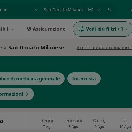
azione, medico, struttura
es: Roma
L
ibili
Assicurazione
Vedi più filtri
•
1
ne a San Donato Milanese
In che modo ordiniamo i r
dico di medicina generale
Internista
formazioni
a
Oggi
Domani
Dom,
Lun,
7 Ago
8 Ago
9 Ago
10 Ago