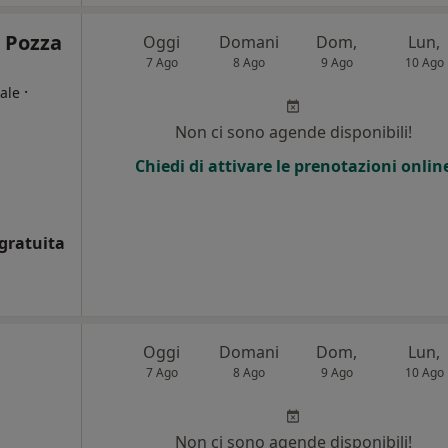
a Pozza
Oggi
Domani
Dom,
Lun,
7 Ago
8 Ago
9 Ago
10 Ago
·
ale
Non ci sono agende disponibili!
Chiedi di attivare le prenotazioni onlin
gratuita
Oggi
Domani
Dom,
Lun,
7 Ago
8 Ago
9 Ago
10 Ago
i
Non ci sono agende disponibili!