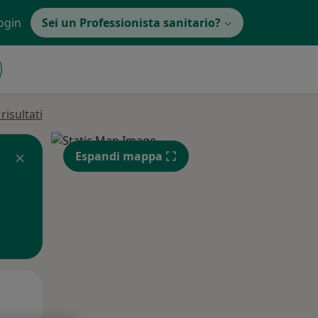
ogin
Sei un Professionista sanitario?
isultati
Espandi mappa
Mar,
Mer,
Gio,
11 Ago
12 Ago
13 Ago