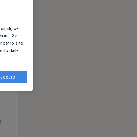
e
simili) per
azione. Se
l nostro sito.
ento dalle
ccetto
Mar,
Mer,
Gio,
11 Ago
12 Ago
13 Ago
e