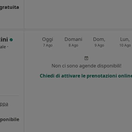
gratuita
tini
Oggi
Domani
Dom,
Lun,
7 Ago
8 Ago
9 Ago
10 Ago
·
ale
i
Non ci sono agende disponibili!
Chiedi di attivare le prenotazioni onlin
ppa
ponibile