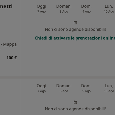
onetti
Oggi
Domani
Dom,
Lun,
7 Ago
8 Ago
9 Ago
10 Ago
Non ci sono agende disponibili!
Chiedi di attivare le prenotazioni onlin
•
Mappa
O
100 €
Oggi
Domani
Dom,
Lun,
7 Ago
8 Ago
9 Ago
10 Ago
i
Non ci sono agende disponibili!