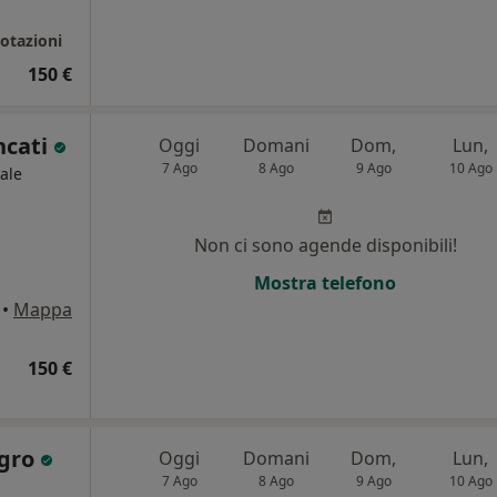
otazioni
150 €
ncati
Oggi
Domani
Dom,
Lun,
7 Ago
8 Ago
9 Ago
10 Ago
ale
Non ci sono agende disponibili!
Mostra telefono
•
Mappa
150 €
egro
Oggi
Domani
Dom,
Lun,
7 Ago
8 Ago
9 Ago
10 Ago