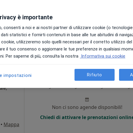
·
ale
Non ci sono agende disponibili!
privacy è importante
i
Chiedi di attivare le prenotazioni onlin
 consenti a noi e ai nostri partner di utilizzare cookie (o tecnologie 
Mappa
dati statistici e fornirti contenuti in base alle tue abitudini di navig
i i cookie, utilizzeremo solo quelli necessari per il corretto utilizzo de
gratuita
re il tuo consenso o aggiornare le tue preferenze in qualsiasi mom
i. Per saperne di più, consulta la nostra
Informativa sui cookie
Rifiuto
A
le impostazioni
di
Oggi
Domani
Dom,
Lun,
7 Ago
8 Ago
9 Ago
10 Ago
ale,
Non ci sono agende disponibili!
Chiedi di attivare le prenotazioni onlin
•
Mappa