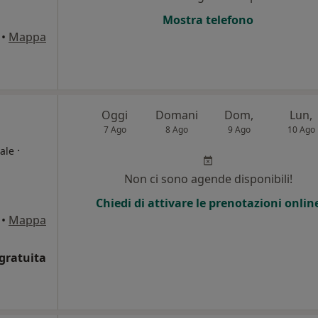
Mostra telefono
•
Mappa
Oggi
Domani
Dom,
Lun,
7 Ago
8 Ago
9 Ago
10 Ago
·
ale
Non ci sono agende disponibili!
i
Chiedi di attivare le prenotazioni onlin
•
Mappa
gratuita