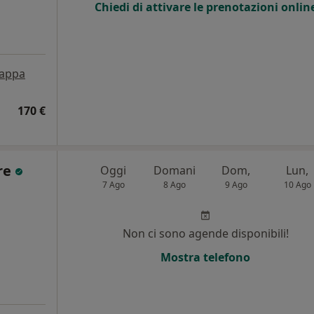
Chiedi di attivare le prenotazioni onlin
appa
170 €
re
Oggi
Domani
Dom,
Lun,
7 Ago
8 Ago
9 Ago
10 Ago
i
Non ci sono agende disponibili!
Mostra telefono