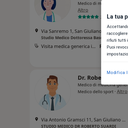
Medico di medicina gener
Altro
La tua 
233 recension
Accettando,
Via Sanremo 1, San Giuliano Milanese
•
raccogliere 
Studio Medico Dottoressa Baschirotto
rifiuti tutt
Visita medica generica in CONVENZIONE
Prestazione 
Puoi revoca
impostazion
Modifica 
Dr. Roberto Suar
Medico di medicina gener
·
Altro
Medico dello sport
Via Antonio Gramsci 11, San Giuliano Milanese
STUDIO MEDICO DR ROBERTO SUARDI