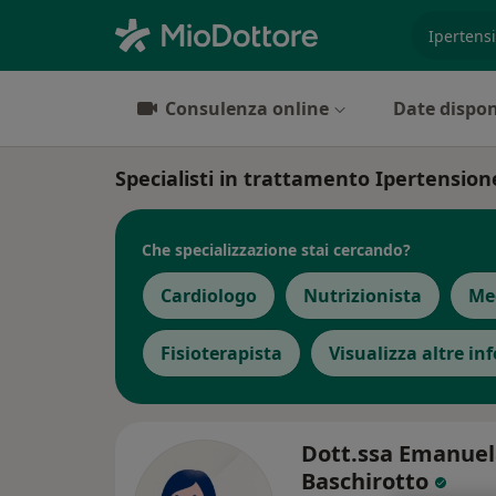
es. prest
Consulenza online
Date dispon
Specialisti in trattamento Ipertensio
Che specializzazione stai cercando?
Cardiologo
Nutrizionista
Me
Fisioterapista
Visualizza altre in
Dott.ssa Emanuel
Baschirotto