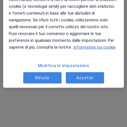
Studio Sfera
cookie (o tecnologie simili) per raccogliere dati statistici
Dieta in gravidanza
90 €
e fornirti contenuti in base alle tue abitudini di
navigazione. Se rifiuti tutti i cookie, utilizzeremo solo
Questo dottore non ha ancora attivato le prenotazioni online presso questo indirizzo.
quelli necessari per il corretto utilizzo del nostro sito.
Puoi revocare il tuo consenso o aggiornare le tue
Chiedi di attivare le prenotazioni online
preferenze in qualsiasi momento dalle impostazioni. Per
saperne di più, consulta la nostra
Informativa sui cookie
Modifica le impostazioni
Rifiuto
Accetto
Dott.ssa Jessica Monti
·
Altro
Nutrizionista
58 recensioni
Via Brescia 23, Cernusco sul Naviglio
•
Mappa