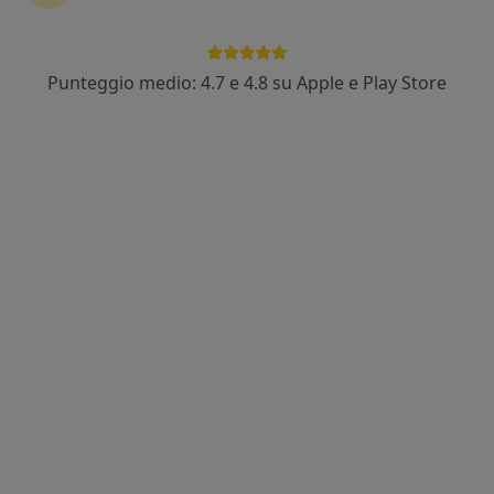
Punteggio medio: 4.7 e 4.8 su Apple e Play Store
Pagamenti online
Dott.ssa Nunzia Capuano
·
Altro
Nutrizionista
56 recensioni
Indirizzo
Online
Via Alessandro Volta 6, Gorgonzola
•
Mappa
Studio di Fisioterapia
Analisi bioimpedenziometrica
50 €
Questo dottore non ha ancora attivato le prenotazioni online presso questo indirizzo.
Chiedi di attivare le prenotazioni online