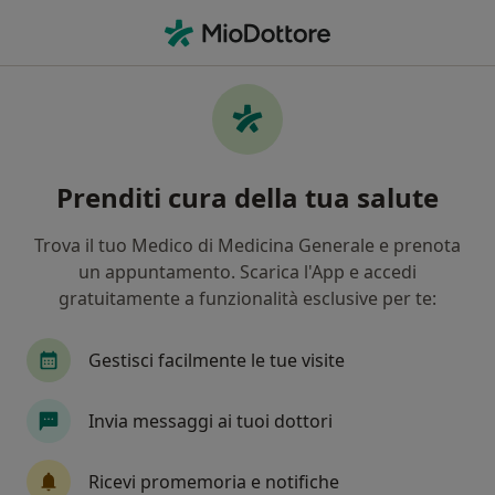
Men
Ipercolesterolemia Livelli Elevati Di Colesterolo • Gorgonzola, MI
Filters
• 1
Assicurazione
Map
Specialisti in trattamento
Prenditi cura della tua salute
Ipercolesterolemia (livelli elevati di
colesterolo) a Gorgonzola
Trova il tuo Medico di Medicina Generale e prenota
In che modo ordiniamo i risultati
un appuntamento. Scarica l'App e accedi
gratuitamente a funzionalità esclusive per te:
Che specializzazione stai cercando?
Gestisci facilmente le tue visite
Nutrizionista
Ortopedico
Biologo nutrizi
Invia messaggi ai tuoi dottori
Ricevi promemoria e notifiche