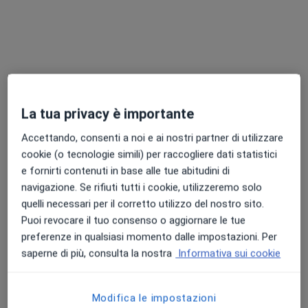
Dr. Andrea Lodi
La tua privacy è importante
·
Altro
Dermatologo
135 recensioni
Accettando, consenti a noi e ai nostri partner di utilizzare
cookie (o tecnologie simili) per raccogliere dati statistici
Indirizzo 1
Indirizzo 2
Indirizzo 3
e fornirti contenuti in base alle tue abitudini di
navigazione. Se rifiuti tutti i cookie, utilizzeremo solo
quelli necessari per il corretto utilizzo del nostro sito.
Via R. Castelnuovo, 390, Spilamberto
•
Mappa
Puoi revocare il tuo consenso o aggiornare le tue
AMBULATORIO Dr. LODI - SPILAMBERTO
preferenze in qualsiasi momento dalle impostazioni. Per
Biopsia cutanea
da 180 €
saperne di più, consulta la nostra
Informativa sui cookie
Questo dottore non ha ancora attivato le prenotazioni online presso questo indirizzo.
Chiedi di attivare le prenotazioni online
Modifica le impostazioni