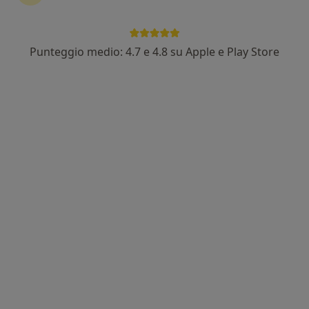
Punteggio medio: 4.7 e 4.8 su Apple e Play Store
Dott. Andrea Megna
·
Altro
Dermatologo, Venereologo, Tricologo
201 recensioni
Indirizzo 1
Indirizzo 2
Via Modena 2b, Castelnuovo Rangone
•
Mappa
Studio Dentistico Dott. Francesco Romagnoli
Acido ialuronico
220 €
Questo dottore non ha ancora attivato le prenotazioni online presso questo indirizzo.
Chiedi di attivare le prenotazioni online