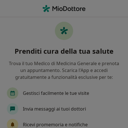
Men
Forfora • Modena, MO
Filters
• 1
Assicurazione
Map
Specialisti in trattamento Forfora a Modena
Prenditi cura della tua salute
In che modo ordiniamo i risultati
Trova il tuo Medico di Medicina Generale e prenota
un appuntamento. Scarica l'App e accedi
Che specializzazione stai cercando?
gratuitamente a funzionalità esclusive per te:
Dermatologo
Tricologo
Venereologo
Gestisci facilmente le tue visite
Invia messaggi ai tuoi dottori
Ricevi promemoria e notifiche