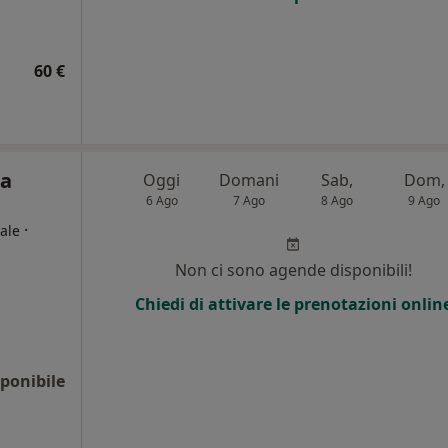
60 €
ta
Oggi
Domani
Sab,
Dom,
6 Ago
7 Ago
8 Ago
9 Ago
·
ale
Non ci sono agende disponibili!
Chiedi di attivare le prenotazioni onlin
ponibile