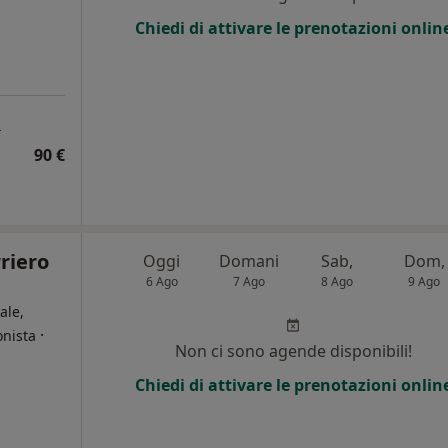
Chiedi di attivare le prenotazioni onlin
a
90 €
riero
Oggi
Domani
Sab,
Dom,
6 Ago
7 Ago
8 Ago
9 Ago
ale,
·
onista
Non ci sono agende disponibili!
Chiedi di attivare le prenotazioni onlin