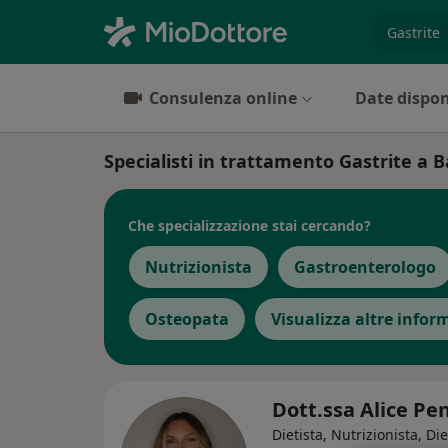
es. prest
Consulenza online
Date dispon
Specialisti in trattamento Gastrite a B
Che specializzazione stai cercando?
Nutrizionista
Gastroenterologo
Osteopata
Visualizza altre infor
Dott.ssa Alice Pe
Dietista, Nutrizionista, Di