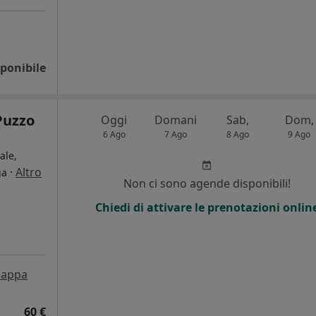
ponibile
Puzzo
Oggi
Domani
Sab,
Dom,
6 Ago
7 Ago
8 Ago
9 Ago
ale,
·
Altro
ga
Non ci sono agende disponibili!
Chiedi di attivare le prenotazioni onlin
appa
60 €