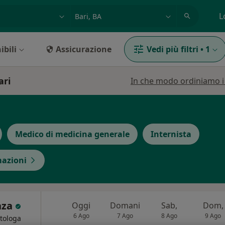
azione, medico, struttura
es: Roma
L
ibili
Assicurazione
Vedi più filtri
•
1
ari
In che modo ordiniamo i r
Medico di medicina generale
Internista
mazioni
nza
Oggi
Domani
Sab,
Dom,
6 Ago
7 Ago
8 Ago
9 Ago
etologa