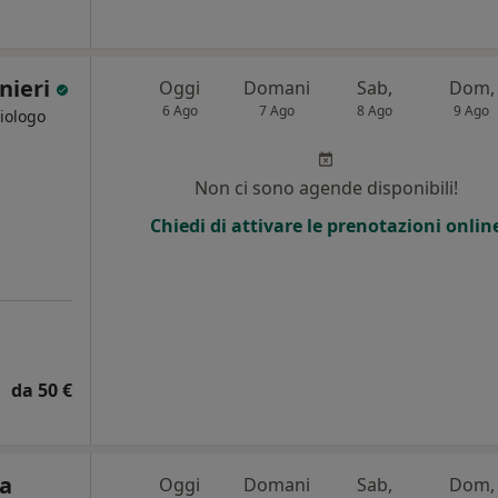
anieri
Oggi
Domani
Sab,
Dom,
6 Ago
7 Ago
8 Ago
9 Ago
Biologo
i
Non ci sono agende disponibili!
Chiedi di attivare le prenotazioni onlin
da 50 €
a
Oggi
Domani
Sab,
Dom,