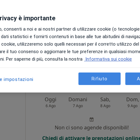
Non ci sono agende disponibili!
privacy è importante
Chiedi di attivare le prenotazioni onlin
 consenti a noi e ai nostri partner di utilizzare cookie (o tecnologie 
dati statistici e fornirti contenuti in base alle tue abitudini di navig
i i cookie, utilizzeremo solo quelli necessari per il corretto utilizzo de
re il tuo consenso o aggiornare le tue preferenze in qualsiasi mom
i. Per saperne di più, consulta la nostra
Informativa sui cookie
122 €
Rifiuto
A
le impostazioni
Oggi
Domani
Sab,
Dom,
6 Ago
7 Ago
8 Ago
9 Ago
Non ci sono agende disponibili!
Chiedi di attivare le prenotazioni onlin