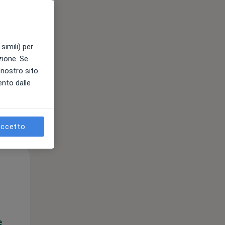
e
simili) per
azione. Se
l nostro sito.
ento dalle
ccetto
Lun,
Mar,
Mer,
10 Ago
11 Ago
12 Ago
e