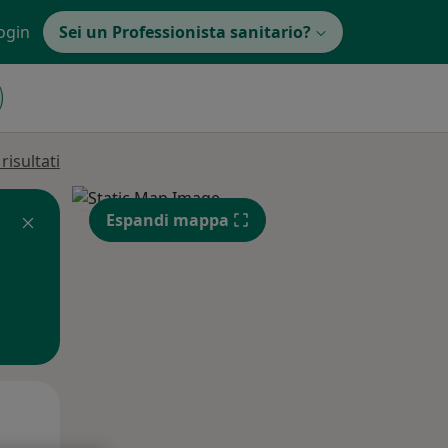
ogin
Sei un Professionista sanitario?
isultati
Espandi mappa
Lun,
Mar,
Mer,
10 Ago
11 Ago
12 Ago