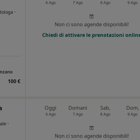
6 Ago
7 Ago
8 Ago
9 Ago
·
etologa
Non ci sono agende disponibili!
Chiedi di attivare le prenotazioni onlin
enzano
100 €
a
Oggi
Domani
Sab,
Dom,
6 Ago
7 Ago
8 Ago
9 Ago
·
ale
Non ci sono agende disponibili!