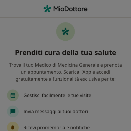
Men
Dolore Addominale • Curno, BG
Filters
• 1
Assicurazione
Map
Specialisti in trattamento Dolore
Prenditi cura della tua salute
addominale a Curno
In che modo ordiniamo i risultati
Trova il tuo Medico di Medicina Generale e prenota
un appuntamento. Scarica l'App e accedi
gratuitamente a funzionalità esclusive per te:
Che specializzazione stai cercando?
Osteopata
Nutrizionista
Radiologo
E
Gestisci facilmente le tue visite
Invia messaggi ai tuoi dottori
Ricevi promemoria e notifiche