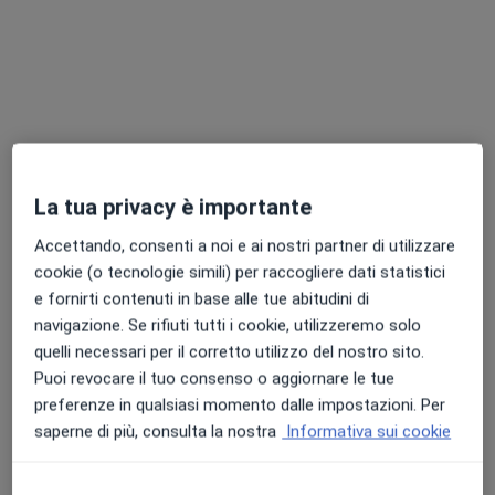
Dott. Antonio Marchianò
La tua privacy è importante
·
Altro
Ginecologo
153 recensioni
Accettando, consenti a noi e ai nostri partner di utilizzare
cookie (o tecnologie simili) per raccogliere dati statistici
Via G. Donizetti,4, Almenno San Bartolomeo
•
Mappa
e fornirti contenuti in base alle tue abitudini di
Studio medico Dott. Marchianò. Accesso diretto dal giardino condominiale di destra. e-mail antoniomarchiano@libero.it
navigazione. Se rifiuti tutti i cookie, utilizzeremo solo
Visita ginecologica
150 €
quelli necessari per il corretto utilizzo del nostro sito.
Questo dottore non ha ancora attivato le prenotazioni online presso questo indirizzo.
Puoi revocare il tuo consenso o aggiornare le tue
preferenze in qualsiasi momento dalle impostazioni. Per
Chiedi di attivare le prenotazioni online
saperne di più, consulta la nostra
Informativa sui cookie