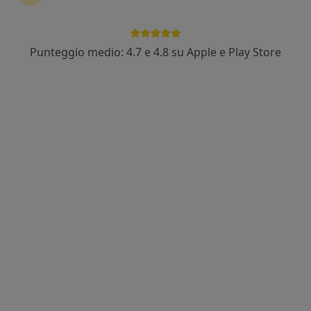
Punteggio medio: 4.7 e 4.8 su Apple e Play Store
Dott.ssa Paola Lippi
Pediatra, Endocrinologa, Nutrizionista
Indirizzo 1
Indirizzo 2
Indirizzo 3
Indirizzo 4
Via C. Terranova 119, Almenno San Bartolomeo
•
Mappa
Studio Specialistico Dott.ssa Lippi
Prima visita pediatrica
100 €
Questo dottore non ha ancora attivato le prenotazioni online presso questo indirizzo.
Chiedi di attivare le prenotazioni online