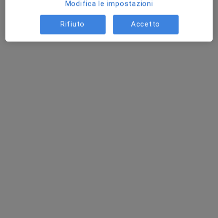
Modifica le impostazioni
Rifiuto
Accetto
Dott. Sergio Pesenti
·
Altro
Radiologo
1494 recensioni
Piazza Monsignore Premarini 2, Treviolo
•
Mappa
Diagnostica Bergamo
Ecografia addome completo
80 €
Questo dottore non ha ancora attivato le prenotazioni online presso questo indirizzo.
Chiedi di attivare le prenotazioni online