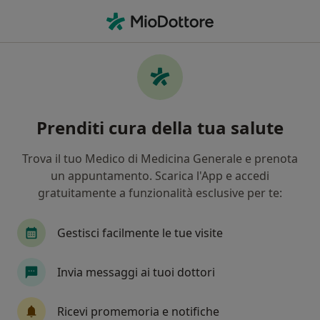
Men
Ginecologo • Curno, BG
Filters
Assicurazione
Mappa
Ginecologi a Curno. Prenota online la tua
Prenditi cura della tua salute
visita
In che modo ordiniamo i risultati
Trova il tuo Medico di Medicina Generale e prenota
un appuntamento. Scarica l'App e accedi
gratuitamente a funzionalità esclusive per te:
Gestisci facilmente le tue visite
Invia messaggi ai tuoi dottori
Dott. Antonio Marchianò
Ricevi promemoria e notifiche
·
Altro
Ginecologo