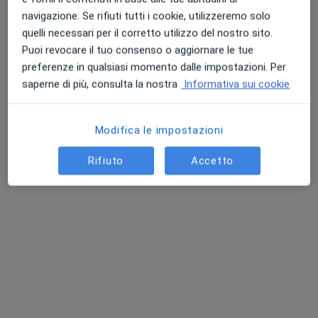
navigazione. Se rifiuti tutti i cookie, utilizzeremo solo
quelli necessari per il corretto utilizzo del nostro sito.
Puoi revocare il tuo consenso o aggiornare le tue
Dott. Massimo Valverde
preferenze in qualsiasi momento dalle impostazioni. Per
·
Altro
saperne di più, consulta la nostra
Informativa sui cookie
Ginecologo, Endocrinologo
19 recensioni
Modifica le impostazioni
Indirizzo
Online
Rifiuto
Accetto
Via Cavagna, 11, Dalmine
•
Mappa
Istituto Medico Polispecialistico S. Alessandro
Questo dottore non ha ancora attivato le prenotazioni online presso questo indirizzo.
Chiedi di attivare le prenotazioni online