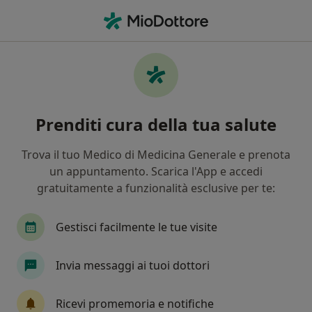
Men
Disturbo Post Traumatico Da Stress • Castelnuovo Rangone, MO
Filters
• 1
Mappa
Specialisti in trattamento disturbo post
Prenditi cura della tua salute
traumatico da stress a Castelnuovo
Rangone
Trova il tuo Medico di Medicina Generale e prenota
In che modo ordiniamo i risultati
un appuntamento. Scarica l'App e accedi
gratuitamente a funzionalità esclusive per te:
Che specializzazione stai cercando?
Gestisci facilmente le tue visite
Psicologo
Psicoterapeuta
Psicologo clinic
Invia messaggi ai tuoi dottori
Ricevi promemoria e notifiche