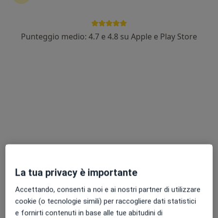
Punteggio medio: 4.7 e 4.8 su Apple e Play Store
Dott.ssa Laura Tavani
·
Altro
Psicologo, Psicoterapeuta
52 recensioni
Indirizzo
Online
Via per Modena 2/B, Castelnuovo Rangone
•
Mappa
Studio privato
Psicoterapia individuale
80 €
La tua privacy è importante
Questo dottore non ha ancora attivato le prenotazioni online presso questo indirizzo.
Accettando, consenti a noi e ai nostri partner di utilizzare
Chiedi di attivare le prenotazioni online
cookie (o tecnologie simili) per raccogliere dati statistici
e fornirti contenuti in base alle tue abitudini di