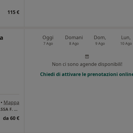
115 €
ca
Oggi
Domani
Dom,
Lun,
7 Ago
8 Ago
9 Ago
10 Ago
Non ci sono agende disponibili!
Chiedi di attivare le prenotazioni onlin
•
Mappa
STUDIO DI PSICOLOGIA E PSICOTERAPIA DR.SSA F. APROVITOLA
da 60 €