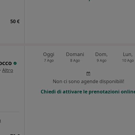
50 €
Oggi
Domani
Dom,
Lun,
7 Ago
8 Ago
9 Ago
10 Ago
occo
·
Altro
Non ci sono agende disponibili!
Chiedi di attivare le prenotazioni onlin
a