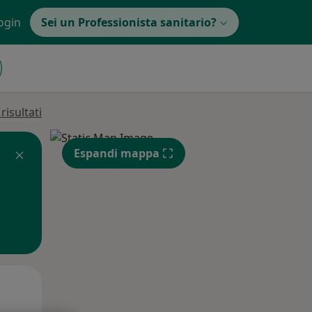
ogin
Sei un Professionista sanitario?
isultati
Espandi mappa
Mar,
Mer,
Gio,
11 Ago
12 Ago
13 Ago