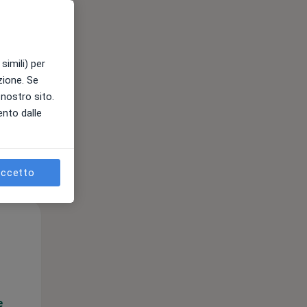
e
simili) per
azione. Se
l nostro sito.
ento dalle
ccetto
Mar,
Mer,
Gio,
11 Ago
12 Ago
13 Ago
e