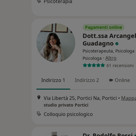
Psicoterapia
Pagamenti online
Dott.ssa Arcange
Guadagno
Psicoterapeuta, Psicologa 
·
Altro
Psicologa
61 recensioni
Indirizzo 1
Indirizzo 2
Online
Via Libertà 25, Portici Na, Portici
•
Mapp
studio privato Portici
Colloquio psicologico
Dr. Rodolfo Rossi