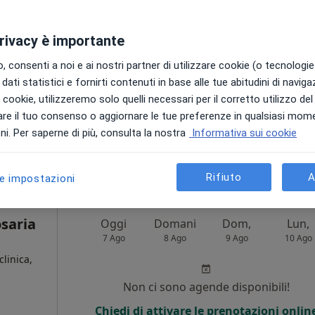
 De
Non ci sono agende disponibili!
privacy è importante
·
Altro
Chiedi di attivare le prenotazioni onlin
 consenti a noi e ai nostri partner di utilizzare cookie (o tecnologie 
dati statistici e fornirti contenuti in base alle tue abitudini di navig
i i cookie, utilizzeremo solo quelli necessari per il corretto utilizzo de
re il tuo consenso o aggiornare le tue preferenze in qualsiasi mom
i. Per saperne di più, consulta la nostra
Informativa sui cookie
ppa
da 60 €
Rifiuto
A
le impostazioni
osaria
Oggi
Domani
Dom,
Lun,
7 Ago
8 Ago
9 Ago
10 Ago
clinica,
Non ci sono agende disponibili!
Chiedi di attivare le prenotazioni onlin