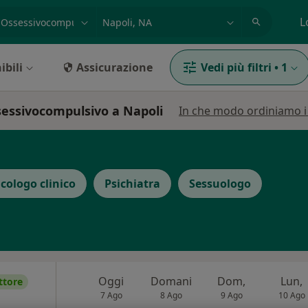
azione, medico, struttura
es: Roma
L
ibili
Assicurazione
Vedi più filtri
•
1
ssessivocompulsivo a Napoli
In che modo ordiniamo i r
icologo clinico
Psichiatra
Sessuologo
Oggi
Domani
Dom,
Lun,
ttore
7 Ago
8 Ago
9 Ago
10 Ago