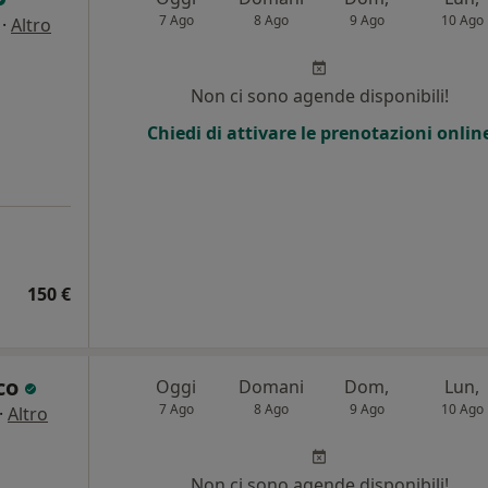
7 Ago
8 Ago
9 Ago
10 Ago
·
Altro
Non ci sono agende disponibili!
Chiedi di attivare le prenotazioni onlin
150 €
co
Oggi
Domani
Dom,
Lun,
7 Ago
8 Ago
9 Ago
10 Ago
·
Altro
Non ci sono agende disponibili!