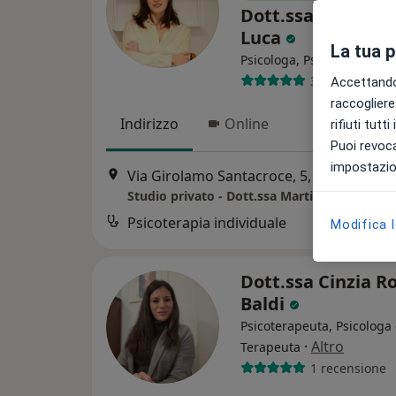
Dott.ssa Martina
Luca
La tua 
Psicologa, Psicoterapeuta
3 recensioni
Accettando,
raccogliere 
Indirizzo
Online
rifiuti tutt
Puoi revoca
impostazion
Via Girolamo Santacroce, 5, Napoli
•
Ma
Studio privato - Dott.ssa Martina de Luca
Psicoterapia individuale
Modifica 
Dott.ssa Cinzia R
Baldi
Psicoterapeuta, Psicologa 
·
Altro
Terapeuta
1 recensione