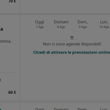
70 €
Oggi
Domani
Dom,
Lun,
7 Ago
8 Ago
9 Ago
10 Ago
la
clinica,
Non ci sono agende disponibili!
Chiedi di attivare le prenotazioni onlin
a
60 €
Oggi
Domani
Dom,
Lun,