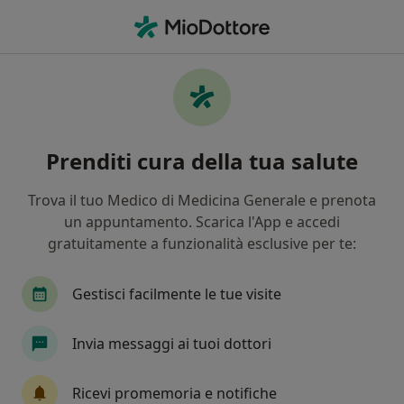
Men
Dipendenza • Taranto, TA
Filters
• 1
Assicurazione
Map
Specialisti in trattamento Dipendenza a
Prenditi cura della tua salute
Taranto
In che modo ordiniamo i risultati
Trova il tuo Medico di Medicina Generale e prenota
un appuntamento. Scarica l'App e accedi
gratuitamente a funzionalità esclusive per te:
Che specializzazione stai cercando?
Psicologo
Psicoterapeuta
Psicologo clinic
Gestisci facilmente le tue visite
Invia messaggi ai tuoi dottori
Ricevi promemoria e notifiche