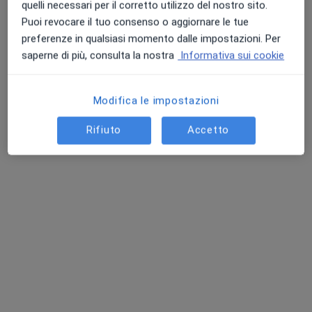
quelli necessari per il corretto utilizzo del nostro sito.
Studio Clinico "BenEssere" - Taranto
Puoi revocare il tuo consenso o aggiornare le tue
Psicoterapia
70 €
preferenze in qualsiasi momento dalle impostazioni. Per
saperne di più, consulta la nostra
Informativa sui cookie
Questo dottore non ha ancora attivato le prenotazioni online presso questo indirizzo.
Chiedi di attivare le prenotazioni online
Modifica le impostazioni
Rifiuto
Accetto
Dott. Marco D'Auria
·
Altro
Psicologo, Psicologo clinico, Neuropsicologo
119 recensioni