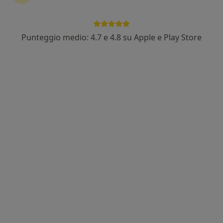
Punteggio medio: 4.7 e 4.8 su Apple e Play Store
Nuovo profilo su MioDottore
Dott.ssa Nicoletta Spagnolo
·
Altro
Psicologa
3 recensioni
Indirizzo 1
Indirizzo 2
Online
Via Giuseppe Cannella, 7a, Statte
•
Mappa
Studio privato dott.ssa Nicoletta Spagnolo c/o Centro Radiologico Salus
Accompagnamento in gravidanza
60 €
Questo dottore non ha ancora attivato le prenotazioni online presso questo indirizzo.
Chiedi di attivare le prenotazioni online