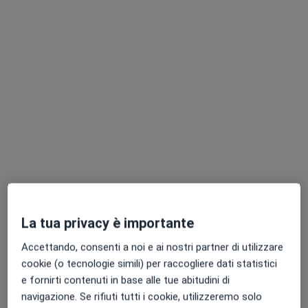
Questo dottore non ha ancora attivato le prenotazioni online presso questo indirizzo.
Chiedi di attivare le prenotazioni online
Dott. Francesco Maggiore
·
Altro
Psicoterapeuta, Psicologo
La tua privacy è importante
93 recensioni
Accettando, consenti a noi e ai nostri partner di utilizzare
cookie (o tecnologie simili) per raccogliere dati statistici
Indirizzo
Online
e fornirti contenuti in base alle tue abitudini di
navigazione. Se rifiuti tutti i cookie, utilizzeremo solo
Via O. Flacco 26, Taranto
•
Mappa