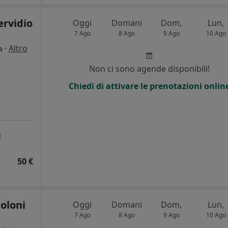
ervidio
Oggi
Domani
Dom,
Lun,
7 Ago
8 Ago
9 Ago
10 Ago
·
Altro
a
Non ci sono agende disponibili!
Chiedi di attivare le prenotazioni onlin
a
50 €
oloni
Oggi
Domani
Dom,
Lun,
7 Ago
8 Ago
9 Ago
10 Ago