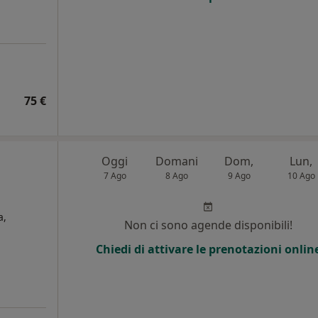
75 €
Oggi
Domani
Dom,
Lun,
7 Ago
8 Ago
9 Ago
10 Ago
a,
Non ci sono agende disponibili!
Chiedi di attivare le prenotazioni onlin