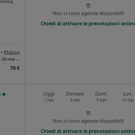
clinica,
Non ci sono agende disponibili!
Chiedi di attivare le prenotazioni onlin
•
Mappa
Studio di psicoterapia cognitiva K23 Pesaro - Dr.ssa Sara Appoloni
70 €
o
Oggi
Domani
Dom,
Lun,
7 Ago
8 Ago
9 Ago
10 Ago
Non ci sono agende disponibili!
Chiedi di attivare le prenotazioni onlin