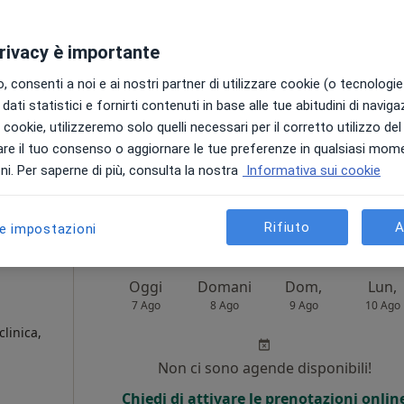
·
Altro
Non ci sono agende disponibili!
privacy è importante
Chiedi di attivare le prenotazioni onlin
 consenti a noi e ai nostri partner di utilizzare cookie (o tecnologie 
dati statistici e fornirti contenuti in base alle tue abitudini di navig
i i cookie, utilizzeremo solo quelli necessari per il corretto utilizzo de
re il tuo consenso o aggiornare le tue preferenze in qualsiasi mom
i. Per saperne di più, consulta la nostra
Informativa sui cookie
da 60 €
Rifiuto
A
le impostazioni
Oggi
Domani
Dom,
Lun,
7 Ago
8 Ago
9 Ago
10 Ago
clinica,
Non ci sono agende disponibili!
Chiedi di attivare le prenotazioni onlin