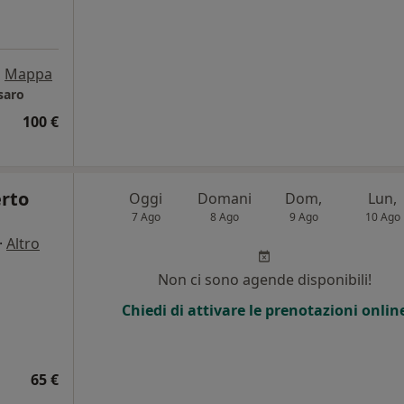
•
Mappa
saro
100 €
erto
Oggi
Domani
Dom,
Lun,
7 Ago
8 Ago
9 Ago
10 Ago
·
Altro
Non ci sono agende disponibili!
Chiedi di attivare le prenotazioni onlin
65 €