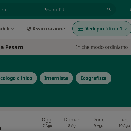
azione, medico, struttura
es: Roma
L
ibili
Assicurazione
Vedi più filtri
•
1
 a Pesaro
In che modo ordiniamo i r
icologo clinico
Internista
Ecografista
Oggi
Domani
Dom,
Lun,
7 Ago
8 Ago
9 Ago
10 Ago
a