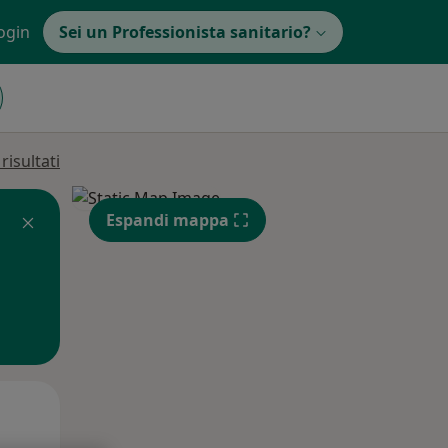
ogin
Sei un Professionista sanitario?
isultati
Espandi mappa
Mar,
Mer,
Gio,
11 Ago
12 Ago
13 Ago