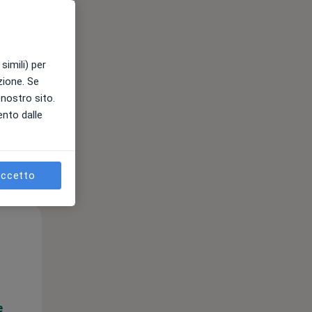
e
simili) per
azione. Se
l nostro sito.
ento dalle
ccetto
Mar,
Mer,
Gio,
11 Ago
12 Ago
13 Ago
e