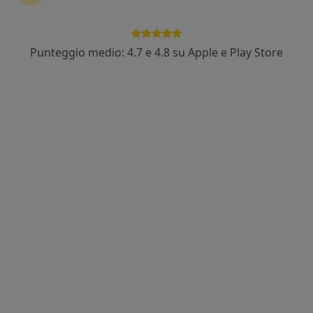
Punteggio medio: 4.7 e 4.8 su Apple e Play Store
Dott.ssa Irene Gangemi
Nutrizionista
49 recensioni
Indirizzo
Online
Viale Tito Labieno 15, Roma
•
Mappa
Studio EM Tuscolana - Nutrizione & Salute
Dieta personalizzata
120 €
Questo dottore non ha ancora attivato le prenotazioni online presso questo indirizzo.
Chiedi di attivare le prenotazioni online