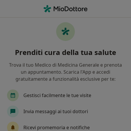
Men
Diabete Di Tipo 1 • Roma, RM
Filters
• 1
Assicurazione
Map
Specialisti in trattamento diabete di tipo 1 a
Prenditi cura della tua salute
Roma
In che modo ordiniamo i risultati
Trova il tuo Medico di Medicina Generale e prenota
un appuntamento. Scarica l'App e accedi
gratuitamente a funzionalità esclusive per te:
Che specializzazione stai cercando?
Nutrizionista
Dietista
Biologo nutrizioni
Gestisci facilmente le tue visite
Invia messaggi ai tuoi dottori
Ricevi promemoria e notifiche