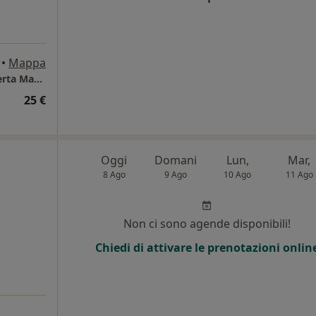
•
Mappa
Centro DI.MA Studio Nutrizionistico Dr Roberta Madonna - Biologo Nutrizionista Farmacista e Specialista in Biochimica Clinica
25 €
Oggi
Domani
Lun,
Mar,
8 Ago
9 Ago
10 Ago
11 Ago
Non ci sono agende disponibili!
Chiedi di attivare le prenotazioni onlin