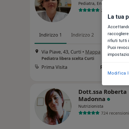
·
Pediatra, Endocrinologa
207 recension
La tua 
Accettando,
raccogliere 
Indirizzo 1
Indirizzo 2
rifiuti tutt
Puoi revoca
Via Piave, 43, Curti
•
Mappa
impostazion
Pediatra libera scelta Curti
Prima Visita
Prestazione 
Modifica 
Dott.ssa Roberta
Madonna
Nutrizionista
724 recension