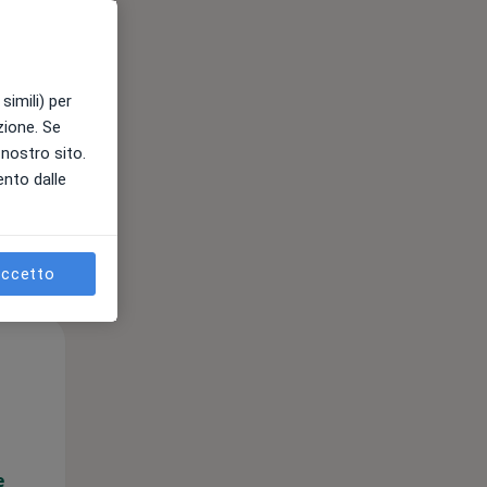
e
simili) per
azione. Se
l nostro sito.
ento dalle
ccetto
Mer,
Gio,
Ven,
12 Ago
13 Ago
14 Ago
e