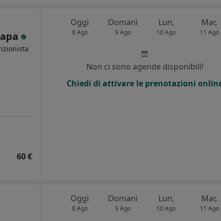
Oggi
Domani
Lun,
Mar,
8 Ago
9 Ago
10 Ago
11 Ago
 Papa
izionista
Non ci sono agende disponibili!
i
Chiedi di attivare le prenotazioni onlin
60 €
Oggi
Domani
Lun,
Mar,
8 Ago
9 Ago
10 Ago
11 Ago