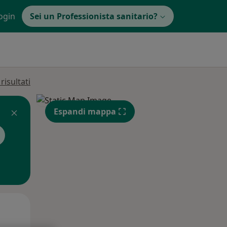
ogin
Sei un Professionista sanitario?
isultati
Espandi mappa
Mer,
Gio,
Ven,
12 Ago
13 Ago
14 Ago