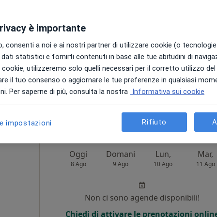
Altro
i
Non ci sono agende disponibili!
privacy è importante
Chiedi di attivare le prenotazioni onlin
 consenti a noi e ai nostri partner di utilizzare cookie (o tecnologie 
dati statistici e fornirti contenuti in base alle tue abitudini di navig
i i cookie, utilizzeremo solo quelli necessari per il corretto utilizzo de
re il tuo consenso o aggiornare le tue preferenze in qualsiasi mom
i. Per saperne di più, consulta la nostra
Informativa sui cookie
gratuita
Rifiuto
A
le impostazioni
Oggi
Domani
Lun,
Mar,
8 Ago
9 Ago
10 Ago
11 Ago
i
Non ci sono agende disponibili!
Chiedi di attivare le prenotazioni onlin