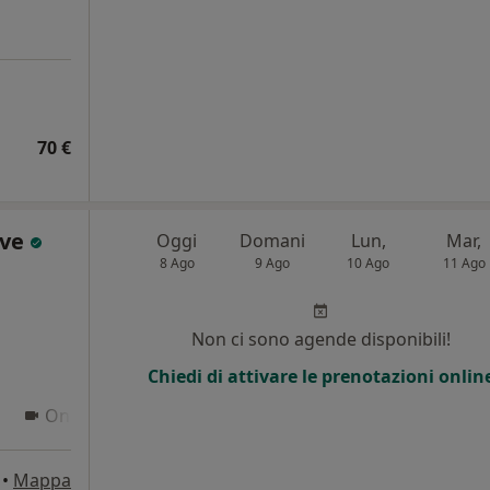
70 €
ove
Oggi
Domani
Lun,
Mar,
8 Ago
9 Ago
10 Ago
11 Ago
i
Non ci sono agende disponibili!
Chiedi di attivare le prenotazioni onlin
Online
•
Mappa