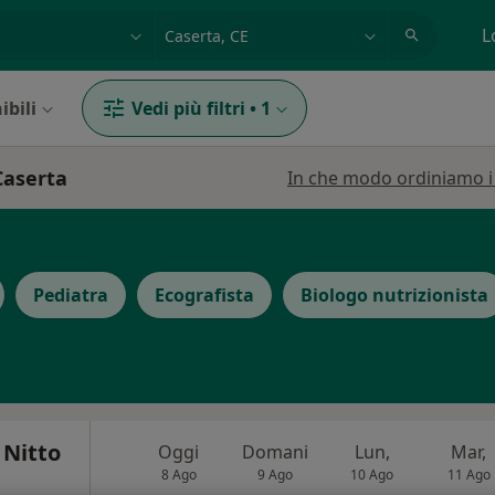
azione, medico, struttura
es: Roma
L
ibili
Vedi più filtri
•
1
Caserta
In che modo ordiniamo i r
Pediatra
Ecografista
Biologo nutrizionista
 Nitto
Oggi
Domani
Lun,
Mar,
8 Ago
9 Ago
10 Ago
11 Ago