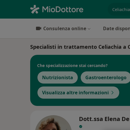
es. prest
Consulenza online
Date dispon
Specialisti in trattamento Celiachia a 
Che specializzazione stai cercando?
Nutrizionista
Gastroenterologo
Visualizza altre informazioni
Dott.ssa Elena De