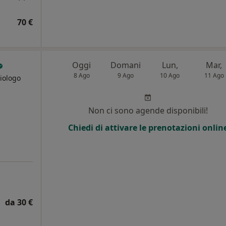
70 €
Oggi
Domani
Lun,
Mar,
8 Ago
9 Ago
10 Ago
11 Ago
Biologo
i
Non ci sono agende disponibili!
Chiedi di attivare le prenotazioni onlin
da 30 €