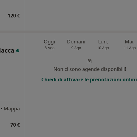
120 €
Oggi
Domani
Lun,
Mar,
8 Ago
9 Ago
10 Ago
11 Ago
Nacca
Non ci sono agende disponibili!
Chiedi di attivare le prenotazioni onlin
•
Mappa
70 €