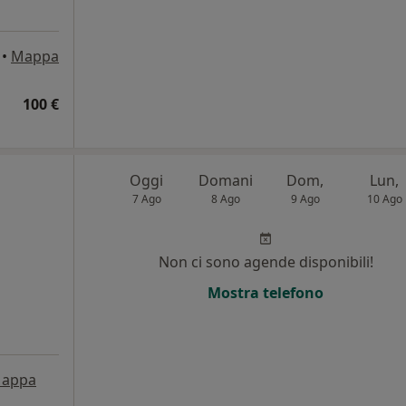
•
Mappa
100 €
Oggi
Domani
Dom,
Lun,
7 Ago
8 Ago
9 Ago
10 Ago
Non ci sono agende disponibili!
Mostra telefono
appa