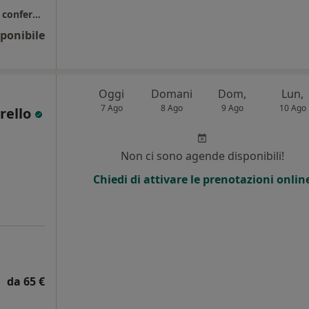
Studio di Psicologia e Psicoterapia, Rho. Per confermare la prenotazione necessario breve contatto telefonico verbale preliminare al colloquio tel. 3495301796
ponibile
Oggi
Domani
Dom,
Lun,
7 Ago
8 Ago
9 Ago
10 Ago
rello
Non ci sono agende disponibili!
Chiedi di attivare le prenotazioni onlin
da 65 €