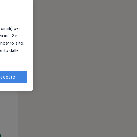
e
simili) per
azione. Se
l nostro sito.
ento dalle
ccetto
Mar,
Mer,
Gio,
11 Ago
12 Ago
13 Ago
e