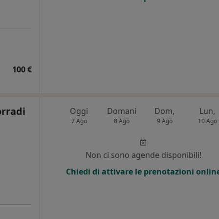
100 €
orradi
Oggi
Domani
Dom,
Lun,
7 Ago
8 Ago
9 Ago
10 Ago
Non ci sono agende disponibili!
Chiedi di attivare le prenotazioni onlin