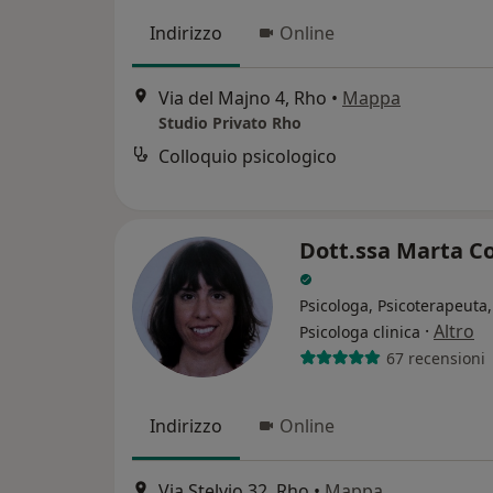
Indirizzo
Online
Via del Majno 4, Rho
•
Mappa
Studio Privato Rho
Colloquio psicologico
Dott.ssa Marta C
Psicologa, Psicoterapeuta,
·
Altro
Psicologa clinica
67 recensioni
Indirizzo
Online
Via Stelvio 32, Rho
•
Mappa