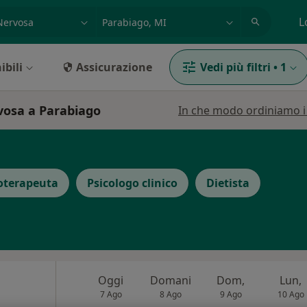
azione, medico, struttura
es: Roma
L
ibili
Assicurazione
Vedi più filtri
•
1
rvosa a Parabiago
In che modo ordiniamo i r
oterapeuta
Psicologo clinico
Dietista
Oggi
Domani
Dom,
Lun,
7 Ago
8 Ago
9 Ago
10 Ago