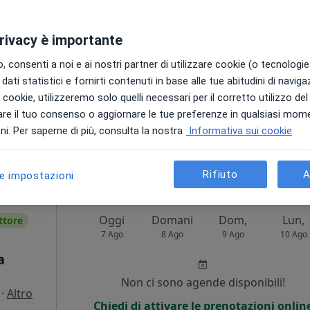
a
Non ci sono agende disponibili!
privacy è importante
Chiedi di attivare le prenotazioni onlin
 consenti a noi e ai nostri partner di utilizzare cookie (o tecnologie 
dati statistici e fornirti contenuti in base alle tue abitudini di navig
i i cookie, utilizzeremo solo quelli necessari per il corretto utilizzo de
re il tuo consenso o aggiornare le tue preferenze in qualsiasi mom
i. Per saperne di più, consulta la nostra
Informativa sui cookie
70 €
Rifiuto
A
le impostazioni
Oggi
Domani
Dom,
Lun,
ttore
7 Ago
8 Ago
9 Ago
10 Ago
a
Non ci sono agende disponibili!
·
Altro
Chiedi di attivare le prenotazioni onlin