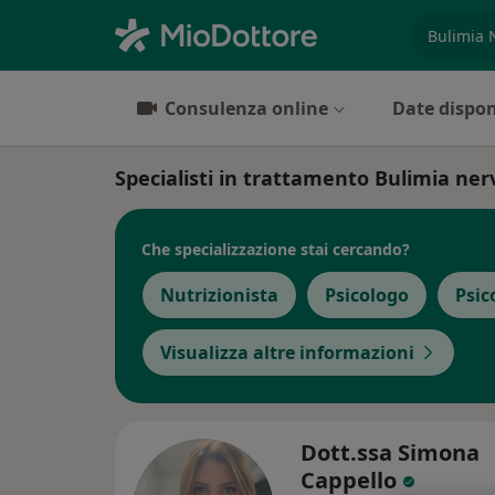
es. prest
Consulenza online
Date dispon
Specialisti in trattamento Bulimia ne
Che specializzazione stai cercando?
Nutrizionista
Psicologo
Psic
Visualizza altre informazioni
Dott.ssa Simona
Cappello