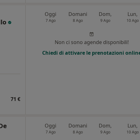
Oggi
Domani
Dom,
Lun,
llo
7 Ago
8 Ago
9 Ago
10 Ago
Non ci sono agende disponibili!
Chiedi di attivare le prenotazioni onlin
71 €
 De
Oggi
Domani
Dom,
Lun,
7 Ago
8 Ago
9 Ago
10 Ago