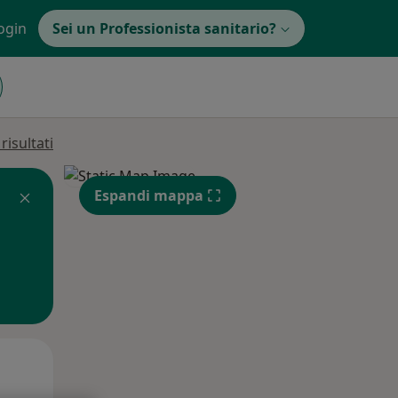
ogin
Sei un Professionista sanitario?
isultati
Espandi mappa
Mar,
Mer,
Gio,
11 Ago
12 Ago
13 Ago