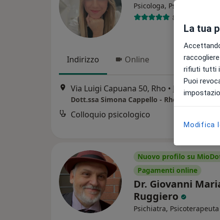
Psicologa, Psicologa clinic
86 recensioni
La tua 
Accettando,
raccogliere 
Indirizzo
Online
rifiuti tutt
Puoi revoca
Via Luigi Capuana 50, Rho
•
Mappa
impostazion
Dott.ssa Simona Cappello - Rho
Colloquio psicologico
Modifica 
Nuovo profilo su MioDo
Pagamenti online
Dr. Giovanni Mari
Ruggiero
Psichiatra, Psicoterapeuta