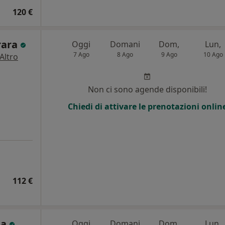
120 €
rara
Oggi
Domani
Dom,
Lun,
7 Ago
8 Ago
9 Ago
10 Ago
Altro
i
Non ci sono agende disponibili!
Chiedi di attivare le prenotazioni onlin
112 €
ta
Oggi
Domani
Dom,
Lun,