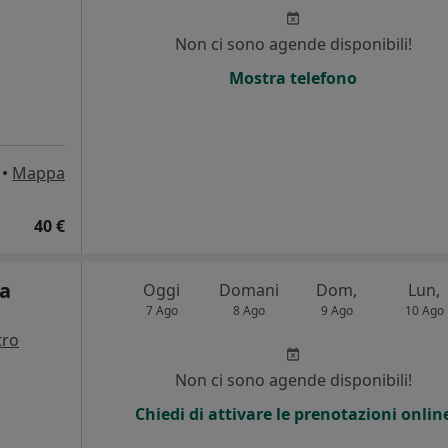
Non ci sono agende disponibili!
Mostra telefono
•
Mappa
40 €
ca
Oggi
Domani
Dom,
Lun,
7 Ago
8 Ago
9 Ago
10 Ago
tro
Non ci sono agende disponibili!
Chiedi di attivare le prenotazioni onlin