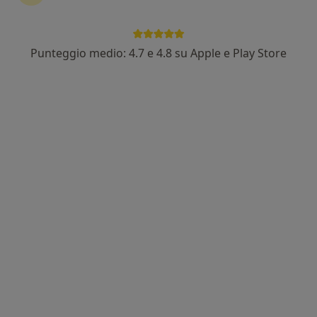
Punteggio medio: 4.7 e 4.8 su Apple e Play Store
Dott. Simone Giammetti
·
Altro
Psichiatra, Psicoterapeuta
18 recensioni
Indirizzo 1
Indirizzo 2
Online
Via Giotto 37, Firenze
•
Mappa
Centro cognitivismo clinico
Prima visita psichiatrica
110 €
Questo dottore non ha ancora attivato le prenotazioni online presso questo indirizzo.
Chiedi di attivare le prenotazioni online