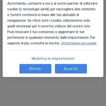
Accettando, consenti a noi e ai nostri partner di utilizzare
Colloquio psicologico clinico
Prestazione gratuita
cookie (o tecnologie simili) per raccogliere dati statistici
Questo dottore non ha ancora attivato le prenotazioni online presso questo indirizzo.
e fornirti contenuti in base alle tue abitudini di
navigazione. Se rifiuti tutti i cookie, utilizzeremo solo
Chiedi di attivare le prenotazioni online
quelli necessari per il corretto utilizzo del nostro sito.
Puoi revocare il tuo consenso o aggiornare le tue
preferenze in qualsiasi momento dalle impostazioni. Per
saperne di più, consulta la nostra
Informativa sui cookie
Modifica le impostazioni
Rifiuto
Accetto
Dott.ssa Sara Della Bella
·
Altro
Psicologa, Neuropsicologa, Psicoterapeuta
14 recensioni
Indirizzo
Online 1
Online 2