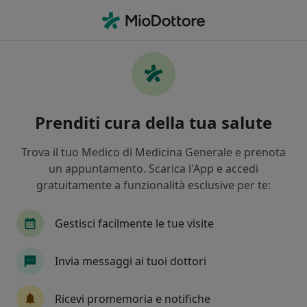
Men
Autostima • Firenze, FI
Filters
• 1
Assicurazione
Map
Specialisti in trattamento Autostima a
Prenditi cura della tua salute
Firenze
In che modo ordiniamo i risultati
Trova il tuo Medico di Medicina Generale e prenota
un appuntamento. Scarica l'App e accedi
gratuitamente a funzionalità esclusive per te:
Che specializzazione stai cercando?
Psicologo
Psicologo clinico
Psicoterapeut
Gestisci facilmente le tue visite
Invia messaggi ai tuoi dottori
Ricevi promemoria e notifiche