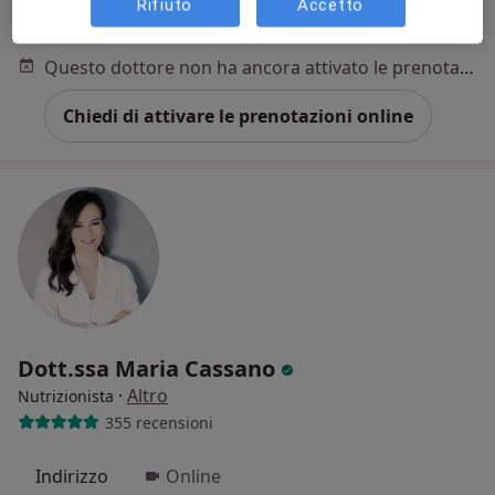
Rifiuto
Accetto
Bioimpedenziometria
60 €
Questo dottore non ha ancora attivato le prenotazioni online presso questo indirizzo.
Chiedi di attivare le prenotazioni online
Dott.ssa Maria Cassano
·
Altro
Nutrizionista
355 recensioni
Indirizzo
Online