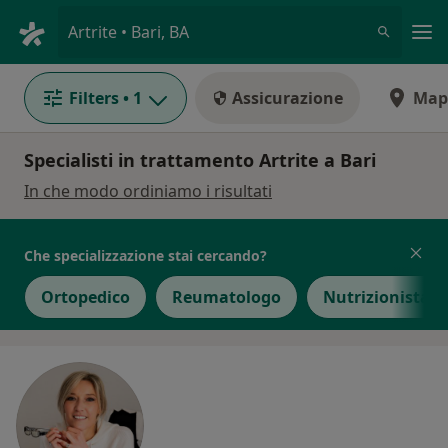
Men
Artrite • Bari, BA
Filters
• 1
Assicurazione
Map
Specialisti in trattamento Artrite a Bari
In che modo ordiniamo i risultati
Che specializzazione stai cercando?
Ortopedico
Reumatologo
Nutrizionista