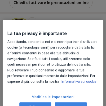
Chiedi di attivare le prenotazioni online
La tua privacy è importante
Accettando, consenti a noi e ai nostri partner di utilizzare
cookie (o tecnologie simili) per raccogliere dati statistici
e fornirti contenuti in base alle tue abitudini di
Pagamenti online
navigazione. Se rifiuti tutti i cookie, utilizzeremo solo
Dott.ssa Gemma Viviana Martiradonna
quelli necessari per il corretto utilizzo del nostro sito.
·
Altro
Nutrizionista, Chinesiologa, Professional counselor
Puoi revocare il tuo consenso o aggiornare le tue
242 recensioni
preferenze in qualsiasi momento dalle impostazioni. Per
saperne di più, consulta la nostra
Informativa sui cookie
Indirizzo
Online
Modifica le impostazioni
Via Danimarca 11, Bari
•
Mappa
Studio Medico Sant'Anna