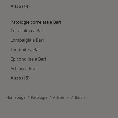
Altro (14)
Altro nella categoria: Città vicino Bari
Patologie correlate a Bari
Cervicalgia a Bari
Lombalgia a Bari
Tendinite a Bari
Epicondilite a Bari
Artrosi a Bari
Altro (15)
Altro nella categoria: Patologie correlate a Bar
Homepage
Patologie
Artrite
Bari
Cambia città
Cambia città