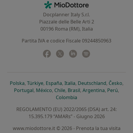
Contatti
MioDottore - Homepage
Docplanner Italy S.r.l.
Piazzale delle Belle Arti 2
00196 Roma (RM), Italia
Partita IVA e codice Fiscale 09244850963
Facebook
si apre in una nuova scheda
Twitter
si apre in una nuova scheda
Linkedin
si apre in una nuova sc
Spotify
si apre in una nuo
si apre in una nuova scheda
si apre in una nuova scheda
si apre in una nuova scheda
si apre in una nuova sche
si apre in 
si a
Polska
,
Türkiye
,
España
,
Italia
,
Deutschland
,
Česko
,
si apre in una nuova scheda
si apre in una nuova scheda
si apre in una nuova scheda
si apre in una nuova s
si apre in u
si apr
Portugal
,
México
,
Chile
,
Brasil
,
Argentina
,
Perú
,
si apre in una nuova sch
Colombia
REGOLAMENTO (EU) 2022/2065 (DSA) art. 24:
15.395.179 “AMARs” - Giugno 2026
www.miodottore.it © 2026 - Prenota la tua visita