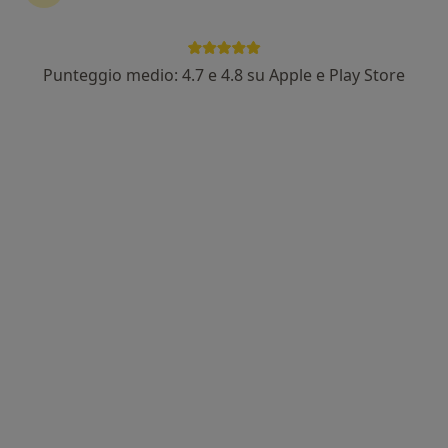
Punteggio medio: 4.7 e 4.8 su Apple e Play Store
Francesca Leo
·
Altro
Osteopata
48 recensioni
Via Principe Amedeo 150, Bari
•
Mappa
Francesca Leo Osteopata
Prima visita osteopatica
60 €
Questo dottore non ha ancora attivato le prenotazioni online presso questo indirizzo.
Chiedi di attivare le prenotazioni online