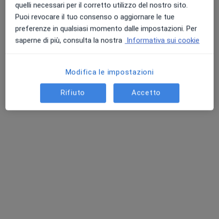
quelli necessari per il corretto utilizzo del nostro sito.
Puoi revocare il tuo consenso o aggiornare le tue
preferenze in qualsiasi momento dalle impostazioni. Per
saperne di più, consulta la nostra
Informativa sui cookie
Modifica le impostazioni
Pagamenti online
Rifiuto
Accetto
Dott. Alessandro Fuentes
·
Altro
Osteopata
18 recensioni
Via Monfalcone, Bari
•
Mappa
Visite domiciliari - Bari
Visita osteopatica
60 €
Questo dottore non ha ancora attivato le prenotazioni online presso questo indirizzo.
Chiedi di attivare le prenotazioni online