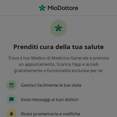
Men
Dolore Articolare • Bari, BA
Filters
• 1
Assicurazione
Map
Specialisti in trattamento Dolore articolare
Prenditi cura della tua salute
a Bari
In che modo ordiniamo i risultati
Trova il tuo Medico di Medicina Generale e prenota
un appuntamento. Scarica l'App e accedi
gratuitamente a funzionalità esclusive per te:
Che specializzazione stai cercando?
Fisioterapista
Osteopata
Fisiatra
Po
Gestisci facilmente le tue visite
Invia messaggi ai tuoi dottori
Ricevi promemoria e notifiche