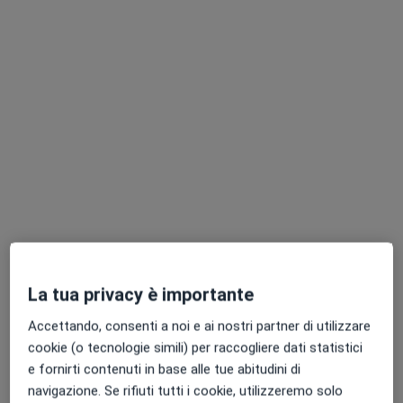
Pagamenti online
Dott. Salvatore Andrea Failla
·
Altro
Fisiatra, Ecografista
136 recensioni
Indirizzo
Online
Via Salvatore Matarrese, 12, Bari
•
Mappa
Consulenza_Online_Bari
La tua privacy è importante
Visita fisiatrica
122 €
Questo dottore non ha ancora attivato le prenotazioni online presso questo indirizzo.
Accettando, consenti a noi e ai nostri partner di utilizzare
cookie (o tecnologie simili) per raccogliere dati statistici
Chiedi di attivare le prenotazioni online
e fornirti contenuti in base alle tue abitudini di
navigazione. Se rifiuti tutti i cookie, utilizzeremo solo