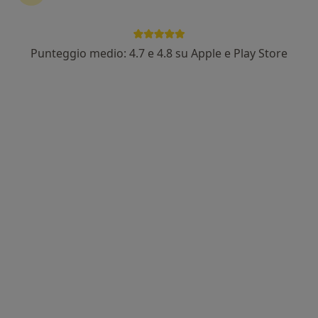
Punteggio medio: 4.7 e 4.8 su Apple e Play Store
Pagamenti online
Dott.ssa Emanuela Frassoldi
·
Altro
Nutrizionista
30 recensioni
Indirizzo
Online
Via Magenta 27, Gallarate
•
Mappa
Nutrizionista Dott.ssa Emanuela Frassoldi
Adipometria
60 €
Questo dottore non ha ancora attivato le prenotazioni online presso questo indirizzo.
Chiedi di attivare le prenotazioni online