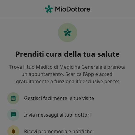
Men
Allergie Alimentari • Busto Arsizio, VA
Filters
• 1
Assicurazione
Map
Specialisti in trattamento Allergie
Prenditi cura della tua salute
Alimentari a Busto Arsizio
In che modo ordiniamo i risultati
Trova il tuo Medico di Medicina Generale e prenota
un appuntamento. Scarica l'App e accedi
gratuitamente a funzionalità esclusive per te:
Che specializzazione stai cercando?
Nutrizionista
Biologo nutrizionista
Dieti
Gestisci facilmente le tue visite
Invia messaggi ai tuoi dottori
Ricevi promemoria e notifiche