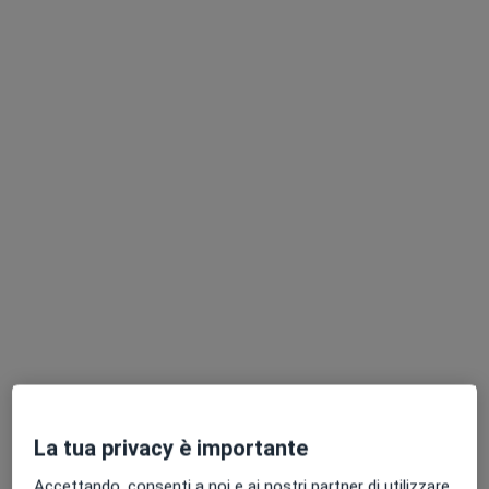
Chiedi di attivare le prenotazioni online
Dott.ssa Michela Radrizzani
·
Altro
Nutrizionista
24 recensioni
Via A. Sciesa 40B, Gallarate
•
Mappa
Studio5 Clinic
Analisi della composizione corporea
50 €
La tua privacy è importante
Questo dottore non ha ancora attivato le prenotazioni online presso questo indirizzo.
Accettando, consenti a noi e ai nostri partner di utilizzare