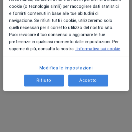
cookie (o tecnologie simili) per raccogliere dati statistici
Chiedi di attivare le prenotazioni online
e fornirti contenuti in base alle tue abitudini di
navigazione. Se rifiuti tutti i cookie, utilizzeremo solo
quelli necessari per il corretto utilizzo del nostro sito.
Puoi revocare il tuo consenso o aggiornare le tue
preferenze in qualsiasi momento dalle impostazioni. Per
saperne di più, consulta la nostra
Informativa sui cookie
Modifica le impostazioni
Dott. Roberto Giorgetti
Rifiuto
Accetto
·
Altro
Pediatra, Diabetologo
11 recensioni
Indirizzo
Online
Viale Castelfidardo 19, Busto Arsizio
•
Mappa
San Carlo Istituto Clinico