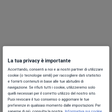
Dott. Riccardo Congia
·
Altro
Pediatra di libera scelta, Pediatra, Allergologo
483 recensioni
La tua privacy è importante
Indirizzo
Online
Accettando, consenti a noi e ai nostri partner di utilizzare
cookie (o tecnologie simili) per raccogliere dati statistici
e fornirti contenuti in base alle tue abitudini di
Via Giuseppe Durer, 49, Padova
•
Mappa
navigazione. Se rifiuti tutti i cookie, utilizzeremo solo
Studio Medico Privato Libera Professione - Dott. Riccardo Congia (Pediatria + Allergologia)
quelli necessari per il corretto utilizzo del nostro sito.
Prima visita allergologica
80 €
Puoi revocare il tuo consenso o aggiornare le tue
Questo dottore non ha ancora attivato le prenotazioni online presso questo indirizzo.
preferenze in qualsiasi momento dalle impostazioni. Per
saperne di più, consulta la nostra
Informativa sui cookie