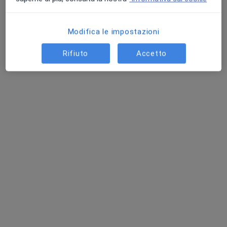
Chiedi di attivare le prenotazioni online
Modifica le impostazioni
Rifiuto
Accetto
Dr. Jacopo Tartaglia
Dermatologo
152 recensioni
Indirizzo 1
Indirizzo 2
Via Tirana, 6, Padova
•
Mappa
Poliambulatorio DNA Salute