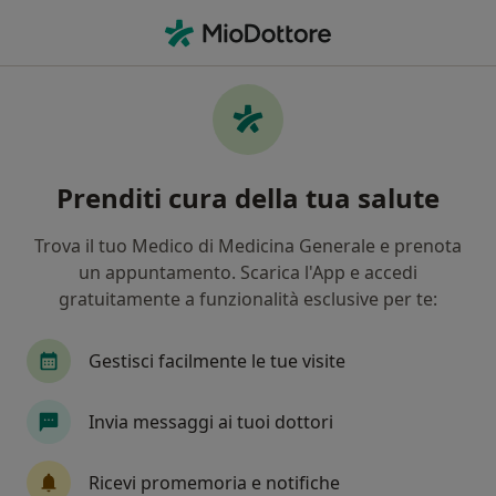
Men
Allergia • Padova, PD
Filters
• 1
Assicurazione
Map
Specialisti in trattamento Allergia a Padova
Prenditi cura della tua salute
In che modo ordiniamo i risultati
Trova il tuo Medico di Medicina Generale e prenota
un appuntamento. Scarica l'App e accedi
Che specializzazione stai cercando?
gratuitamente a funzionalità esclusive per te:
Dermatologo
Pediatra
Allergologo
N
Gestisci facilmente le tue visite
Invia messaggi ai tuoi dottori
Ricevi promemoria e notifiche