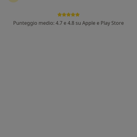
Punteggio medio: 4.7 e 4.8 su Apple e Play Store
Pagamenti online
Dr. Claudio Schiraldi
·
Altro
Pneumologo, Medico dello sport
101 recensioni
Indirizzo 1
Indirizzo 2
Via Fabrici G.D Acquapendente, 4/B, Padova
•
Mappa
Centro Medico Serena
Visita pneumologica
120 €
Questo dottore non ha ancora attivato le prenotazioni online presso questo indirizzo.
Chiedi di attivare le prenotazioni online