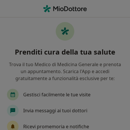
Men
Allergia • Mogliano Veneto, TV
Filters
• 1
Mappa
Specialisti in trattamento Allergia a
Prenditi cura della tua salute
Mogliano Veneto
In che modo ordiniamo i risultati
Trova il tuo Medico di Medicina Generale e prenota
un appuntamento. Scarica l'App e accedi
gratuitamente a funzionalità esclusive per te:
Che specializzazione stai cercando?
Pediatra
Dermatologo
Pneumologo
Gestisci facilmente le tue visite
Invia messaggi ai tuoi dottori
Ricevi promemoria e notifiche