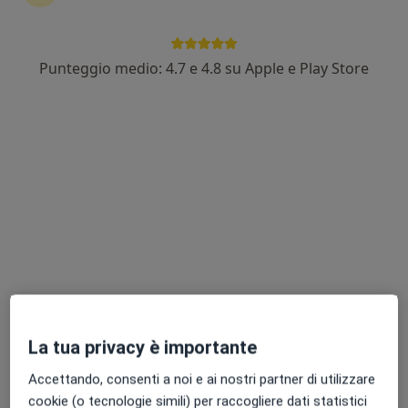
Punteggio medio: 4.7 e 4.8 su Apple e Play Store
Dr. Andrea Passarella
Pediatra
252 recensioni
Indirizzo
Online
3/1, Via Della Stazione, Marcon
•
Mappa
Studio Privato
Visita pediatrica
100 €
Questo dottore non ha ancora attivato le prenotazioni online presso questo indirizzo.
La tua privacy è importante
Chiedi di attivare le prenotazioni online
Accettando, consenti a noi e ai nostri partner di utilizzare
cookie (o tecnologie simili) per raccogliere dati statistici