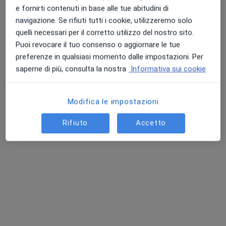
e fornirti contenuti in base alle tue abitudini di
navigazione. Se rifiuti tutti i cookie, utilizzeremo solo
quelli necessari per il corretto utilizzo del nostro sito.
Puoi revocare il tuo consenso o aggiornare le tue
preferenze in qualsiasi momento dalle impostazioni. Per
saperne di più, consulta la nostra
Informativa sui cookie
Dott.ssa Marina Felisi
Pediatra
Modifica le impostazioni
122 recensioni
Rifiuto
Accetto
Via Terraglio 2, Mogliano Veneto
•
Mappa
Ambulatorio Polispecialistico
Visita pediatrica
da 80 €
Questo dottore non ha ancora attivato le prenotazioni online presso questo indirizzo.
Chiedi di attivare le prenotazioni online