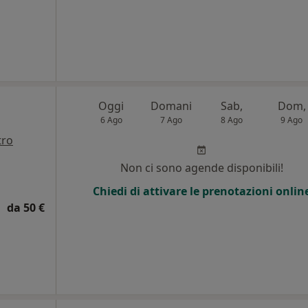
Oggi
Domani
Sab,
Dom,
6 Ago
7 Ago
8 Ago
9 Ago
tro
Non ci sono agende disponibili!
Chiedi di attivare le prenotazioni onlin
da 50 €