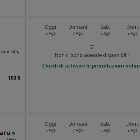
Oggi
Domani
Sab,
Dom,
6 Ago
7 Ago
8 Ago
9 Ago
izionista,
Non ci sono agende disponibili!
Chiedi di attivare le prenotazioni onlin
100 €
Oggi
Domani
Sab,
Dom,
6 Ago
7 Ago
8 Ago
9 Ago
garu