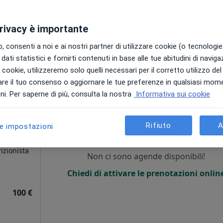
62 €
privacy è importante
 consenti a noi e ai nostri partner di utilizzare cookie (o tecnologie 
dati statistici e fornirti contenuti in base alle tue abitudini di navig
i i cookie, utilizzeremo solo quelli necessari per il corretto utilizzo de
re il tuo consenso o aggiornare le tue preferenze in qualsiasi mom
bili per visite di persona. Prova invece le consulenze online
i. Per saperne di più, consulta la nostra
Informativa sui cookie
Oggi
Domani
Sab,
Dom,
6 Ago
7 Ago
8 Ago
9 Ago
Rifiuto
A
le impostazioni
izionista
Non ci sono agende disponibili!
Chiedi di attivare le prenotazioni onlin
100 €