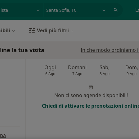
azione, medico, struttura
es: Roma
L
ibili
Vedi più filtri
ine la tua visita
In che modo ordiniamo i r
Oggi
Domani
Sab,
Dom,
6 Ago
7 Ago
8 Ago
9 Ago
Non ci sono agende disponibili!
Chiedi di attivare le prenotazioni onlin
pa