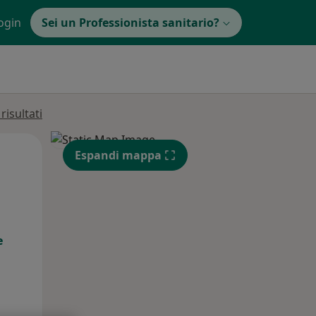
ogin
Sei un Professionista sanitario?
isultati
Lun,
Mar,
Mer,
Espandi mappa
10 Ago
11 Ago
12 Ago
e