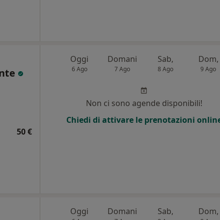
Oggi
Domani
Sab,
Dom,
6 Ago
7 Ago
8 Ago
9 Ago
onte
Non ci sono agende disponibili!
Chiedi di attivare le prenotazioni onlin
50 €
Oggi
Domani
Sab,
Dom,