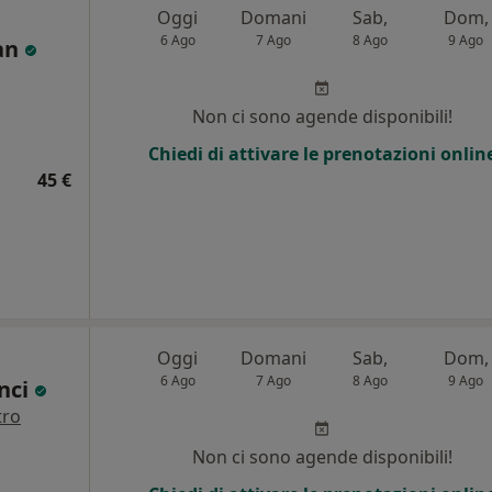
Oggi
Domani
Sab,
Dom,
6 Ago
7 Ago
8 Ago
9 Ago
zan
Non ci sono agende disponibili!
Chiedi di attivare le prenotazioni onlin
45 €
Oggi
Domani
Sab,
Dom,
6 Ago
7 Ago
8 Ago
9 Ago
nci
tro
Non ci sono agende disponibili!