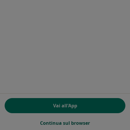
Dott.ssa Raffaella Melani
Nutrizionista
9 recensioni
Via della Repubblica 8/2, Camogli
•
Mappa
Studio di Nutrizione Dott.ssa Raffaella Melani
Analisi della composizione corporea
da 30 €
Questo dottore non ha ancora attivato le prenotazioni online presso questo indirizzo.
Chiedi di attivare le prenotazioni online
Vai all'App
Continua sul browser