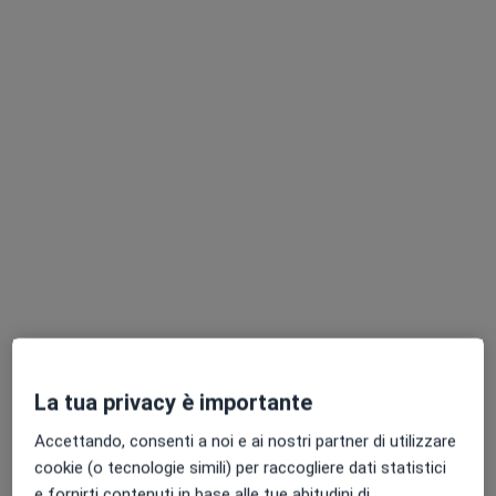
Dott.ssa Eugenia Narizano
Nutrizionista, Dietista
52 recensioni
Piazza San Giovanni Bono 39/11, Recco
•
Mappa
Studio Privato
Prima visita dietistica
90 €
Questo dottore non ha ancora attivato le prenotazioni online presso questo indirizzo.
Chiedi di attivare le prenotazioni online
La tua privacy è importante
Accettando, consenti a noi e ai nostri partner di utilizzare
cookie (o tecnologie simili) per raccogliere dati statistici
e fornirti contenuti in base alle tue abitudini di