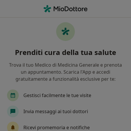
Men
Nutrizionista • Santa Margherita Ligure, GE
Filters
Mappa
Nutrizionisti a Santa Margherita Ligure.
Prenditi cura della tua salute
Prenota online la tua visita
In che modo ordiniamo i risultati
Trova il tuo Medico di Medicina Generale e prenota
un appuntamento. Scarica l'App e accedi
gratuitamente a funzionalità esclusive per te:
Gestisci facilmente le tue visite
Invia messaggi ai tuoi dottori
Pagamenti online
Ricevi promemoria e notifiche