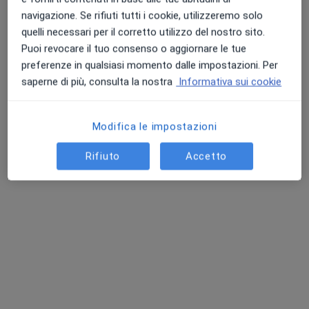
navigazione. Se rifiuti tutti i cookie, utilizzeremo solo
quelli necessari per il corretto utilizzo del nostro sito.
Puoi revocare il tuo consenso o aggiornare le tue
preferenze in qualsiasi momento dalle impostazioni. Per
saperne di più, consulta la nostra
Informativa sui cookie
Dott.ssa Manuela Testa
Nutrizionista, Dietista
113 recensioni
Modifica le impostazioni
Indirizzo
Online
Rifiuto
Accetto
Via Salvo D'Acquisto 13, Rapallo
•
Mappa
Chirotherapic
Prima visita nutrizionale
80 €
Questo dottore non ha ancora attivato le prenotazioni online presso questo indirizzo.
Chiedi di attivare le prenotazioni online