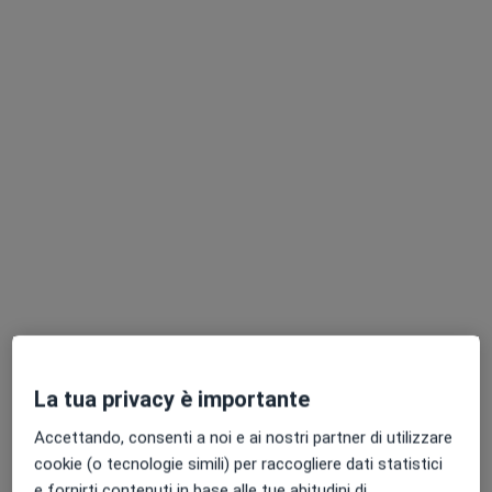
Dr. Giovanni Piccini
·
Altro
Internista, Epatologo, Dietologo
8 recensioni
Indirizzo
Online
Viale Sacco e Vanzetti, 203, Roma
•
Mappa
Studio Medico Leonardo
Visita internistica
160 €
Questo dottore non ha ancora attivato le prenotazioni online presso questo indirizzo.
Chiedi di attivare le prenotazioni online
La tua privacy è importante
Accettando, consenti a noi e ai nostri partner di utilizzare
cookie (o tecnologie simili) per raccogliere dati statistici
e fornirti contenuti in base alle tue abitudini di