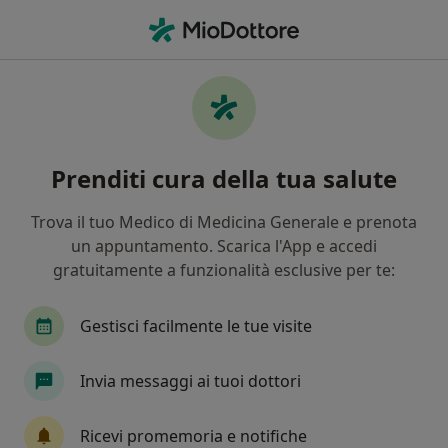
Men
Internista • Castro Pretorio, Roma, RM
Filters
Assicurazione
Mappa
Internisti a Castro Pretorio, Roma
Prenditi cura della tua salute
In che modo ordiniamo i risultati
Trova il tuo Medico di Medicina Generale e prenota
un appuntamento. Scarica l'App e accedi
gratuitamente a funzionalità esclusive per te:
Gestisci facilmente le tue visite
Invia messaggi ai tuoi dottori
Dott. Roberto Giovanni Maria Righini
Internista
Ricevi promemoria e notifiche