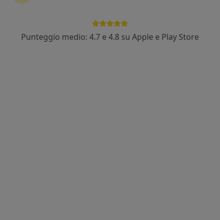
6 recensioni
Via Luigi Bodio, 58, Roma
•
Mappa
ArsbioMedica
Punteggio medio: 4.7 e 4.8 su Apple e Play Store
Visita internistica
150 €
Questo dottore non ha ancora attivato le prenotazioni online presso questo indirizzo.
Chiedi di attivare le prenotazioni online
Internista a domicilio Roma
·
Altro
Internista