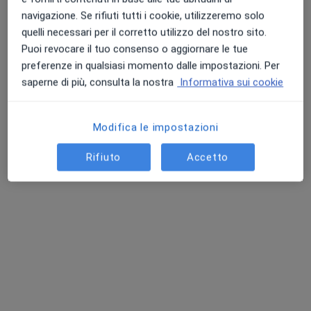
navigazione. Se rifiuti tutti i cookie, utilizzeremo solo
quelli necessari per il corretto utilizzo del nostro sito.
Puoi revocare il tuo consenso o aggiornare le tue
preferenze in qualsiasi momento dalle impostazioni. Per
Dott. Josuel Ora
saperne di più, consulta la nostra
Informativa sui cookie
·
Altro
Internista
82 recensioni
Modifica le impostazioni
Via Luigi Bodio, 58, Roma
•
Mappa
Rifiuto
Accetto
ArsbioMedica
Visita pneumologica
150 €
Questo dottore non ha ancora attivato le prenotazioni online presso questo indirizzo.
Chiedi di attivare le prenotazioni online