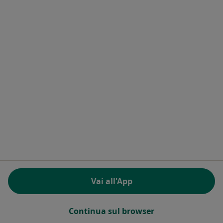
Dott. Massimo Sperandio
Internista, Medico di medicina generale
Via delle Azzorre 268, Roma
•
Mappa
Studio medico dott. Sperandio
Certificato medico sportivo non agonistico
30 €
Questo dottore non ha ancora attivato le prenotazioni online presso questo indirizzo.
Chiedi di attivare le prenotazioni online
Vai all'App
Continua sul browser