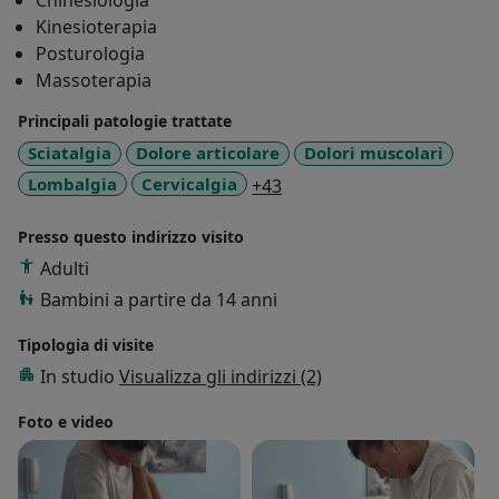
Chinesiologia
Kinesioterapia
Posturologia
Massoterapia
Principali patologie trattate
Sciatalgia
Dolore articolare
Dolori muscolari
a11y_sr_more_diseases
Lombalgia
Cervicalgia
+43
Presso questo indirizzo visito
Adulti
Bambini a partire da 14 anni
Tipologia di visite
In studio
Visualizza gli indirizzi (2)
Foto e video