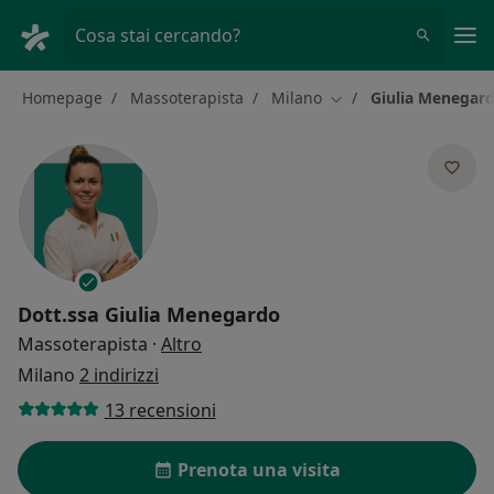
Men
Cosa stai cercando?
Homepage
Massoterapista
Milano
Giulia Menegar
Cambia città
Dott.ssa
Giulia Menegardo
sulle specializzazioni
Massoterapista
·
Altro
Milano
2 indirizzi
13 recensioni
Prenota una visita