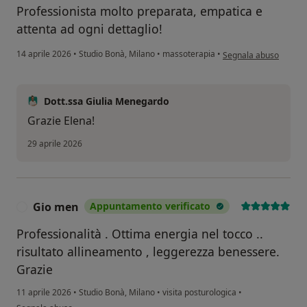
Professionista molto preparata, empatica e
attenta ad ogni dettaglio!
secondo l'opinione del
14 aprile 2026
•
Studio Bonà, Milano
•
massoterapia
•
Segnala abuso
Dott.ssa Giulia Menegardo
Grazie Elena!
29 aprile 2026
Gio men
Appuntamento verificato
G
Professionalità . Ottima energia nel tocco ..
risultato allineamento , leggerezza benessere.
Grazie
11 aprile 2026
•
Studio Bonà, Milano
•
visita posturologica
•
secondo l'opinione dell'utente Gio men