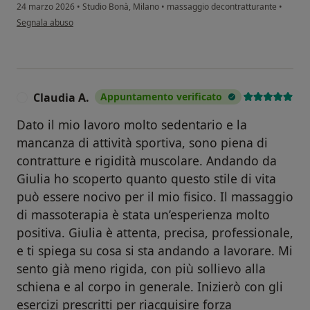
24 marzo 2026
•
Studio Bonà, Milano
•
massaggio decontratturante
•
secondo l'opinione dell'utente N. L.
Segnala abuso
Claudia A.
Appuntamento verificato
C
Dato il mio lavoro molto sedentario e la
mancanza di attività sportiva, sono piena di
contratture e rigidità muscolare. Andando da
Giulia ho scoperto quanto questo stile di vita
può essere nocivo per il mio fisico. Il massaggio
di massoterapia è stata un’esperienza molto
positiva. Giulia è attenta, precisa, professionale,
e ti spiega su cosa si sta andando a lavorare. Mi
sento già meno rigida, con più sollievo alla
schiena e al corpo in generale. Inizierò con gli
esercizi prescritti per riacquisire forza