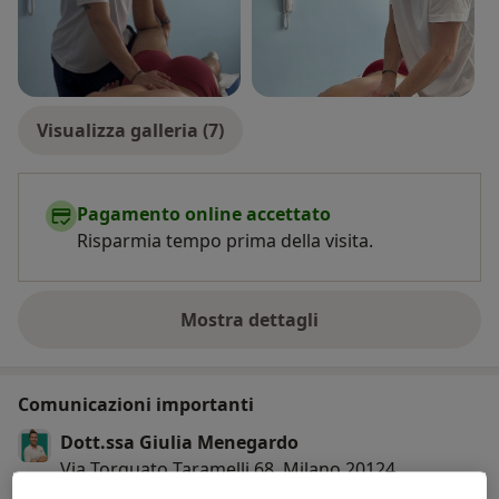
Visualizza galleria (7)
Pagamento online accettato
Risparmia tempo prima della visita.
Mostra dettagli
sull'esperienza
Comunicazioni importanti
Dott.ssa Giulia Menegardo
Via Torquato Taramelli 68, Milano 20124