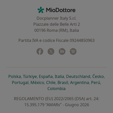
Contatti
MioDottore - Homepage
Docplanner Italy S.r.l.
Piazzale delle Belle Arti 2
00196 Roma (RM), Italia
Partita IVA e codice Fiscale 09244850963
Facebook
si apre in una nuova scheda
Twitter
si apre in una nuova scheda
Linkedin
si apre in una nuova sc
Spotify
si apre in una nuo
si apre in una nuova scheda
si apre in una nuova scheda
si apre in una nuova scheda
si apre in una nuova sche
si apre in 
si a
Polska
,
Türkiye
,
España
,
Italia
,
Deutschland
,
Česko
,
si apre in una nuova scheda
si apre in una nuova scheda
si apre in una nuova scheda
si apre in una nuova s
si apre in u
si apr
Portugal
,
México
,
Chile
,
Brasil
,
Argentina
,
Perú
,
si apre in una nuova sch
Colombia
REGOLAMENTO (EU) 2022/2065 (DSA) art. 24:
15.395.179 “AMARs” - Giugno 2026