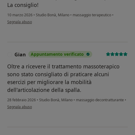
La consiglio!
10 marzo 2026
•
Studio Bonà, Milano
•
massaggio terapeutico
•
secondo l'opinione dell'utente C.L.
Segnala abuso
Gian
Appuntamento verificato
G
Oltre a ricevere il trattamento massoterapico
sono stato consigliato di praticare alcuni
esercizi per migliorare la mobilità
dell'articolazione della spalla.
28 febbraio 2026
•
Studio Bonà, Milano
•
massaggio decontratturante
•
secondo l'opinione dell'utente Gian
Segnala abuso