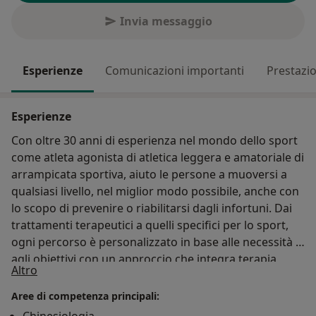
Invia messaggio
Esperienze
Comunicazioni importanti
Prestazio
Esperienze
Con oltre 30 anni di esperienza nel mondo dello sport
come atleta agonista di atletica leggera e amatoriale di
arrampicata sportiva, aiuto le persone a muoversi a
qualsiasi livello, nel miglior modo possibile, anche con
lo scopo di prevenire o riabilitarsi dagli infortuni. Dai
trattamenti terapeutici a quelli specifici per lo sport,
ogni percorso è personalizzato in base alle necessità e
agli obiettivi con un approccio che integra terapia
Su di me
Altro
manuale ed esercizio fisico adattato.
Aree di competenza principali: