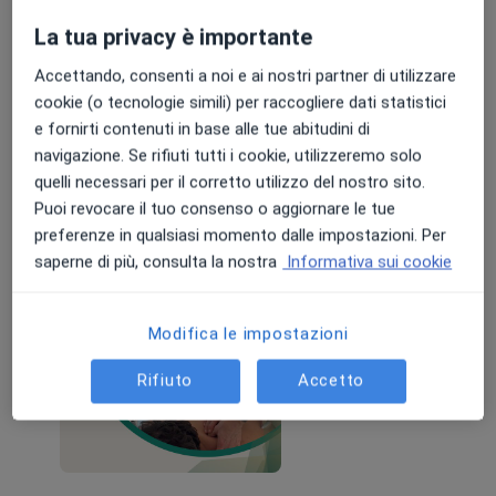
Una seduta aiuta. Un percorso cambia davvero le
cose.
La tua privacy è importante
I pacchetti permettono di lavorare in modo
Accettando, consenti a noi e ai nostri partner di utilizzare
continuativo su dolore, postura e movimento.
cookie (o tecnologie simili) per raccogliere dati statistici
- 5 sedute: 280 €
e fornirti contenuti in base alle tue abitudini di
- 10 sedute: 540 €
Leggi di più
navigazione. Se rifiuti tutti i cookie, utilizzeremo solo
20/04/2026
quelli necessari per il corretto utilizzo del nostro sito.
Puoi revocare il tuo consenso o aggiornare le tue
preferenze in qualsiasi momento dalle impostazioni. Per
saperne di più, consulta la nostra
Informativa sui cookie
Modifica le impostazioni
Rifiuto
Accetto