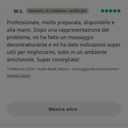
M.S.
Numero di telefono verificato
M
Professionale, molto preparata, disponibile e
alla mano. Dopo una rappresentazione del
problema, mi ha fatto un massaggio
decontratturante e mi ha dato indicazioni super
utili per migliorarmi, tutto in un ambiente
amichevole. Super consigliata!
19 febbraio 2026
•
Studio Bonà, Milano
•
massaggio decontratturante
•
secondo l'opinione dell'utente M.S.
Segnala abuso
Mostra altro
opinioni di cui sopra