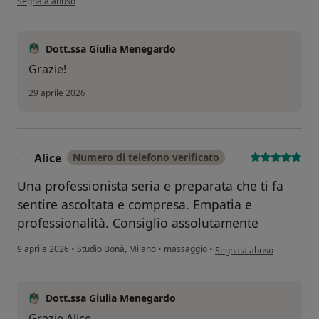
Segnala abuso
Dott.ssa Giulia Menegardo
Grazie!
29 aprile 2026
Alice
Numero di telefono verificato
A
Una professionista seria e preparata che ti fa
sentire ascoltata e compresa. Empatia e
professionalità. Consiglio assolutamente
secondo l'opinione dell'ute
9 aprile 2026
•
Studio Bonà, Milano
•
massaggio
•
Segnala abuso
Dott.ssa Giulia Menegardo
Grazie Alice