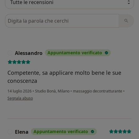
Cerca nelle recensioni
Alessandro
Appuntamento verificato
A
Competente, sa applicare molto bene le sue
conoscenza
14 luglio 2026
•
Studio Bonà, Milano
•
massaggio decontratturante
•
secondo l'opinione dell'utente Alessandro
Segnala abuso
Elena
Appuntamento verificato
E