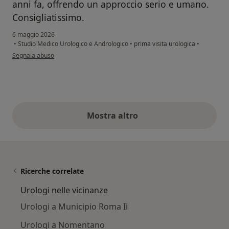
anni fa, offrendo un approccio serio e umano.
Consigliatissimo.
6 maggio 2026
•
Studio Medico Urologico e Andrologico
•
prima visita urologica
•
secondo l'opinione dell'utente Marco Marchini
Segnala abuso
Mostra altro
opinioni di cui sopra
Ricerche correlate
Urologi nelle vicinanze
Urologi a Municipio Roma Ii
Urologi a Nomentano