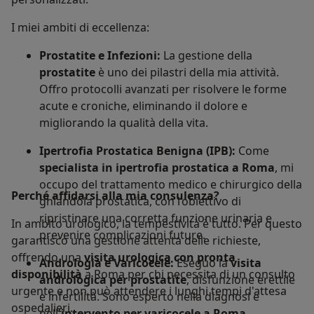
I miei ambiti di eccellenza:
Prostatite e Infezioni:
La gestione della
prostatite
è uno dei pilastri della mia attività.
Offro protocolli avanzati per risolvere le forme
acute e croniche, eliminando il dolore e
migliorando la qualità della vita.
Ipertrofia Prostatica Benigna (IPB):
Come
specialista in ipertrofia prostatica a Roma
, mi
occupo del trattamento medico e chirurgico della
Perché affidarsi alla mia consulenza?
ghiandola prostatica, con l’obiettivo di
ripristinare una corretta funzione urinaria e
In ambito urologico, la tempestività è tutto. Per questo
prevenire complicazioni future.
garantisco una gestione attenta delle richieste,
offrendo una
visita urologica con pronta
Andrologia e Varicocele:
Eseguo la
visita
disponibilità
a Roma per chi necessita di un consulto
andrologica per prostatite
, disfunzione erettile
urgente e non può attendere i lunghi tempi d'attesa
e infertilità. Sono esperto nella diagnosi e
ospedalieri.
nell'
intervento per varicocele a Roma
,