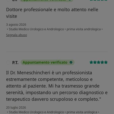
Dottore professionale e molto attento nelle
visite
3 agosto 2026
•
Studio Medico Urologico e Andrologico
•
prima visita andrologica
•
secondo l'opinione dell'utente En
Segnala abuso
P.T.
Appuntamento verificato
P
Il Dr. Meneschincheri è un professionista
estremamente competente, meticoloso e
attento al paziente. Mi ha trasmesso grande
serenità, impostando un percorso diagnostico e
terapeutico davvero scrupoloso e completo."
20 luglio 2026
•
Studio Medico Urologico e Andrologico
•
prima visita urologica
•