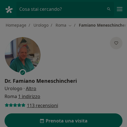
Men
Cosa stai cercando?
Homepage
Urologo
Roma
Famiano Meneschincher
Cambia città
Dr.
Famiano Meneschincheri
sulle specializzazioni
Urologo
·
Altro
Roma
1 indirizzo
113 recensioni
Prenota una visita