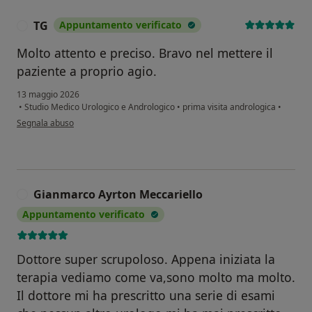
TG
Appuntamento verificato
T
Molto attento e preciso. Bravo nel mettere il
paziente a proprio agio.
13 maggio 2026
•
Studio Medico Urologico e Andrologico
•
prima visita andrologica
•
secondo l'opinione dell'utente TG
Segnala abuso
Gianmarco Ayrton Meccariello
G
Appuntamento verificato
Dottore super scrupoloso. Appena iniziata la
terapia vediamo come va,sono molto ma molto.
Il dottore mi ha prescritto una serie di esami