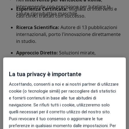
intervenendo con precisione per tutelare la
Esperienza Certificata:
Migliaia di interventi e
salute riproduttiva maschile.
casi clinici trattati con successo.
Ricerca Scientifica:
Autore di 13 pubblicazioni
internazionali, porto l'innovazione direttamente
in studio.
Approccio Diretto:
Soluzioni mirate,
comunicazione chiara e massima empatia.
La tua privacy è importante
Prenota ora la tua visita per ritrovare il tuo
benessere urologico e andrologico.
Accettando, consenti a noi e ai nostri partner di utilizzare
cookie (o tecnologie simili) per raccogliere dati statistici
Su di me
Altro
e fornirti contenuti in base alle tue abitudini di
Aree di competenza principali:
navigazione. Se rifiuti tutti i cookie, utilizzeremo solo
quelli necessari per il corretto utilizzo del nostro sito.
Andrologia
Puoi revocare il tuo consenso o aggiornare le tue
Urologia
preferenze in qualsiasi momento dalle impostazioni. Per
Biologia della riproduzione umana