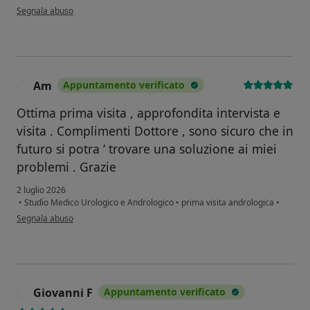
secondo l'opinione dell'utente P.T.
Segnala abuso
Am
Appuntamento verificato
A
Ottima prima visita , approfondita intervista e
visita . Complimenti Dottore , sono sicuro che in
futuro si potra ‘ trovare una soluzione ai miei
problemi . Grazie
2 luglio 2026
•
Studio Medico Urologico e Andrologico
•
prima visita andrologica
•
secondo l'opinione dell'utente Am
Segnala abuso
Giovanni F
Appuntamento verificato
G