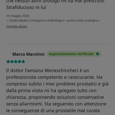
che nessun altro urologo mi ha mai prescritto.
Strafiducioso in lui
10 maggio 2026
•
Studio Medico Urologico e Andrologico
•
prima visita urologica
•
secondo l'opinione dell'utente Gianmarco Ayrton Meccariello
Segnala abuso
Marco Marchini
Appuntamento verificato
M
Il dottor Famiano Meneschincheri è un
professionista competente e rassicurante. Ha
compreso subito i miei problemi prostatici e già
dalla prima visita mi ha spiegato tutto con
chiarezza, proponendo soluzioni conservative
senza allarmismi. Sta seguendo con attenzione
le conseguenze di una prostatite mal curata