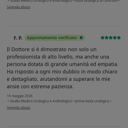
•
Studio Medico Urologico e Andrologico
•
visita urologica di controllo
•
secondo l'opinione dell'utente D.C.
Segnala abuso
F. P.
Appuntamento verificato
F
Il Dottore si è dimostrato non solo un
professionista di alto livello, ma anche una
persona dotata di grande umanità ed empatia.
Ha risposto a ogni mio dubbio in modo chiaro
e dettagliato, aiutandomi a superare le mie
ansie con estrema pazienza.
15 maggio 2026
•
Studio Medico Urologico e Andrologico
•
prima visita urologica
•
secondo l'opinione dell'utente F. P.
Segnala abuso