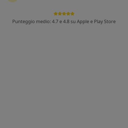
In evidenza
Punteggio medio: 4.7 e 4.8 su Apple e Play Store
Prof. Gaetano Tati
·
Altro
Urologo
67 recensioni
Viale Cesare Pavese 300, Roma
•
Mappa
Centro Medico Urologico Andrologico e Diagnostico
Visita urologica
150 €
Questo dottore non ha ancora attivato le prenotazioni online presso questo indirizzo.
Chiedi di attivare le prenotazioni online