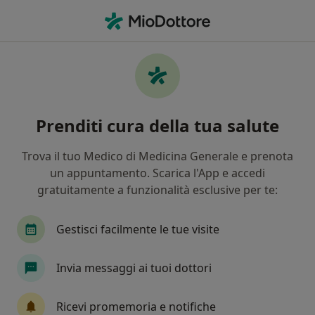
Men
Urologo • Roma, RM
Filters
Assicurazione:
Fasi
Urologi a Roma con Fasi
Prenditi cura della tua salute
In che modo ordiniamo i risultati
Trova il tuo Medico di Medicina Generale e prenota
un appuntamento. Scarica l'App e accedi
Tariffa per prestazioni private. L’importo può variare
gratuitamente a funzionalità esclusive per te:
in base alla copertura assicurativa.
Gestisci facilmente le tue visite
Invia messaggi ai tuoi dottori
Ricevi promemoria e notifiche