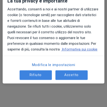
La tua privacy è importante
Accettando, consenti a noi e ai nostri partner di utilizzare
cookie (o tecnologie simili) per raccogliere dati statistici
e fornirti contenuti in base alle tue abitudini di
Dott. Ugo Gradilone
navigazione. Se rifiuti tutti i cookie, utilizzeremo solo
·
Altro
Urologo, Andrologo
quelli necessari per il corretto utilizzo del nostro sito.
12 recensioni
Puoi revocare il tuo consenso o aggiornare le tue
preferenze in qualsiasi momento dalle impostazioni. Per
Via Teodoro Mommsen, 45, Roma
•
Mappa
saperne di più, consulta la nostra
Informativa sui cookie
Medical Research
Prima visita urologica
120 €
Modifica le impostazioni
Questo dottore non ha ancora attivato le prenotazioni online presso questo indirizzo.
Rifiuto
Accetto
Chiedi di attivare le prenotazioni online