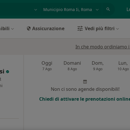
azione, medico, struttura
es: Roma
L
ibili
Assicurazione
Vedi più filtri
In che modo ordiniamo i r
Oggi
Domani
Dom,
Lun,
7 Ago
8 Ago
9 Ago
10 Ago
si
o
ni
Non ci sono agende disponibili!
Chiedi di attivare le prenotazioni onlin