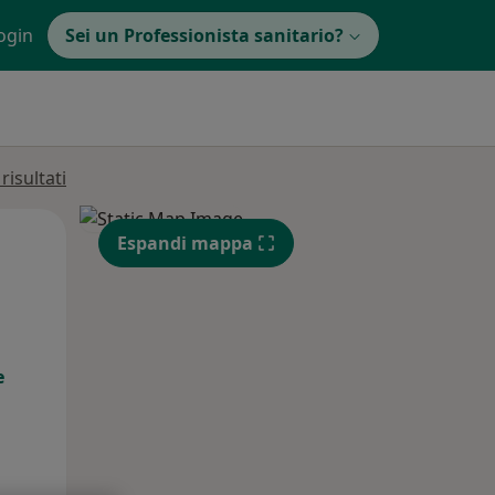
ogin
Sei un Professionista sanitario?
isultati
Mar,
Mer,
Gio,
Espandi mappa
11 Ago
12 Ago
13 Ago
e