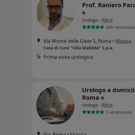
Prof. Raniero Par
·
Altro
Urologo
349 recension
Via Monte delle Gioie 5, Roma
•
Mappa
Casa di Cura "Villa Mafalda" S.p.a.
Prima visita urologica
Urologo a domicil
Roma
·
Altro
Urologo
1 recensione
Via, Roma
•
Mappa