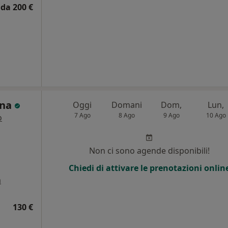
da 200 €
gna
Oggi
Domani
Dom,
Lun,
7 Ago
8 Ago
9 Ago
10 Ago
o
Non ci sono agende disponibili!
Chiedi di attivare le prenotazioni onlin
a
130 €