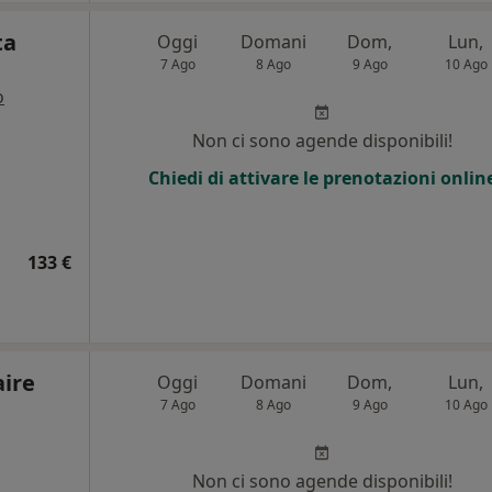
ta
Oggi
Domani
Dom,
Lun,
7 Ago
8 Ago
9 Ago
10 Ago
o
Non ci sono agende disponibili!
Chiedi di attivare le prenotazioni onlin
133 €
aire
Oggi
Domani
Dom,
Lun,
7 Ago
8 Ago
9 Ago
10 Ago
Non ci sono agende disponibili!