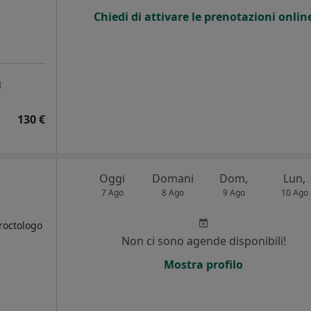
Chiedi di attivare le prenotazioni onlin
a
130 €
Oggi
Domani
Dom,
Lun,
7 Ago
8 Ago
9 Ago
10 Ago
roctologo
Non ci sono agende disponibili!
Mostra profilo