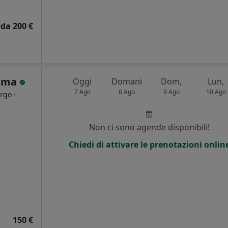
da 200 €
emma
Oggi
Domani
Dom,
Lun,
7 Ago
8 Ago
9 Ago
10 Ago
·
urgo
i
Non ci sono agende disponibili!
Chiedi di attivare le prenotazioni onlin
150 €