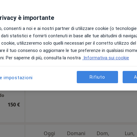
100 €
privacy è importante
 consenti a noi e ai nostri partner di utilizzare cookie (o tecnologie 
dati statistici e fornirti contenuti in base alle tue abitudini di navig
Oggi
Domani
Dom,
Lun,
i i cookie, utilizzeremo solo quelli necessari per il corretto utilizzo de
7 Ago
8 Ago
9 Ago
10 Ago
ntagna
re il tuo consenso o aggiornare le tue preferenze in qualsiasi mom
i. Per saperne di più, consulta la nostra
Informativa sui cookie
urgo
Non ci sono agende disponibili!
Chiedi di attivare le prenotazioni onlin
i
Rifiuto
A
le impostazioni
do
150 €
Oggi
Domani
Dom,
Lun,