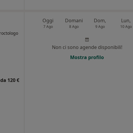
Oggi
Domani
Dom,
Lun,
7 Ago
8 Ago
9 Ago
10 Ago
roctologo
Non ci sono agende disponibili!
i
Mostra profilo
da 120 €