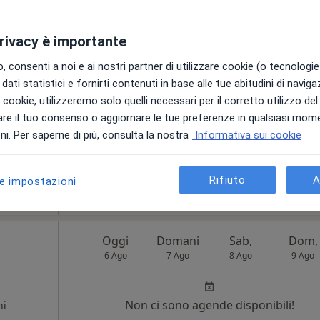
privacy è importante
i
Oggi
Domani
Sab,
Dom,
 consenti a noi e ai nostri partner di utilizzare cookie (o tecnologie 
6 Ago
7 Ago
8 Ago
9 Ago
dati statistici e fornirti contenuti in base alle tue abitudini di navig
i i cookie, utilizzeremo solo quelli necessari per il corretto utilizzo de
re il tuo consenso o aggiornare le tue preferenze in qualsiasi mom
Lo specialista non offre prenotazioni
i. Per saperne di più, consulta la nostra
Informativa sui cookie
online in questa località.
Vedi indirizzi con prenotazioni online
Rifiuto
A
le impostazioni
Oggi
Domani
Sab,
Dom,
6 Ago
7 Ago
8 Ago
9 Ago
Non ci sono agende disponibili!
ni