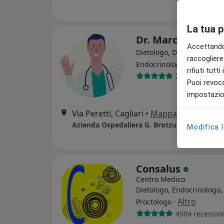
La tua 
Dr. Marco Songin
Accettando,
Dietologo, Diabetologo,
raccogliere 
·
Altro
Endocrinologo
rifiuti tutt
26 recensioni
Puoi revoca
impostazion
Via Peretti, Cagliari
•
Mappa
Azienda Ospedaliera G. Brotzu
Modifica 
Consalus
Centro Medico
Dietologo, Endocrinologo,
·
Altro
Proctologo
4504 recensio