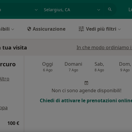
azione, medico, struttura
es: Roma
L
ibili
Assicurazione
Vedi più filtri
 tua visita
In che modo ordiniamo i r
ercuro
Oggi
Domani
Sab,
Dom,
6 Ago
7 Ago
8 Ago
9 Ago
Altro
Non ci sono agende disponibili!
Chiedi di attivare le prenotazioni onlin
ppa
100 €