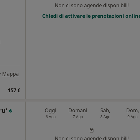
Non ci sono agende disponibili!
Chiedi di attivare le prenotazioni onlin
i
•
Mappa
157 €
ru'
Oggi
Domani
Sab,
Dom,
6 Ago
7 Ago
8 Ago
9 Ago
i
Non ci sono agende disponibili!