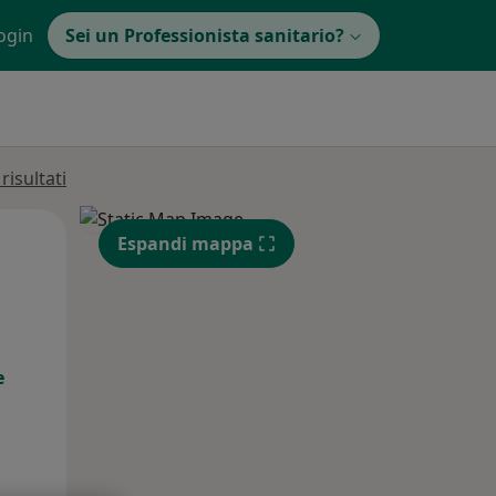
ogin
Sei un Professionista sanitario?
isultati
Lun,
Mar,
Mer,
Espandi mappa
10 Ago
11 Ago
12 Ago
e