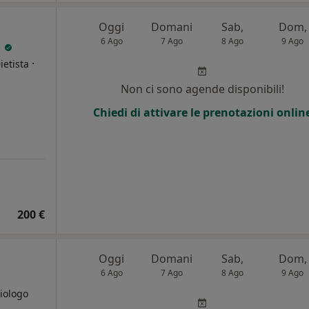
Oggi
Domani
Sab,
Dom,
6 Ago
7 Ago
8 Ago
9 Ago
i
·
ietista
Non ci sono agende disponibili!
Chiedi di attivare le prenotazioni onlin
200 €
Oggi
Domani
Sab,
Dom,
6 Ago
7 Ago
8 Ago
9 Ago
Biologo