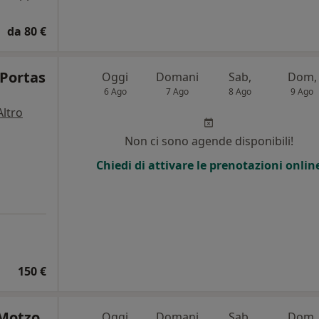
da 80 €
 Portas
Oggi
Domani
Sab,
Dom,
6 Ago
7 Ago
8 Ago
9 Ago
Altro
Non ci sono agende disponibili!
Chiedi di attivare le prenotazioni onlin
150 €
 Motzo
Oggi
Domani
Sab,
Dom,