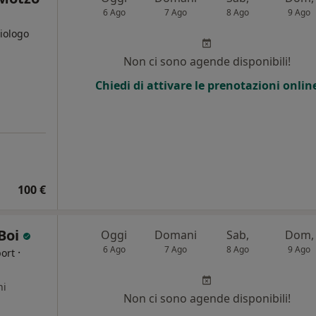
6 Ago
7 Ago
8 Ago
9 Ago
Biologo
Non ci sono agende disponibili!
i
Chiedi di attivare le prenotazioni onlin
100 €
 Boi
Oggi
Domani
Sab,
Dom,
6 Ago
7 Ago
8 Ago
9 Ago
·
port
ni
Non ci sono agende disponibili!