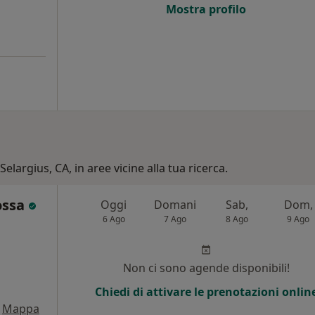
Mostra profilo
Selargius, CA, in aree vicine alla tua ricerca.
ossa
Oggi
Domani
Sab,
Dom,
6 Ago
7 Ago
8 Ago
9 Ago
i
Non ci sono agende disponibili!
Chiedi di attivare le prenotazioni onlin
Mappa