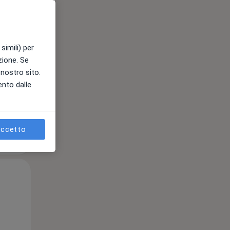
Lun,
Mar,
Mer,
simili) per
10 Ago
11 Ago
12 Ago
azione. Se
l nostro sito.
ento dalle
ccetto
Lun,
Mar,
Mer,
10 Ago
11 Ago
12 Ago