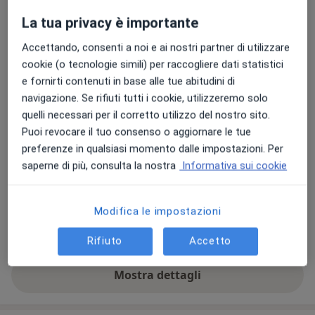
La tua privacy è importante
Foto e video
Accettando, consenti a noi e ai nostri partner di utilizzare
cookie (o tecnologie simili) per raccogliere dati statistici
e fornirti contenuti in base alle tue abitudini di
navigazione. Se rifiuti tutti i cookie, utilizzeremo solo
quelli necessari per il corretto utilizzo del nostro sito.
Puoi revocare il tuo consenso o aggiornare le tue
preferenze in qualsiasi momento dalle impostazioni. Per
Visualizza galleria (5)
saperne di più, consulta la nostra
Informativa sui cookie
Pagamento online accettato
Modifica le impostazioni
Risparmia tempo prima della visita.
Rifiuto
Accetto
Mostra dettagli
sull'esperienza