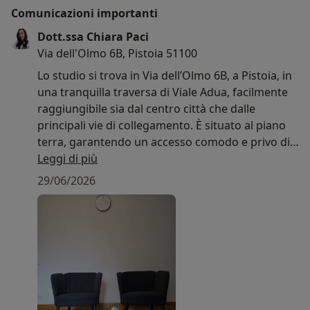
Comunicazioni importanti
Dott.ssa Chiara Paci
Via dell'Olmo 6B, Pistoia 51100
Lo studio si trova in Via dell’Olmo 6B, a Pistoia, in
una tranquilla traversa di Viale Adua, facilmente
raggiungibile sia dal centro città che dalle
principali vie di collegamento. È situato al piano
terra, garantendo un accesso comodo e privo di
barriere architettoniche.
Leggi di più
29/06/2026
Lungo la strada e nelle immediate vicinanze sono
disponibili parcheggi gratuiti, che consentono di
raggiungere lo studio con facilità.
L’ambiente è riservato, accogliente e pensato per
offrire uno spazio di ascolto in cui sentirsi a
proprio agio. Lo studio è progettato per favorire
un clima di serenità, fiducia e riservatezza,