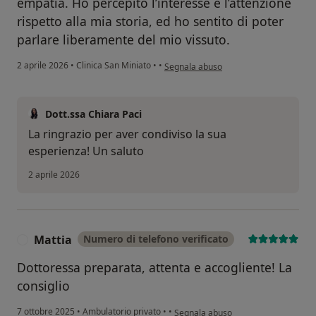
empatia. Ho percepito l’interesse e l’attenzione
rispetto alla mia storia, ed ho sentito di poter
parlare liberamente del mio vissuto.
secondo l'opinione dell'utente G.L
2 aprile 2026
•
Clinica San Miniato
•
•
Segnala abuso
Dott.ssa Chiara Paci
La ringrazio per aver condiviso la sua
esperienza! Un saluto
2 aprile 2026
Mattia
Numero di telefono verificato
M
Dottoressa preparata, attenta e accogliente! La
consiglio
secondo l'opinione dell'utente Matti
7 ottobre 2025
•
Ambulatorio privato
•
•
Segnala abuso