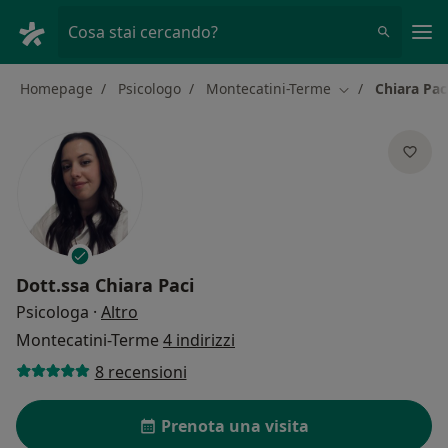
Men
Cosa stai cercando?
Homepage
Psicologo
Montecatini-Terme
Chiara Pac
Cambia città
Dott.ssa
Chiara Paci
sulle specializzazioni
Psicologa
·
Altro
Montecatini-Terme
4 indirizzi
8 recensioni
Prenota una visita