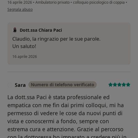
16 aprile 2026
•
Ambulatorio privato
•
colloquio psicologico di coppia
•
secondo l'opinione dell'utente Claudio
Segnala abuso
Dott.ssa Chiara Paci
Claudio, la ringrazio per le sue parole.
Un saluto!
16 aprile 2026
Sara
Numero di telefono verificato
S
La dott.ssa Paci è stata professionale ed
empatica con me fin dai primi colloqui, mi ha
permesso di vedere le cose da nuovi punti di
vista e conoscermi a fondo, sempre con
estrema cura e attenzione. Grazie al percorso
con la dottoressa ho imparato a credere più in