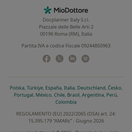
Contatti
MioDottore - Homepage
Docplanner Italy S.r.l.
Piazzale delle Belle Arti 2
00196 Roma (RM), Italia
Partita IVA e codice Fiscale 09244850963
Facebook
si apre in una nuova scheda
Twitter
si apre in una nuova scheda
Linkedin
si apre in una nuova sc
Spotify
si apre in una nuo
si apre in una nuova scheda
si apre in una nuova scheda
si apre in una nuova scheda
si apre in una nuova sche
si apre in 
si a
Polska
,
Türkiye
,
España
,
Italia
,
Deutschland
,
Česko
,
si apre in una nuova scheda
si apre in una nuova scheda
si apre in una nuova scheda
si apre in una nuova s
si apre in u
si apr
Portugal
,
México
,
Chile
,
Brasil
,
Argentina
,
Perú
,
si apre in una nuova sch
Colombia
REGOLAMENTO (EU) 2022/2065 (DSA) art. 24:
15.395.179 “AMARs” - Giugno 2026