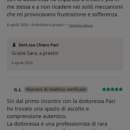
me stessa e a non ricadere nei soliti meccanismi
che mi provocavano frustrazione e sofferenza.
secondo l'opinione dell'utente Sara
8 aprile 2026
•
Ambulatorio privato
•
•
Segnala abuso
Dott.ssa Chiara Paci
Grazie Sara, a presto!
8 aprile 2026
G.L
Numero di telefono verificato
G
Sin dal primo incontro con la dottoressa Paci
ho trovato una spazio di ascolto e
comprensione autentico.
La dottoressa è una professionista di rara