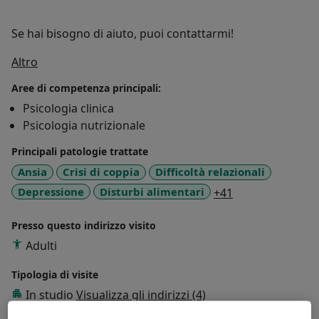
Se hai bisogno di aiuto, puoi contattarmi!
Su di me
Altro
Aree di competenza principali:
Psicologia clinica
Psicologia nutrizionale
Principali patologie trattate
Ansia
Crisi di coppia
Difficoltà relazionali
a11y_sr_more_d
Depressione
Disturbi alimentari
+41
Presso questo indirizzo visito
Adulti
Tipologia di visite
In studio
Visualizza gli indirizzi (4)
Consulenza online
Visualizza l'agenda online