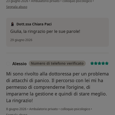
23 giugno 2026
•
Ambulatorio privato
•
colloquio psicologico
•
secondo l'opinione dell'utente Giulia
Segnala abuso
Dott.ssa Chiara Paci
Giulia, la ringrazio per le sue parole!
29 giugno 2026
Alessio
Numero di telefono verificato
A
Mi sono rivolto alla dottoressa per un problema
di attacchi di panico. Il percorso con lei mi ha
permesso di comprenderne l’origine, di
impararne la gestione e quindi di stare meglio.
La ringrazio!
8 giugno 2026
•
Ambulatorio privato
•
colloquio psicologico
•
secondo l'opinione dell'utente Alessio
Segnala abuso