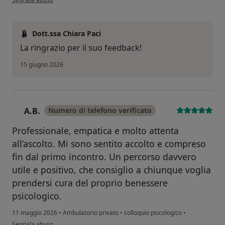
Dott.ssa Chiara Paci
La ringrazio per il suo feedback!
15 giugno 2026
A.B.
Numero di telefono verificato
A
Professionale, empatica e molto attenta
all’ascolto. Mi sono sentito accolto e compreso
fin dal primo incontro. Un percorso davvero
utile e positivo, che consiglio a chiunque voglia
prendersi cura del proprio benessere
psicologico.
11 maggio 2026
•
Ambulatorio privato
•
colloquio psicologico
•
secondo l'opinione dell'utente A.B.
Segnala abuso