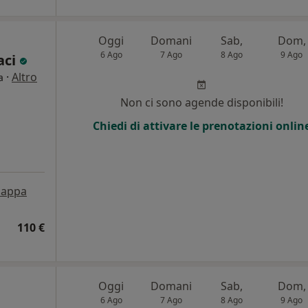
Oggi
Domani
Sab,
Dom,
6 Ago
7 Ago
8 Ago
9 Ago
aci
·
Altro
a
Non ci sono agende disponibili!
Chiedi di attivare le prenotazioni onlin
appa
110 €
Oggi
Domani
Sab,
Dom,
6 Ago
7 Ago
8 Ago
9 Ago