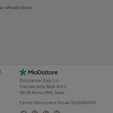
 San Miniato Basso
 Dottori più ricercati
Contatti
MioDottore - Homepage
i
Docplanner Italy S.r.l.
Piazzale delle Belle Arti 2
00196 Roma (RM), Italia
Partita IVA e codice Fiscale 09244850963
Facebook
si apre in una nuova scheda
Twitter
si apre in una nuova scheda
Linkedin
si apre in una nuova scheda
Spotify
si apre in una nuova sched