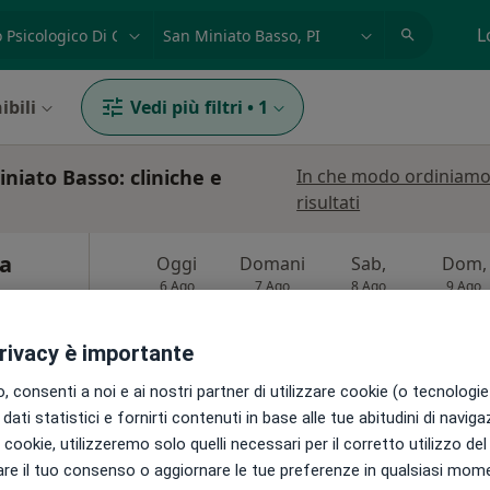
azione, medico, struttura
es: Roma
L
ibili
Vedi più filtri
•
1
iniato Basso: cliniche e
In che modo ordiniamo
risultati
ca
Oggi
Domani
Sab,
Dom,
6 Ago
7 Ago
8 Ago
9 Ago
·
Altro
privacy è importante
Non ci sono agende disponibili!
 consenti a noi e ai nostri partner di utilizzare cookie (o tecnologie 
Chiedi di attivare le prenotazioni onlin
dati statistici e fornirti contenuti in base alle tue abitudini di navig
i i cookie, utilizzeremo solo quelli necessari per il corretto utilizzo de
re il tuo consenso o aggiornare le tue preferenze in qualsiasi mom