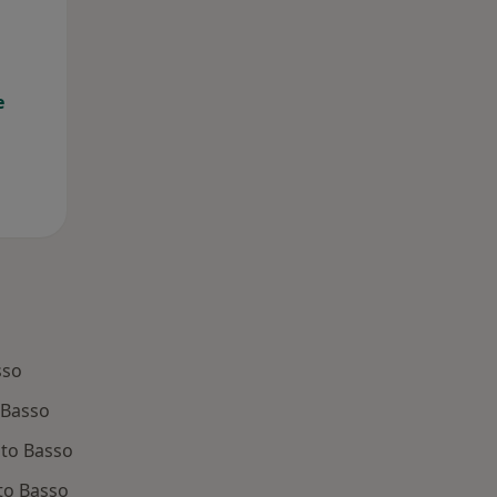
e
sso
 Basso
iato Basso
to Basso