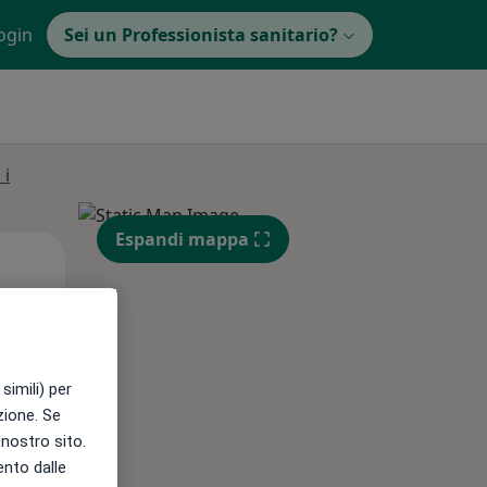
ogin
Sei un Professionista sanitario?
 i
Espandi mappa
Lun,
Mar,
Mer,
10 Ago
11 Ago
12 Ago
simili) per
e
azione. Se
l nostro sito.
ento dalle