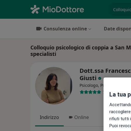
es. prest
Consulenza online
Date dispon
Colloquio psicologico di coppia a San M
specialisti
Dott.ssa Frances
Giusti
Psicologo, Psicoterapeuta
7 recensioni
La tua 
Accettando,
raccogliere 
Indirizzo
Online
rifiuti tutt
Puoi revoca