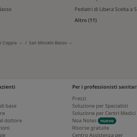
Basso
Pediatri di Libera Scelta a
Altro (11)
ati a San Miniato Basso
Altro nella categoria:
Di Coppia
San Miniato Basso
Cambia città
Cambia città
azienti
Per i professionisti sanitar
i
Prezzi
di base
Soluzione per Specialisti
ure
Soluzione per Centri Medici
al dottore
Noa Notes
nuovo
zioni
Risorse gratuite
gie
Centro Assistenza per