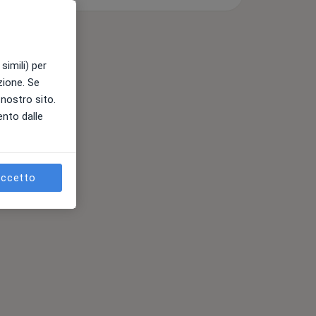
simili) per
azione. Se
l nostro sito.
ento dalle
ccetto