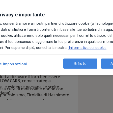
privacy è importante
 consenti a noi e ai nostri partner di utilizzare cookie (o tecnologie 
dati statistici e fornirti contenuti in base alle tue abitudini di navig
ore la salute dei suoi pazienti come
i i cookie, utilizzeremo solo quelli necessari per il corretto utilizzo de
re il tuo consenso o aggiornare le tue preferenze in qualsiasi mom
i. Per saperne di più, consulta la nostra
Informativa sui cookie
d hoc sul paziente dopo un' accurata
ni alimentari andando a correggere le
Rifiuto
A
le impostazioni
nessere fisico e mentale.
specifici protocolli nutrizionali.
normopeso che sentono la necessità
uti a ritrovare il loro benessere.
ta LOW CARB, come strategia
elle esigenze personali e scelte
esa cura di moltissime donne con
riana).
 Ipotiroidismo, Tiroidite di Hashimoto.
nel delicato momento della
secondo il modello mediterraneo.