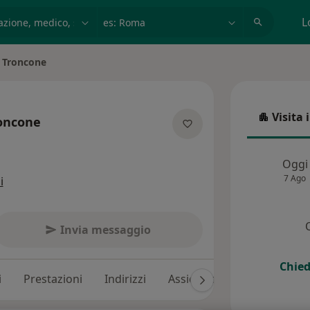
azione, medico, struttura
es: Roma
L
a Troncone
Visita 
roncone
Visita in
 specializzazioni
Oggi
7 Ago
i
Invia messaggio
Chied
i
Prestazioni
Indirizzi
Assicurazioni
Recension