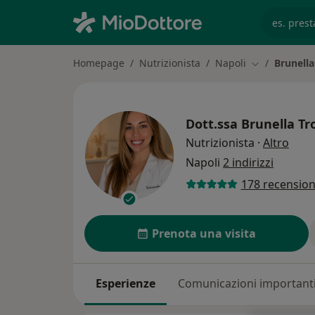
es. prest
Homepage
Nutrizionista
Napoli
Brunell
Cambia città
Dott.ssa
Brunella T
sulle
Nutrizionista
·
Altro
Napoli
2 indirizzi
178 recension
Prenota una visita
Esperienze
Comunicazioni important