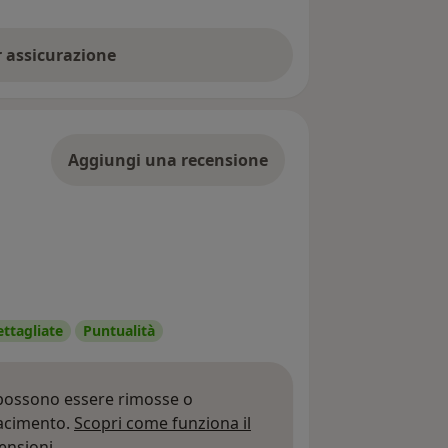
er assicurazione
Aggiungi una recensione
ettagliate
Puntualità
 possono essere rimosse o
iacimento.
Scopri come funziona il
Per saperne di più sulle opinioni
ensioni.