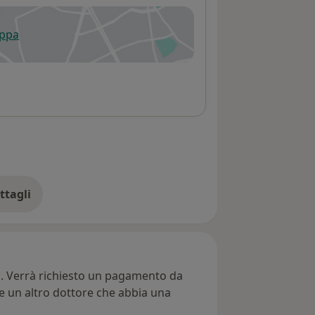
appa
 apre in una nuova scheda
ttagli
ll'indirizzo
ti. Verrà richiesto un pagamento da
re un altro dottore che abbia una