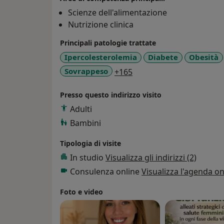
Seguo casi di Lipedema con l'obiettivo di far
I miei percorsi sono efficaci e mirati alla s
con il loro corpo, offrendo supporto non 
Scienze dell'alimentazione
diete drastiche, restrittive e deleterie per l
di accogliere con empatia chi vive questa c
Nutrizione clinica
Il mio approccio nei confronti della nutrizio
Principali patologie trattate
che continuano nonostante la mia formazi
Ipercolesterolemia
Diabete
Obesità
Benessere, equilibrio e ascolto sono al c
a11y_sr_more_diseases
Sovrappeso
+165
Presso questo indirizzo visito
Adulti
Bambini
Tipologia di visite
In studio
Visualizza gli indirizzi (2)
Consulenza online
Visualizza l'agenda on
Foto e video