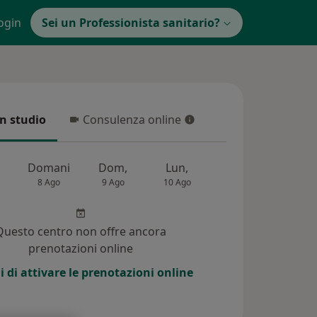
ogin
Sei un Professionista sanitario?
in studio
Consulenza online
 studio
Consulenza online
Domani
Dom,
Lun,
Mar,
Mer,
8 Ago
9 Ago
10 Ago
11 Ago
12 Ag
Questo centro non offre ancora
prenotazioni online
i di attivare le prenotazioni online
i (178)
Risposte ai pazienti (231)