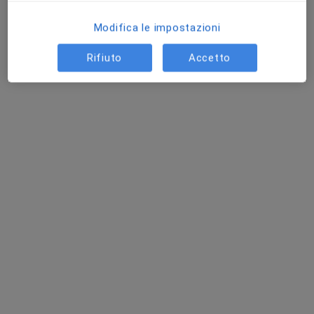
Studio presso FARMACIA VERDE
Analisi bioimpedenziometrica
40 €
Modifica le impostazioni
Questo dottore non ha ancora attivato le prenotazioni online presso questo indirizzo.
Rifiuto
Accetto
Chiedi di attivare le prenotazioni online
Pagamenti online
Dott.ssa Maddalena Liardo
·
Altro
Nutrizionista
62 recensioni