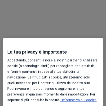
Mostra profilo
La tua privacy è importante
Accettando, consenti a noi e ai nostri partner di utilizzare
Dott.ssa Sara Palomba
cookie (o tecnologie simili) per raccogliere dati statistici
·
Altro
Nutrizionista
e fornirti contenuti in base alle tue abitudini di
69 recensioni
navigazione. Se rifiuti tutti i cookie, utilizzeremo solo
quelli necessari per il corretto utilizzo del nostro sito.
Indirizzo
Online
Puoi revocare il tuo consenso o aggiornare le tue
preferenze in qualsiasi momento dalle impostazioni. Per
saperne di più, consulta la nostra
Informativa sui cookie
Via Lava, 1, Sant'Antimo
•
Mappa