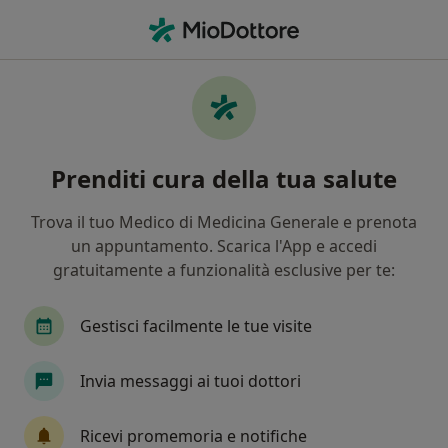
Men
Nutrizionista • Giugliano in Campania, NA
Filters
Assicurazione
Mappa
Nutrizionisti a Giugliano in Campania.
Prenditi cura della tua salute
Prenota online la tua visita
In che modo ordiniamo i risultati
Trova il tuo Medico di Medicina Generale e prenota
un appuntamento. Scarica l'App e accedi
gratuitamente a funzionalità esclusive per te:
Gestisci facilmente le tue visite
Invia messaggi ai tuoi dottori
Dott. Fabrizio Sorvillo
Ricevi promemoria e notifiche
Nutrizionista, Dietologo, Dietista