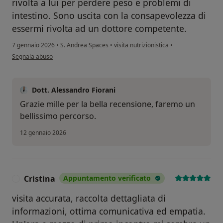
rivolta a lui per perdere peso e problemi di
intestino. Sono uscita con la consapevolezza di
essermi rivolta ad un dottore competente.
7 gennaio 2026
•
S. Andrea Spaces
•
visita nutrizionistica
•
secondo l'opinione dell'utente DC
Segnala abuso
Dott. Alessandro Fiorani
Grazie mille per la bella recensione, faremo un
bellissimo percorso.
12 gennaio 2026
Cristina
Appuntamento verificato
C
visita accurata, raccolta dettagliata di
informazioni, ottima comunicativa ed empatia.