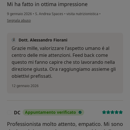
Mi ha fatto in ottima impressione
9 gennaio 2026
•
S. Andrea Spaces
•
visita nutrizionistica
•
secondo l'opinione dell'utente DV
Segnala abuso
Dott. Alessandro Fiorani
Grazie mille, valorizzare l'aspetto umano é al
centro delle mie attenzioni. Feed back come
questo mi fanno capire che sto lavorando nella
direzione giusta. Ora raggiungiamo assieme gli
obiettivi prefissati.
12 gennaio 2026
DC
Appuntamento verificato
D
Professionista molto attento, empatico. Mi sono