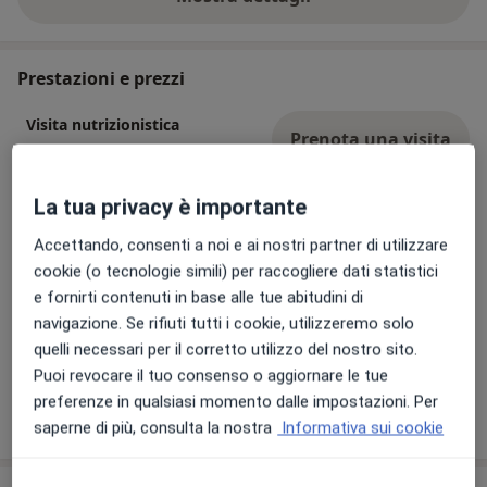
sull'esperienza
propri risultati. Se cerchi un professionista
competente, concreto e sempre al tuo fianco, sono qui
per aiutarti a trasformare il tuo stile di vita. Contattami
Prestazioni e prezzi
per scoprire come unire nutrizione e allenamento per
Visita nutrizionistica
ottenere risultati concreti e duraturi.
Prenota una visita
120 €
Dettagli
La tua privacy è importante
Controllo nutrizionale
Prenota una visita
80 €
Dettagli
Accettando, consenti a noi e ai nostri partner di utilizzare
cookie (o tecnologie simili) per raccogliere dati statistici
e fornirti contenuti in base alle tue abitudini di
Analisi della composizione corporea
navigazione. Se rifiuti tutti i cookie, utilizzeremo solo
Dettagli
quelli necessari per il corretto utilizzo del nostro sito.
Puoi revocare il tuo consenso o aggiornare le tue
preferenze in qualsiasi momento dalle impostazioni. Per
Come funzionano i prezzi?
saperne di più, consulta la nostra
Informativa sui cookie