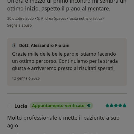
Un'ora e mezzo di primo incontro mi sembra un
ottimo inizio, aspetto il piano alimentare.
30 ottobre 2025
•
S. Andrea Spaces
•
visita nutrizionistica
•
secondo l'opinione dell'utente Cristina
Segnala abuso
Dott. Alessandro Fiorani
Grazie mille delle belle parole, stiamo facendo
un ottimo percorso. Continuiamo per la strada
giusta e arriveremo presto ai risultati sperati.
12 gennaio 2026
Lucia
Appuntamento verificato
L
Molto professionale e mette il paziente a suo
agio