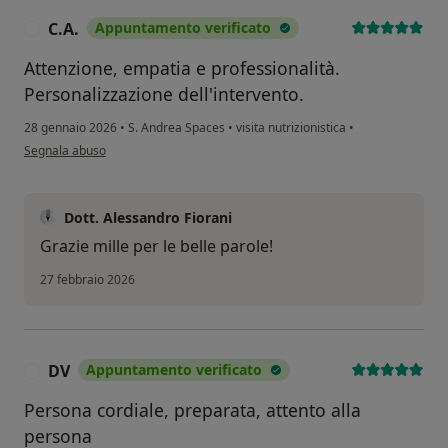
C.A.
Appuntamento verificato
C
Attenzione, empatia e professionalità.
Personalizzazione dell'intervento.
28 gennaio 2026
•
S. Andrea Spaces
•
visita nutrizionistica
•
secondo l'opinione dell'utente C.A.
Segnala abuso
Dott. Alessandro Fiorani
Grazie mille per le belle parole!
27 febbraio 2026
DV
Appuntamento verificato
D
Persona cordiale, preparata, attento alla
persona