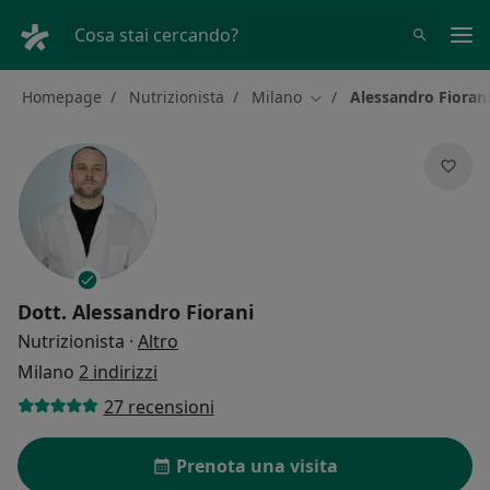
Men
Cosa stai cercando?
Homepage
Nutrizionista
Milano
Alessandro Fioran
Cambia città
Dott.
Alessandro Fiorani
sulle specializzazioni
Nutrizionista
·
Altro
Milano
2 indirizzi
27 recensioni
Prenota una visita