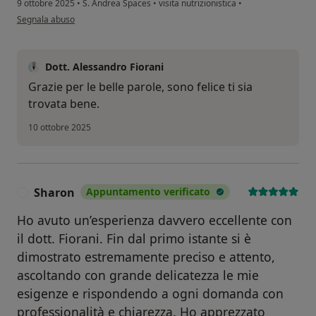
9 ottobre 2025
•
S. Andrea Spaces
•
visita nutrizionistica
•
secondo l'opinione dell'utente Lucia
Segnala abuso
Dott. Alessandro Fiorani
Grazie per le belle parole, sono felice ti sia
trovata bene.
10 ottobre 2025
Sharon
Appuntamento verificato
S
Ho avuto un’esperienza davvero eccellente con
il dott. Fiorani. Fin dal primo istante si è
dimostrato estremamente preciso e attento,
ascoltando con grande delicatezza le mie
esigenze e rispondendo a ogni domanda con
professionalità e chiarezza. Ho apprezzato