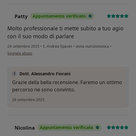
Patty
Appuntamento verificato
P
Molto professionale ti mette subito a tuo agio
con il suo modo di parlare
24 settembre 2025
•
S. Andrea Spaces
•
visita nutrizionistica
•
secondo l'opinione dell'utente Patty
Segnala abuso
Dott. Alessandro Fiorani
Grazie della bella recensione. Faremo un ottimo
percorso ne sono convinto.
26 settembre 2025
Nicolina
Appuntamento verificato
N