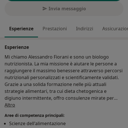
Invia messaggio
Esperienze
Prestazioni
Indirizzi
Assicurazio
Esperienze
Mi chiamo Alessandro Fiorani e sono un biologo
nutrizionista. La mia missione è aiutare le persone a
raggiungere il massimo benessere attraverso percorsi
nutrizionali personalizzati e scientificamente validati.
Grazie a una solida formazione nelle più attuali
strategie alimentari, tra cui dieta chetogenica e
digiuno intermittente, offro consulenze mirate per
Su di me
ottimizzare il metabolismo, raggiungere il peso ideale
Altro
e migliorare la qualità della vita. Mi occupo anche di
Aree di competenza principali:
nutrizione clinica, fornendo piani alimentari specifici
Scienze dell'alimentazione
per gestire diabete, gastrite, reflusso gastroesofageo,