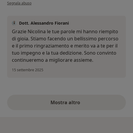
secondo l'opinione dell'utente Nicolina
Segnala abuso
Dott. Alessandro Fiorani
Grazie Nicolina le tue parole mi hanno riempito
di gioia. Stiamo facendo un bellissimo percorso
e il primo ringraziamento e merito va a te per il
tuo impegno e la tua dedizione. Sono convinto
continueremo a migliorare assieme.
15 settembre 2025
Mostra altro
opinioni di cui sopra