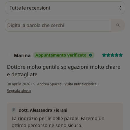
Cerca nelle recensioni
Marina
Appuntamento verificato
M
Dottore molto gentile spiegazioni molto chiare
e dettagliate
30 aprile 2026
•
S. Andrea Spaces
•
visita nutrizionistica
•
secondo l'opinione dell'utente Marina
Segnala abuso
Dott. Alessandro Fiorani
La ringrazio per le belle parole. Faremo un
ottimo percorso ne sono sicuro.