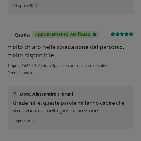
30 aprile 2026
Giada
Appuntamento verificato
G
molto chiaro nella spiegazione del percorso,
molto disponibile
1 aprile 2026
•
S. Andrea Spaces
•
controllo nutrizionale
•
secondo l'opinione dell'utente Giada
Segnala abuso
Dott. Alessandro Fiorani
Grazie mille, queste parole mi fanno capire che
sto lavorando nella giusta direzione
3 aprile 2026