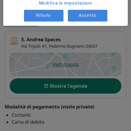
Indirizzi (2)
Modifica le impostazioni
Rifiuto
Accetto
Indirizzo 1
Indirizzo 2
S. Andrea Spaces
Via Tripoli 47,
Paderno Dugnano
20037
Vedi mappa
si apre in una nuova scheda
Disponibilità
Mostra l'agenda
Modalità di pagamento (visite private)
Contanti
Carta di debito