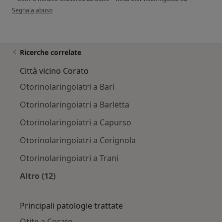
secondo l'opinione dell'utente Paziente
Segnala abuso
Ricerche correlate
Città vicino Corato
Otorinolaringoiatri a Bari
Otorinolaringoiatri a Barletta
Otorinolaringoiatri a Capurso
Otorinolaringoiatri a Cerignola
Otorinolaringoiatri a Trani
Altro (12)
Altro nella categoria: Città vicino Corato
Principali patologie trattate
Otite a Corato