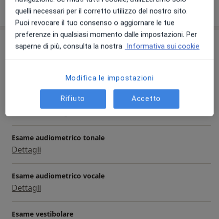
Mostra dettagli
sull'esperienza
quelli necessari per il corretto utilizzo del nostro sito.
Puoi revocare il tuo consenso o aggiornare le tue
preferenze in qualsiasi momento dalle impostazioni. Per
Prestazioni e prezzi
saperne di più, consulta la nostra
Informativa sui cookie
Prima visita otorinolaringoiatrica
Da 80 €
Dettagli
Modifica le impostazioni
Rifiuto
Accetto
Visita otorinolaringoiatrica
Da 70 €
Dettagli
Esame audiometrico tonale
Dettagli
Esame audiometrico vocale
Dettagli
Esame vestibolare