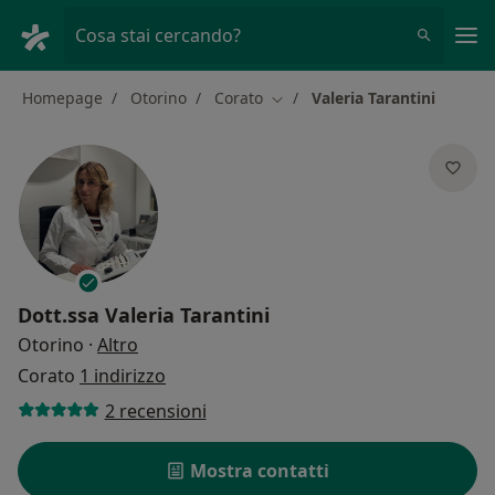
Men
Cosa stai cercando?
Homepage
Otorino
Corato
Valeria Tarantini
Cambia città
Dott.ssa
Valeria Tarantini
sulle specializzazioni
Otorino
·
Altro
Corato
1 indirizzo
2 recensioni
Mostra contatti