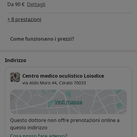
Da 90 €
Dettagli
+ 8 prestazioni
Come funzionano i prezzi?
Indirizzo
Centro medico oculistico Loiodice
via Aldo Moro 44,
Corato
70033
Vedi mappa
si apre in una nuova scheda
Disponibilità
Questo dottore non offre prenotazioni online a
questo indirizzo
Cosa posso fare adesso?