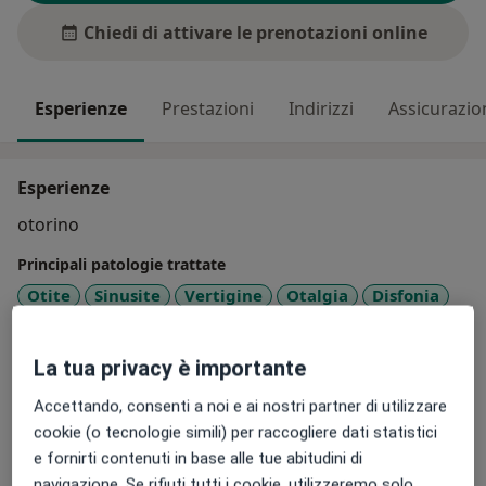
Chiedi di attivare le prenotazioni online
Esperienze
Prestazioni
Indirizzi
Assicurazio
Esperienze
otorino
Principali patologie trattate
Otite
Sinusite
Vertigine
Otalgia
Disfonia
a11y_sr_more_diseases
+5
La tua privacy è importante
Presso questo indirizzo visito
Adulti
Accettando, consenti a noi e ai nostri partner di utilizzare
cookie (o tecnologie simili) per raccogliere dati statistici
Bambini a partire da 4 anni
e fornirti contenuti in base alle tue abitudini di
navigazione. Se rifiuti tutti i cookie, utilizzeremo solo