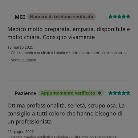
MGI
Numero di telefono verificato
M
Medico molto preparata, empatia, disponibile e
molto chiara. Consiglio vivamente
18 marzo 2025
•
Centro medico oculistico Loiodice
•
prima visita otorinolaringoiatrica
secondo l'opinione dell'utente MGI
•
Segnala abuso
Paziente
Appuntamento verificato
P
Ottima professionalità, serietà, scrupolosa. La
consiglio a tutti coloro che hanno bisogno di
un professionista
23 giugno 2022
•
Centro medico oculistico Loiodice
•
visita otorinolaringoiatrica
•