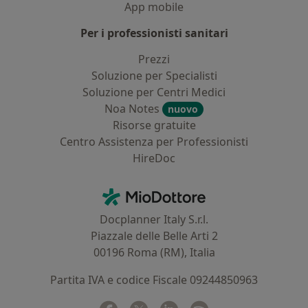
App mobile
Per i professionisti sanitari
Prezzi
Soluzione per Specialisti
Soluzione per Centri Medici
Noa Notes
nuovo
Risorse gratuite
Centro Assistenza per Professionisti
HireDoc
Contatti
MioDottore - Homepage
Docplanner Italy S.r.l.
Piazzale delle Belle Arti 2
00196 Roma (RM), Italia
Partita IVA e codice Fiscale 09244850963
Facebook
si apre in una nuova scheda
Twitter
si apre in una nuova scheda
Linkedin
si apre in una nuova sc
Spotify
si apre in una nuo