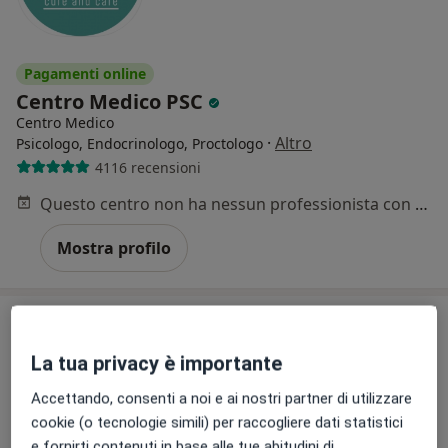
Pagamenti online
Centro Medico PSC
Centro Medico
·
Altro
Psicologo, Endocrinologo, Proctologo
4116 recensioni
Questo centro non ha nessun professionista con date disponibili
Mostra profilo
La tua privacy è importante
Accettando, consenti a noi e ai nostri partner di utilizzare
cookie (o tecnologie simili) per raccogliere dati statistici
e fornirti contenuti in base alle tue abitudini di