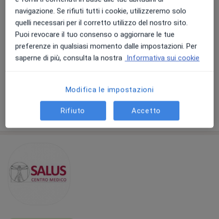
navigazione. Se rifiuti tutti i cookie, utilizzeremo solo
Pagamenti online
quelli necessari per il corretto utilizzo del nostro sito.
Gruppo MediCare / Androteam Medical
Puoi revocare il tuo consenso o aggiornare le tue
Center
preferenze in qualsiasi momento dalle impostazioni. Per
Centro Medico
saperne di più, consulta la nostra
Informativa sui cookie
·
Altro
Psicologo, Endocrinologo, Proctologo
2972 recensioni
Questo centro non ha nessun professionista con date disponibili
Modifica le impostazioni
Mostra profilo
Rifiuto
Accetto