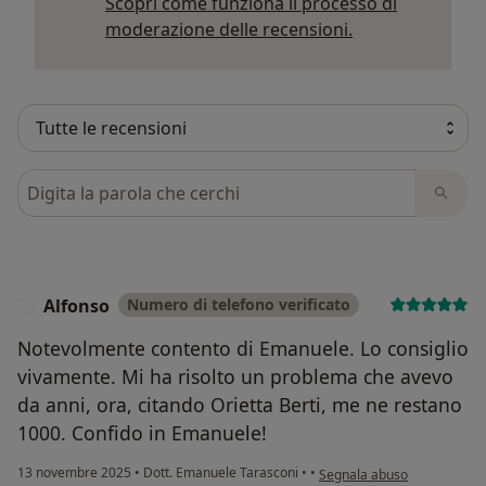
Scopri come funziona il processo di
Per saperne di p
moderazione delle recensioni.
Cerca nelle recensioni
Alfonso
Numero di telefono verificato
A
Notevolmente contento di Emanuele. Lo consiglio
vivamente. Mi ha risolto un problema che avevo
da anni, ora, citando Orietta Berti, me ne restano
1000. Confido in Emanuele!
secondo l'opinione dell'uten
13 novembre 2025
•
Dott. Emanuele Tarasconi
•
•
Segnala abuso