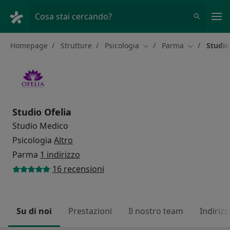
Men
Cosa stai cercando?
Homepage
Strutture
Psicologia
Parma
Studio
Cambia città
Cambia città
Studio Ofelia
Studio Medico
Psicologia
Altro
Parma
1 indirizzo
16 recensioni
Su di noi
Prestazioni
Il nostro team
Indirizz