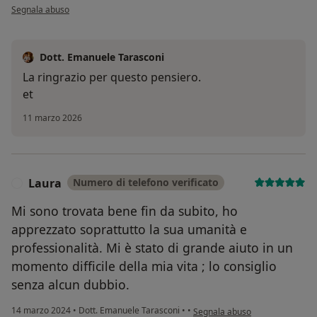
secondo l'opinione dell'utente Giovanni.M
Segnala abuso
Dott. Emanuele Tarasconi
La ringrazio per questo pensiero.
et
11 marzo 2026
Laura
Numero di telefono verificato
L
Mi sono trovata bene fin da subito, ho
apprezzato soprattutto la sua umanità e
professionalità. Mi è stato di grande aiuto in un
momento difficile della mia vita ; lo consiglio
senza alcun dubbio.
secondo l'opinione dell'utente 
14 marzo 2024
•
Dott. Emanuele Tarasconi
•
•
Segnala abuso