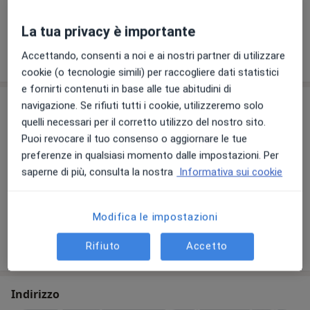
+ 2 prestazioni
Contattateci oggi stesso per prenotare un primo
La tua privacy è importante
colloquio e iniziare il vostro viaggio verso il benessere
psicologico.
Accettando, consenti a noi e ai nostri partner di utilizzare
Come funzionano i prezzi?
cookie (o tecnologie simili) per raccogliere dati statistici
Saremo qui per voi, ad ogni passo del cammino.
e fornirti contenuti in base alle tue abitudini di
Il nostro team
navigazione. Se rifiuti tutti i cookie, utilizzeremo solo
quelli necessari per il corretto utilizzo del nostro sito.
Puoi revocare il tuo consenso o aggiornare le tue
Psicologo
preferenze in qualsiasi momento dalle impostazioni. Per
saperne di più, consulta la nostra
Informativa sui cookie
Dott.ssa Valeria Riggi
Modifica le impostazioni
Psicologa, Psicologa clinica
26 recensioni
Rifiuto
Accetto
Indirizzo