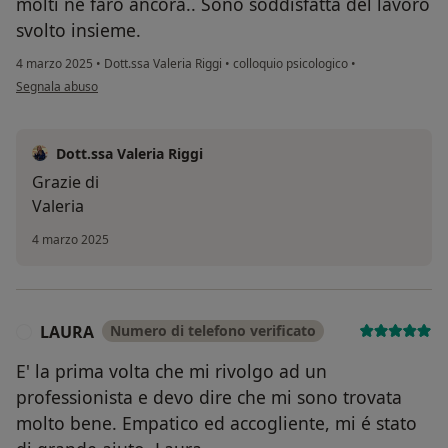
molti ne farò ancora.. Sono soddisfatta del lavoro
svolto insieme.
4 marzo 2025
•
Dott.ssa Valeria Riggi
•
colloquio psicologico
•
secondo l'opinione dell'utente Annalisa
Segnala abuso
Dott.ssa Valeria Riggi
Grazie di
Valeria
4 marzo 2025
LAURA
Numero di telefono verificato
L
E' la prima volta che mi rivolgo ad un
professionista e devo dire che mi sono trovata
molto bene. Empatico ed accogliente, mi é stato