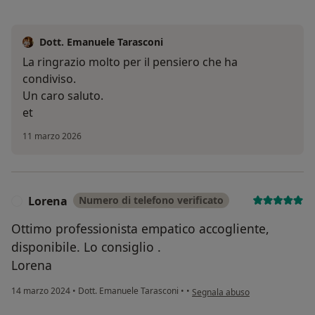
Dott. Emanuele Tarasconi
La ringrazio molto per il pensiero che ha
condiviso.
Un caro saluto.
et
11 marzo 2026
Lorena
Numero di telefono verificato
L
Ottimo professionista empatico accogliente,
disponibile. Lo consiglio .
Lorena
secondo l'opinione dell'utente 
14 marzo 2024
•
Dott. Emanuele Tarasconi
•
•
Segnala abuso