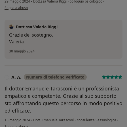
29 maggio 2024
•
Dott.ssa Valeria Riggi
•
colloquio psicologico
•
secondo l'opinione dell'utente E. C.
Segnala abuso
Dott.ssa Valeria Riggi
Grazie del sostegno.
Valeria
30 maggio 2024
A. A.
Numero di telefono verificato
A
Il dottor Emanuele Tarasconi è un professionista
empatico e competente. Grazie al suo supporto
sto affrontando questo percorso in modo positivo
ed efficace.
13 maggio 2024
•
Dott. Emanuele Tarasconi
•
consulenza Sessuologica
•
secondo l'opinione dell'utente A. A.
Segnala abuso