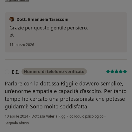
Dott. Emanuele Tarasconi
Grazie per questo gentile pensiero.
et
11 marzo 2026
E.I.
Numero di telefono verificato
E
Parlare con la dott.ssa Riggi è davvero semplice,
un’enorme empatia e capacità d’ascolto. Per tanto
tempo ho cercato una professionista che potesse
guidarmi! Sono molto soddisfatta
10 aprile 2024
•
Dott.ssa Valeria Riggi
•
colloquio psicologico
•
secondo l'opinione dell'utente E.I.
Segnala abuso