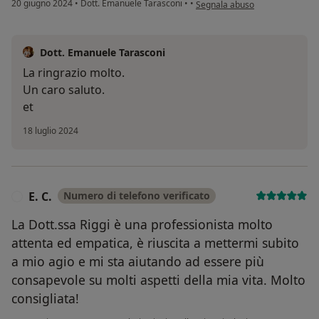
secondo l'opinione dell'utent
20 giugno 2024
•
Dott. Emanuele Tarasconi
•
•
Segnala abuso
Dott. Emanuele Tarasconi
La ringrazio molto.
Un caro saluto.
et
18 luglio 2024
E. C.
Numero di telefono verificato
E
La Dott.ssa Riggi è una professionista molto
attenta ed empatica, è riuscita a mettermi subito
a mio agio e mi sta aiutando ad essere più
consapevole su molti aspetti della mia vita. Molto
consigliata!