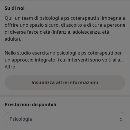
Su di noi
Qui, un team di psicologi e psicoterapeuti si impegna a
offrire uno spazio sicuro, di ascolto e di cura a persone
di diverse fasce d’età (infanzia, adolescenza, età
adulta).
Nello studio esercitano psicologi e psicoterapeuti per
un approccio integrato, i cui interventi sono volti alla
Chi siamo
cura delle forme contemporanee della sofferenza, al
Altro
rafforzamento e sviluppo delle risorse interne della
persona e al raggiungimento del benessere
Visualizza altre informazioni
psicologico.
Sappiamo che affrontare le sfide della vita può essere
Prestazioni disponibili
difficile e che ognuno di noi può trovarsi in momenti di
fragilità. Il nostro obiettivo è fornire un servizio di
Psicologia
psicoterapia e sostegno psicologico personalizzato,
individuando le risorse interne di ogni individuo e