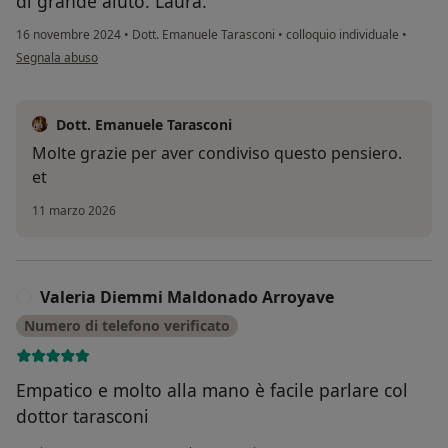
di grande aiuto. Laura.
16 novembre 2024
•
Dott. Emanuele Tarasconi
•
colloquio individuale
•
secondo l'opinione dell'utente LAURA
Segnala abuso
Dott. Emanuele Tarasconi
Molte grazie per aver condiviso questo pensiero.
et
11 marzo 2026
Valeria Diemmi Maldonado Arroyave
V
Numero di telefono verificato
Empatico e molto alla mano è facile parlare col
dottor tarasconi