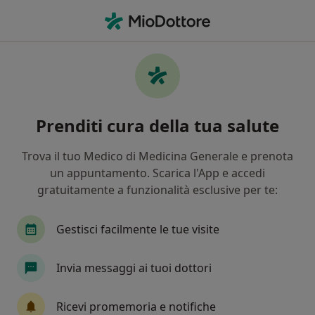
Men
Psichiatria • Napoli, NA
Filters
• 1
Assicurazione
Map
Centri specialistici di psichiatria a Napoli
Prenditi cura della tua salute
In che modo ordiniamo i risultati
Trova il tuo Medico di Medicina Generale e prenota
un appuntamento. Scarica l'App e accedi
gratuitamente a funzionalità esclusive per te:
Gestisci facilmente le tue visite
Invia messaggi ai tuoi dottori
Kehre Centro di Medicina e Psicoterapia
Fenomenologica
Ricevi promemoria e notifiche
Centro Medico