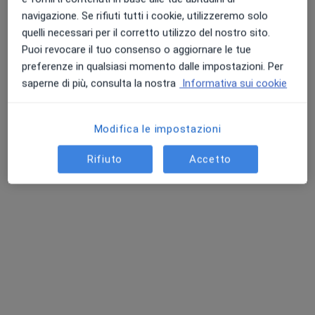
·
Altro
Psichiatra, Endocrinologo, Proctologo
navigazione. Se rifiuti tutti i cookie, utilizzeremo solo
4113 recensioni
quelli necessari per il corretto utilizzo del nostro sito.
Questo centro non ha nessun professionista con date disponibili
Puoi revocare il tuo consenso o aggiornare le tue
preferenze in qualsiasi momento dalle impostazioni. Per
Mostra profilo
saperne di più, consulta la nostra
Informativa sui cookie
Modifica le impostazioni
Rifiuto
Accetto
Pagamenti online
Centro Medico PROXIMA
Poliambulatorio
·
Altro
Psichiatra, Endocrinologo, Logopedista
1241 recensioni