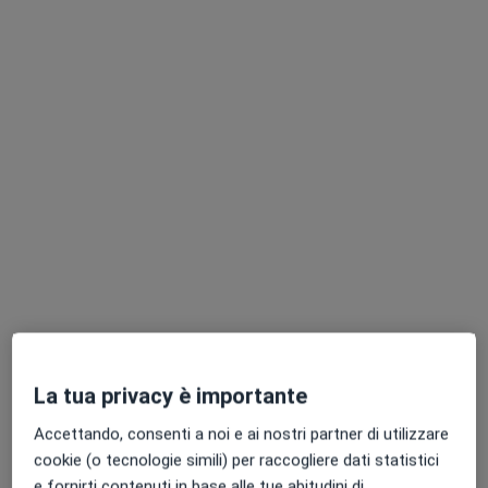
Centro Medico PSC
Centro Medico
·
Altro
Psichiatra, Endocrinologo, Proctologo
4118 recensioni
Questo centro non ha nessun professionista con date disponibili
Mostra profilo
La tua privacy è importante
Pagamenti online
Accettando, consenti a noi e ai nostri partner di utilizzare
Centro Medico Salus - Nogara
cookie (o tecnologie simili) per raccogliere dati statistici
Poliambulatorio
e fornirti contenuti in base alle tue abitudini di