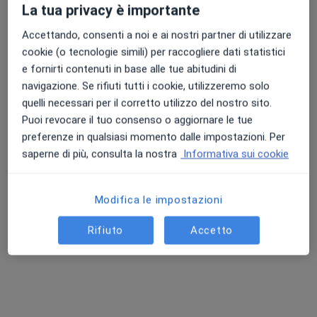
Questo dottore non ha ancora attivato le prenotazioni online presso questo indirizzo.
La tua privacy è importante
Accettando, consenti a noi e ai nostri partner di utilizzare
Chiedi di attivare le prenotazioni online
cookie (o tecnologie simili) per raccogliere dati statistici
e fornirti contenuti in base alle tue abitudini di
navigazione. Se rifiuti tutti i cookie, utilizzeremo solo
quelli necessari per il corretto utilizzo del nostro sito.
Puoi revocare il tuo consenso o aggiornare le tue
preferenze in qualsiasi momento dalle impostazioni. Per
saperne di più, consulta la nostra
Informativa sui cookie
Modifica le impostazioni
Pagamenti online
Dott.ssa Sara Vassileva
Rifiuto
Accetto
·
Altro
Psicologa, Psicoterapeuta, Sessuologa
41 recensioni
Indirizzo 1
Indirizzo 2
Online