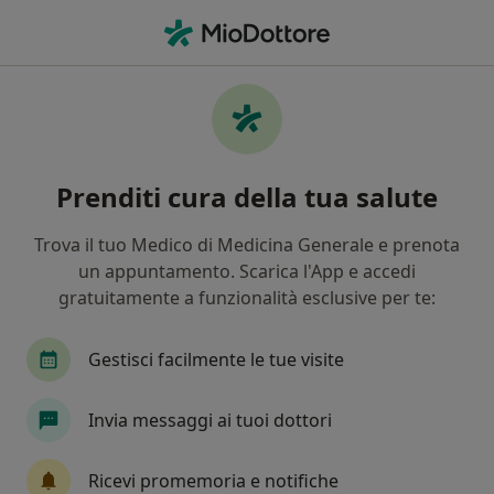
Men
Superamento Di Eventi Traumatici • Genova, GE
Filters
• 1
Assicurazione
Map
Superamento di eventi traumatici a
Prenditi cura della tua salute
Genova: cliniche e specialisti
In che modo ordiniamo i risultati
Trova il tuo Medico di Medicina Generale e prenota
un appuntamento. Scarica l'App e accedi
gratuitamente a funzionalità esclusive per te:
Che specializzazione stai cercando?
Psicologo
Psicoterapeuta
Psicologo clinic
Gestisci facilmente le tue visite
Invia messaggi ai tuoi dottori
Ricevi promemoria e notifiche