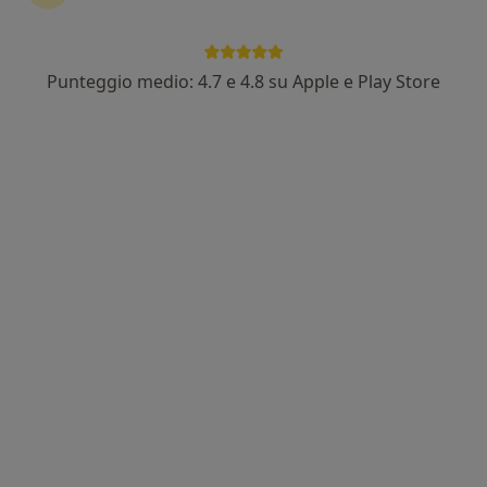
Punteggio medio: 4.7 e 4.8 su Apple e Play Store
Nuovo profilo su MioDottore
Dott. Gabriele Lenti
·
Altro
Psicologo, Psicologo clinico
6 recensioni
Via XX Settembre, 21, Genova
•
Mappa
Studio Medico
Superamento di eventi traumatici
Prezzo non disponibile
Questo dottore non ha ancora attivato le prenotazioni online presso questo indirizzo.
Chiedi di attivare le prenotazioni online