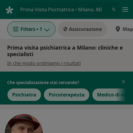
Men
Prima Visita Psichiatrica • Milano, MI
Filters
• 1
Assicurazione
Map
Prima visita psichiatrica a Milano: cliniche e
specialisti
In che modo ordiniamo i risultati
Che specializzazione stai cercando?
Psichiatra
Psicoterapeuta
Medico di medi