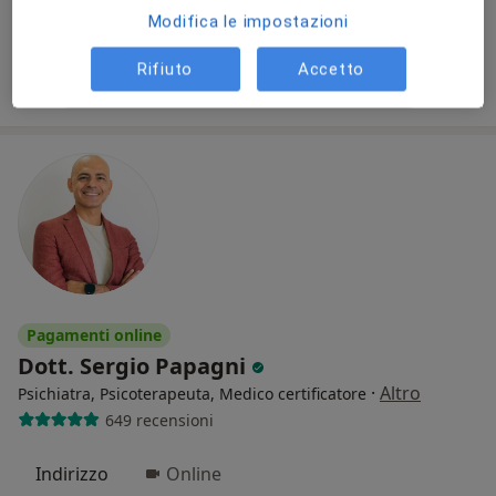
Modifica le impostazioni
Questo dottore non ha ancora attivato le prenotazioni online presso questo indirizzo.
Rifiuto
Accetto
Chiedi di attivare le prenotazioni online
Pagamenti online
Dott. Sergio Papagni
·
Altro
Psichiatra, Psicoterapeuta, Medico certificatore
649 recensioni
Indirizzo
Online