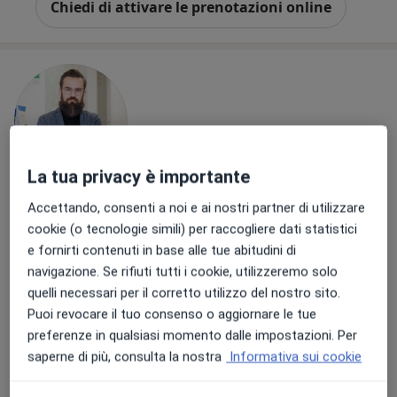
Chiedi di attivare le prenotazioni online
La tua privacy è importante
Dott. Michele Cucchi
Accettando, consenti a noi e ai nostri partner di utilizzare
cookie (o tecnologie simili) per raccogliere dati statistici
·
Altro
Psichiatra, Psicoterapeuta
e fornirti contenuti in base alle tue abitudini di
15 recensioni
navigazione. Se rifiuti tutti i cookie, utilizzeremo solo
quelli necessari per il corretto utilizzo del nostro sito.
Indirizzo
Online
Puoi revocare il tuo consenso o aggiornare le tue
preferenze in qualsiasi momento dalle impostazioni. Per
Via Alessandro Volta 13, Milano
•
Mappa
saperne di più, consulta la nostra
Informativa sui cookie
Studio privato associato Dott. Cucchi
Prima visita psichiatrica
150 €