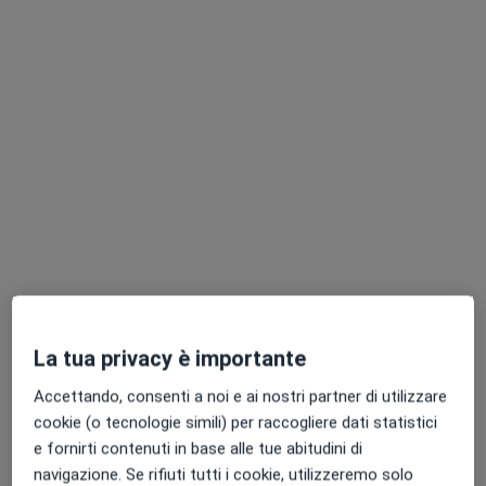
Dott. Roberto Bosello Beccegato
·
Altro
Osteopata, Infermiere
20 recensioni
Indirizzo 1
Indirizzo 2
Cinisello Balsamo
•
Mappa
La tua privacy è importante
Visite a Domicilio - Cinisello
Accettando, consenti a noi e ai nostri partner di utilizzare
Lavaggio auricolare
da 40 €
cookie (o tecnologie simili) per raccogliere dati statistici
Questo dottore non ha ancora attivato le prenotazioni online presso questo indirizzo.
e fornirti contenuti in base alle tue abitudini di
navigazione. Se rifiuti tutti i cookie, utilizzeremo solo