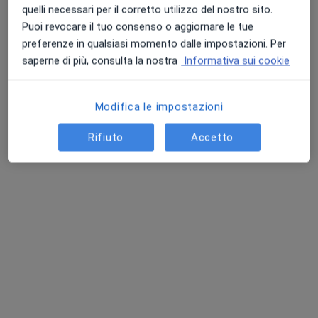
Chiedi di attivare le prenotazioni online
quelli necessari per il corretto utilizzo del nostro sito.
Puoi revocare il tuo consenso o aggiornare le tue
preferenze in qualsiasi momento dalle impostazioni. Per
saperne di più, consulta la nostra
Informativa sui cookie
Modifica le impostazioni
Rifiuto
Accetto
Dott. Francesco Giombi
Otorino
2 recensioni
Viale Zara 113A, Milano
•
Mappa
MedNow Medical Center
Lavaggio auricolare
80 €
Questo dottore non ha ancora attivato le prenotazioni online presso questo indirizzo.
Chiedi di attivare le prenotazioni online