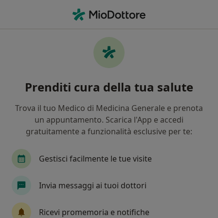
Men
Lavaggio Auricolare • Milano, MI
Filters
• 1
Assicurazione
Map
Lavaggio auricolare a Milano: cliniche e
Prenditi cura della tua salute
specialisti
In che modo ordiniamo i risultati
Trova il tuo Medico di Medicina Generale e prenota
un appuntamento. Scarica l'App e accedi
gratuitamente a funzionalità esclusive per te:
Che specializzazione stai cercando?
Otorino
Tecnico sanitario
Cardiologo
Gestisci facilmente le tue visite
Invia messaggi ai tuoi dottori
Ricevi promemoria e notifiche