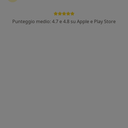
Punteggio medio: 4.7 e 4.8 su Apple e Play Store
Dott. Stefano Brambilla
·
Altro
Otorino, Foniatra, Chirurgo
422 recensioni
Indirizzo 1
Indirizzo 2
Online
Via Pavia 1, Milano
•
Mappa
Studio Medico Dott. Brambilla
Lavaggio auricolare
160 €
Questo dottore non ha ancora attivato le prenotazioni online presso questo indirizzo.
Chiedi di attivare le prenotazioni online