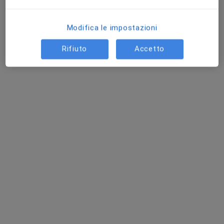
faccette dentali quindi penso per avere un
risultato ottimale almeno 8-12 faccette.
Indicativamente quando andrei a spendere in
Modifica le impostazioni
questo…
Rifiuto
Accetto
Dott. Salvatore Abate
Dentista, Chirurgo generale, Ortodontista
Catania
Prima di tutto è indispensabile visitarla per
capire se è possibile eseguire quanto da lei
ipotizzato , poi si parla di preventivi.
Buongiorno, vorrei sapere quanto costerebbe