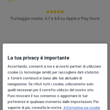
dentali, ma anche di fornire un sorriso perfetto che
aumenta la fiducia in se stessi.
Le faccette sono un'opzione meno invasiva rispetto
Punteggio medio: 4.7 e 4.8 su Apple e Play Store
alle corone o agli apparecchi ortodontici. Sono
anche resistenti alle macchie, il che le rende una
soluzione popolare per i pazienti con denti macchiati
o scoloriti.
La tua privacy è importante
Accettando, consenti a noi e ai nostri partner di utilizzare
Info
Domande e Risposte
cookie (o tecnologie simili) per raccogliere dati statistici
e fornirti contenuti in base alle tue abitudini di
navigazione. Se rifiuti tutti i cookie, utilizzeremo solo
quelli necessari per il corretto utilizzo del nostro sito.
Puoi revocare il tuo consenso o aggiornare le tue
preferenze in qualsiasi momento dalle impostazioni. Per
saperne di più, consulta la nostra
Informativa sui cookie
Salve, vorrei sistemare il mio sorriso con delle