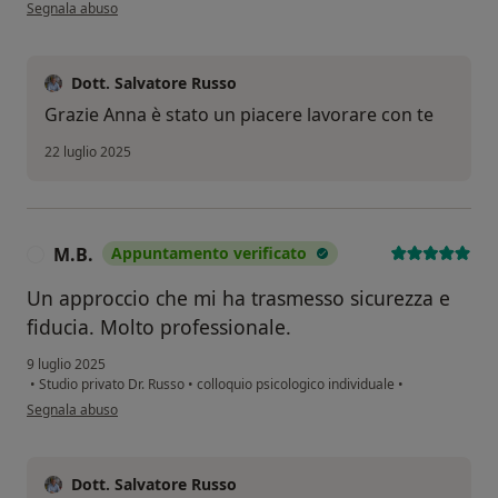
secondo l'opinione dell'utente Anna Ricci
Segnala abuso
Dott. Salvatore Russo
Grazie Anna è stato un piacere lavorare con te
22 luglio 2025
M.B.
Appuntamento verificato
M
Un approccio che mi ha trasmesso sicurezza e
fiducia. Molto professionale.
9 luglio 2025
•
Studio privato Dr. Russo
•
colloquio psicologico individuale
•
secondo l'opinione dell'utente M.B.
Segnala abuso
Dott. Salvatore Russo