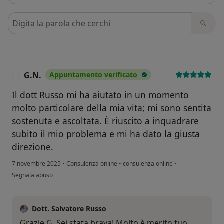
Cerca nelle recensioni
G.N.
Appuntamento verificato
G
Il dott Russo mi ha aiutato in un momento
molto particolare della mia vita; mi sono sentita
sostenuta e ascoltata. È riuscito a inquadrare
subito il mio problema e mi ha dato la giusta
direzione.
7 novembre 2025
•
Consulenza online
•
consulenza online
•
secondo l'opinione dell'utente G.N.
Segnala abuso
Dott. Salvatore Russo
Grazie G. Sei stata brava! Molto è merito tuo.