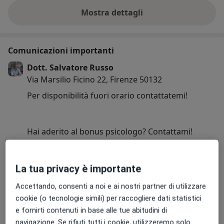
Mostra dettagli
sull'esperienza
Comunicazioni importanti
Dott. Salvatore Russo
Via Marsilio Ficino 22, Firenze 50132
Per disponibilità fuori orario contattatemi!
Hai aderito al bonus psicologo? Contattami!
30/10/2025
La tua privacy è importante
Accettando, consenti a noi e ai nostri partner di utilizzare
cookie (o tecnologie simili) per raccogliere dati statistici
e fornirti contenuti in base alle tue abitudini di
navigazione. Se rifiuti tutti i cookie, utilizzeremo solo