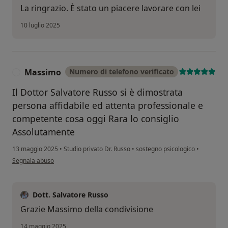
La ringrazio. È stato un piacere lavorare con lei
10 luglio 2025
Massimo
Numero di telefono verificato
M
Il Dottor Salvatore Russo si è dimostrata
persona affidabile ed attenta professionale e
competente cosa oggi Rara lo consiglio
Assolutamente
13 maggio 2025
•
Studio privato Dr. Russo
•
sostegno psicologico
•
secondo l'opinione dell'utente Massimo
Segnala abuso
Dott. Salvatore Russo
Grazie Massimo della condivisione
14 maggio 2025