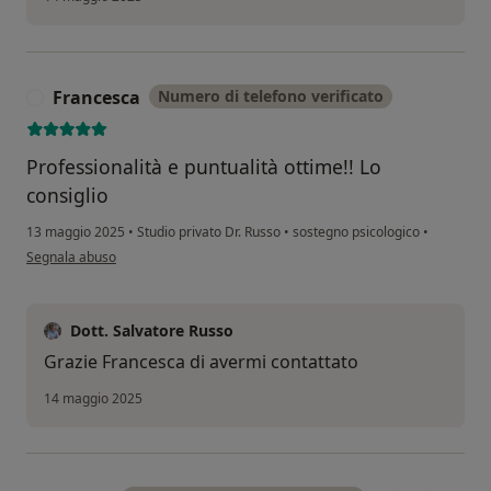
Francesca
Numero di telefono verificato
F
Professionalità e puntualità ottime!! Lo
consiglio
13 maggio 2025
•
Studio privato Dr. Russo
•
sostegno psicologico
•
secondo l'opinione dell'utente Francesca
Segnala abuso
Dott. Salvatore Russo
Grazie Francesca di avermi contattato
14 maggio 2025