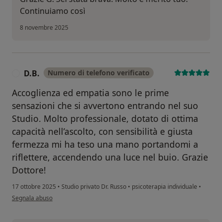
Continuiamo così
8 novembre 2025
D.B.
Numero di telefono verificato
D
Accoglienza ed empatia sono le prime
sensazioni che si avvertono entrando nel suo
Studio. Molto professionale, dotato di ottima
capacità nell’ascolto, con sensibilità e giusta
fermezza mi ha teso una mano portandomi a
riflettere, accendendo una luce nel buio. Grazie
Dottore!
17 ottobre 2025
•
Studio privato Dr. Russo
•
psicoterapia individuale
•
secondo l'opinione dell'utente D.B.
Segnala abuso