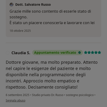
Dott. Salvatore Russo
Grazie mille sono contento di esserle stato di
sostegno.
È stato un piacere conoscerla e lavorare con lei
18 ottobre 2025
Claudia S.
Appuntamento verificato
C
Dottore giovane, ma molto preparato. Attento
nel capire le esigenze del paziente e molto
disponibile nella programmazione degli
incontri. Approccio molto empatico e
rispettoso. Decisamente consigliato!
6 settembre 2025
•
Studio privato Dr. Russo
•
sostegno psicologico
•
secondo l'opinione dell'utente Claudia S.
Segnala abuso