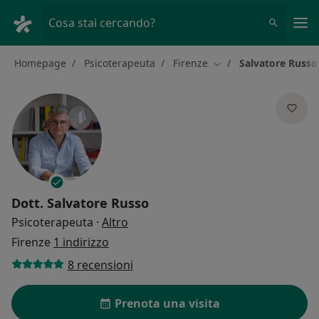
Men
Cosa stai cercando?
Homepage
Psicoterapeuta
Firenze
Salvatore Russo
Cambia città
Dott.
Salvatore Russo
sulle specializzazioni
Psicoterapeuta
·
Altro
Firenze
1 indirizzo
8 recensioni
Prenota una visita