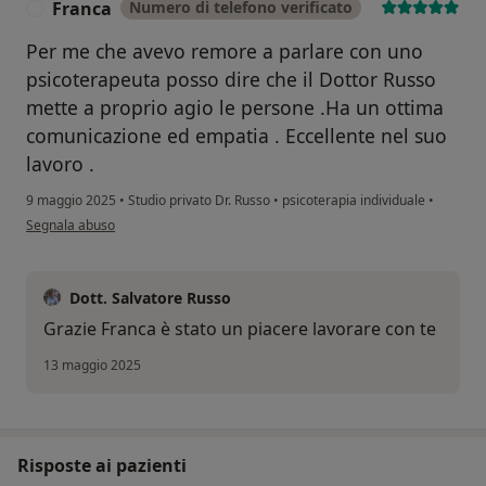
Franca
Numero di telefono verificato
F
Per me che avevo remore a parlare con uno
psicoterapeuta posso dire che il Dottor Russo
mette a proprio agio le persone .Ha un ottima
comunicazione ed empatia . Eccellente nel suo
lavoro .
9 maggio 2025
•
Studio privato Dr. Russo
•
psicoterapia individuale
•
secondo l'opinione dell'utente Franca
Segnala abuso
Dott. Salvatore Russo
Grazie Franca è stato un piacere lavorare con te
13 maggio 2025
Risposte ai pazienti