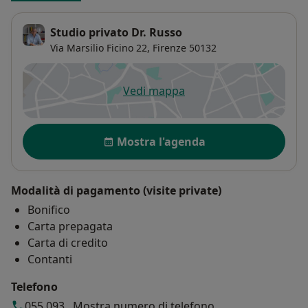
Studio privato Dr. Russo
Via Marsilio Ficino 22,
Firenze
50132
Vedi mappa
si apre in una nuova scheda
Disponibilità
Mostra l'agenda
Modalità di pagamento (visite private)
Bonifico
Carta prepagata
Carta di credito
Contanti
Telefono
055 093...
Mostra numero di telefono