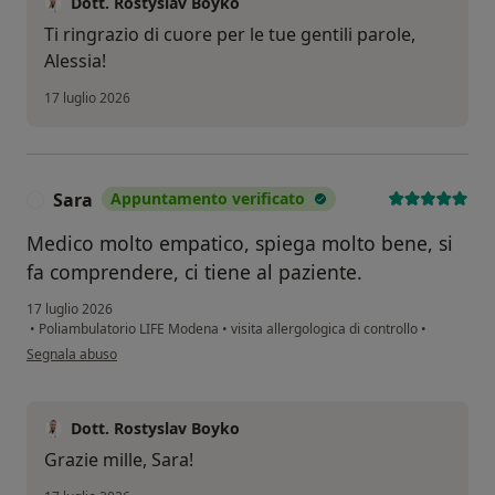
Dott. Rostyslav Boyko
Ti ringrazio di cuore per le tue gentili parole,
Alessia!
17 luglio 2026
Sara
Appuntamento verificato
S
Medico molto empatico, spiega molto bene, si
fa comprendere, ci tiene al paziente.
17 luglio 2026
•
Poliambulatorio LIFE Modena
•
visita allergologica di controllo
•
secondo l'opinione dell'utente Sara
Segnala abuso
Dott. Rostyslav Boyko
Grazie mille, Sara!