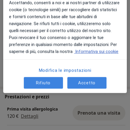
Foto e video
Accettando, consenti a noi e ai nostri partner di utilizzare
cookie (o tecnologie simili) per raccogliere dati statistici
e fornirti contenuti in base alle tue abitudini di
navigazione. Se rifiuti tutti i cookie, utilizzeremo solo
quelli necessari per il corretto utilizzo del nostro sito.
Puoi revocare il tuo consenso o aggiornare le tue
preferenze in qualsiasi momento dalle impostazioni. Per
saperne di più, consulta la nostra
Informativa sui cookie
Visualizza galleria (2)
Modifica le impostazioni
Mostra dettagli
sull'esperienza
Rifiuto
Accetto
Prestazioni e prezzi
Prima visita allergologica
Prenota una visita
120 €
Dettagli