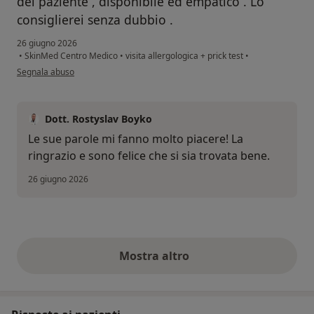
del paziente , disponibile ed empatico . Lo
consiglierei senza dubbio .
26 giugno 2026
•
SkinMed Centro Medico
•
visita allergologica + prick test
•
secondo l'opinione dell'utente FM
Segnala abuso
Dott. Rostyslav Boyko
Le sue parole mi fanno molto piacere! La
ringrazio e sono felice che si sia trovata bene.
26 giugno 2026
Mostra altro
opinioni di cui sopra