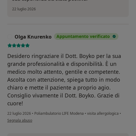
22 luglio 2026
Olga Knurenko
Appuntamento verificato
O
Desidero ringraziare il Dott. Boyko per la sua
grande professionalità e disponibilità. È un
medico molto attento, gentile e competente.
Ascolta con attenzione, spiega tutto in modo
chiaro e mette il paziente a proprio agio.
Consiglio vivamente il Dott. Boyko. Grazie di
cuore!
22 luglio 2026
•
Poliambulatorio LIFE Modena
•
visita allergologica
•
secondo l'opinione dell'utente Olga Knurenko
Segnala abuso