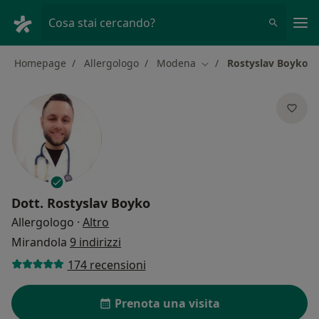
Men
Cosa stai cercando?
Homepage
Allergologo
Modena
Rostyslav Boyko
Cambia città
Dott.
Rostyslav Boyko
sulle specializzazioni
Allergologo
·
Altro
Mirandola
9 indirizzi
174 recensioni
Prenota una visita