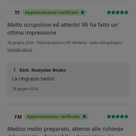
TF
Appuntamento verificato
T
Molto scrupoloso ed attento! Mi ha fatto un'
ottima impressione
28 giugno 2026
•
Poliambulatorio LIFE Modena
•
visita allergologica
•
secondo l'opinione dell'utente TF
Segnala abuso
Dott. Rostyslav Boyko
La ringrazio tanto!
28 giugno 2026
FM
Appuntamento verificato
F
Medico molto preparato, attento alle richieste