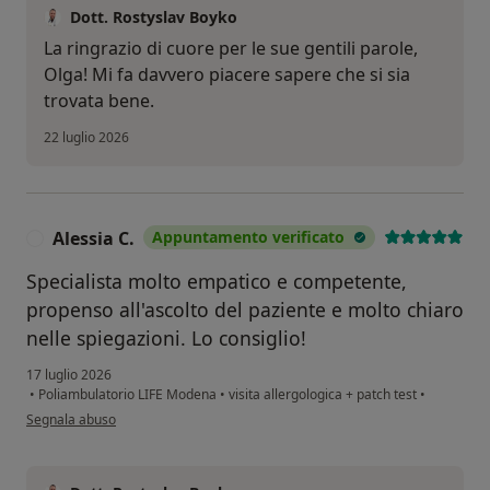
Dott. Rostyslav Boyko
La ringrazio di cuore per le sue gentili parole,
Olga! Mi fa davvero piacere sapere che si sia
trovata bene.
22 luglio 2026
Alessia C.
Appuntamento verificato
A
Specialista molto empatico e competente,
propenso all'ascolto del paziente e molto chiaro
nelle spiegazioni. Lo consiglio!
17 luglio 2026
•
Poliambulatorio LIFE Modena
•
visita allergologica + patch test
•
secondo l'opinione dell'utente Alessia C.
Segnala abuso