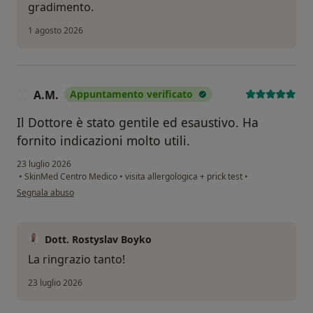
gradimento.
1 agosto 2026
A.M.
Appuntamento verificato
A
Il Dottore è stato gentile ed esaustivo. Ha
fornito indicazioni molto utili.
23 luglio 2026
•
SkinMed Centro Medico
•
visita allergologica + prick test
•
secondo l'opinione dell'utente A.M.
Segnala abuso
Dott. Rostyslav Boyko
La ringrazio tanto!
23 luglio 2026