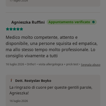
17 luglio 2026
Agnieszka Ruffini
Appuntamento verificato
A
Medico molto competente, attento e
disponibile, una persone squisita ed empatica,
ma allo stesso tempo molto professionale. Lo
consiglio vivamente a tutti
secondo l'opinione 
16 luglio 2026
•
Ortho1
•
visita allergologica + prick test
•
Segnala abuso
Dott. Rostyslav Boyko
La ringrazio di cuore per queste gentili parole,
Agnieszka!
16 luglio 2026