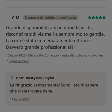
C.M.
Numero di telefono verificato
C
Grande disponibilità anche dopo la visita,
riscontri rapidi via mail e sempre molto gentile.
La cura è stata immediatamente efficace.
Davvero grande professionalità!
10 luglio 2026
•
MedicalPro Correggio
•
visita allergologica + patch test
secondo l'opinione dell'utente C.M.
•
Segnala abuso
Dott. Rostyslav Boyko
La ringrazio sentitamente! Sono lieto di sapere
che si sia trovata bene.
11 luglio 2026