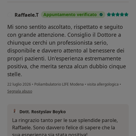
Raffaele.T
Appuntamento verificato
R
Mi sono sentito ascoltato, rispettato e seguito
con grande attenzione. Consiglio il Dottore a
chiunque cerchi un professionista serio,
disponibile e davvero attento al benessere dei
propri pazienti. Un'esperienza estremamente
positiva, che merita senza alcun dubbio cinque
stelle.
22 luglio 2026
•
Poliambulatorio LIFE Modena
•
visita allergologica
•
secondo l'opinione dell'utente Raffaele.T
Segnala abuso
Dott. Rostyslav Boyko
La ringrazio tanto per le sue splendide parole,
Raffaele. Sono davvero felice di sapere che la
sua esperienza sia stata positiva!