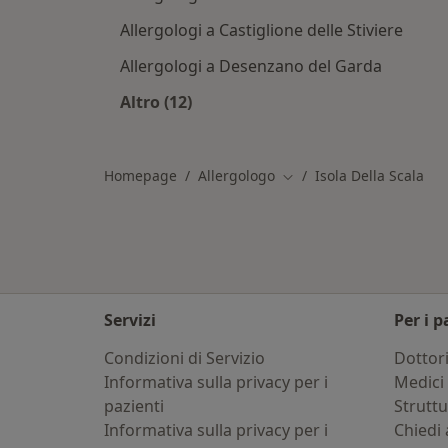
Allergologi a Castiglione delle Stiviere
Allergologi a Desenzano del Garda
Altro (12)
Altro nella categoria: Città vicino Iso
Homepage
Allergologo
Isola Della Scala
Cambia città
Servizi
Per i p
Condizioni di Servizio
Dottor
Informativa sulla privacy per i
Medici 
pazienti
Strutt
Informativa sulla privacy per i
Chiedi 