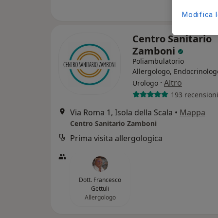
Modifica 
Centro Sanitario
Zamboni
Poliambulatorio
Allergologo, Endocrinolog
·
Altro
Urologo
193 recension
Via Roma 1, Isola della Scala
•
Mappa
Centro Sanitario Zamboni
Prima visita allergologica
Dott. Francesco
Gettuli
Allergologo