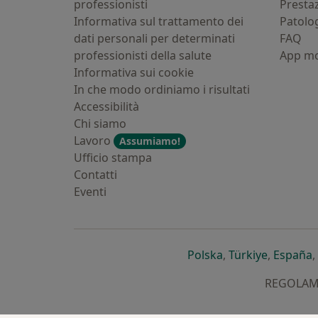
professionisti
Presta
Informativa sul trattamento dei
Patolo
dati personali per determinati
FAQ
professionisti della salute
App mo
Informativa sui cookie
In che modo ordiniamo i risultati
Accessibilità
Chi siamo
Lavoro
Assumiamo!
Ufficio stampa
Contatti
Eventi
si apre in una nu
si apre i
s
Polska
,
Türkiye
,
España
,
REGOLAMEN