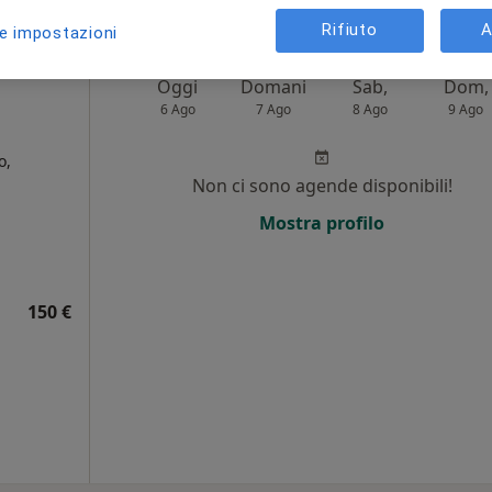
Rifiuto
A
le impostazioni
Oggi
Domani
Sab,
Dom,
6 Ago
7 Ago
8 Ago
9 Ago
o,
Non ci sono agende disponibili!
i
Mostra profilo
150 €