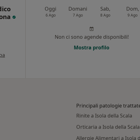
dico
Oggi
Domani
Sab,
Dom,
rona
6 Ago
7 Ago
8 Ago
9 Ago
i
Non ci sono agende disponibili!
Mostra profilo
pa
Principali patologie trattat
Rinite a Isola della Scala
Orticaria a Isola della Scala
Allergie Alimentari a Isola 