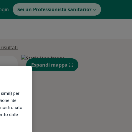
ogin
Sei un Professionista sanitario?
isultati
Lun,
Mar,
Mer,
Espandi mappa
10 Ago
11 Ago
12 Ago
simili) per
e
azione. Se
l nostro sito.
ento dalle