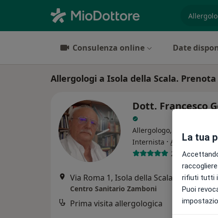
es. prest
Consulenza online
Date dispon
Allergologi a Isola della Scala. Prenota 
Dott. Francesco G
Allergologo, Medico comp
La tua 
·
Altro
Internista
2 recensioni
Accettando,
raccogliere 
Via Roma 1, Isola della Scala
•
Mappa
rifiuti tutt
Centro Sanitario Zamboni
Puoi revoca
impostazion
Prima visita allergologica