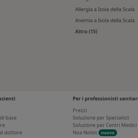
Allergia a Isola della Scala
Anemia a Isola della Scala
Altro (15)
la della Scala
Altro nella categoria:
azienti
Per i professionisti sanitar
i
Prezzi
di base
Soluzione per Specialisti
ure
Soluzione per Centri Medici
al dottore
Noa Notes
nuovo