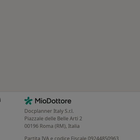
 Principali patologie trattate
Contatti
MioDottore - Homepage
i
Docplanner Italy S.r.l.
Piazzale delle Belle Arti 2
00196 Roma (RM), Italia
Partita IVA e codice Fiscale 09244850963