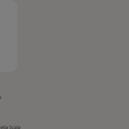
Lun,
Mar,
Mer,
10 Ago
11 Ago
12 Ago
e
della Scala