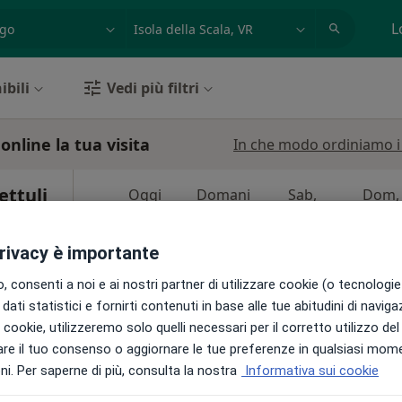
azione, medico, struttura
es: Roma
L
ibili
Vedi più filtri
online la tua visita
In che modo ordiniamo i r
ettuli
Oggi
Domani
Sab,
Dom,
6 Ago
7 Ago
8 Ago
9 Ago
etente,
privacy è importante
Non ci sono agende disponibili!
 consenti a noi e ai nostri partner di utilizzare cookie (o tecnologie 
Chiedi di attivare le prenotazioni onlin
dati statistici e fornirti contenuti in base alle tue abitudini di navig
i i cookie, utilizzeremo solo quelli necessari per il corretto utilizzo de
re il tuo consenso o aggiornare le tue preferenze in qualsiasi mom
i. Per saperne di più, consulta la nostra
Informativa sui cookie
150 €