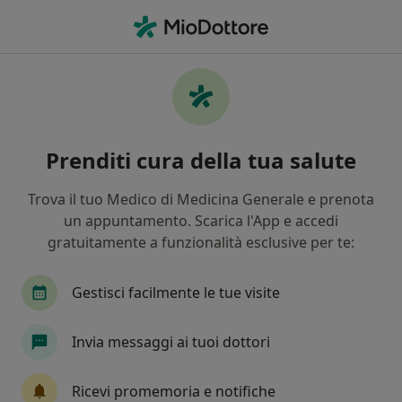
Men
Allergia Alimentare • Mirandola, MO
Filters
• 1
Assicurazione
Map
Specialisti in trattamento Allergia
Prenditi cura della tua salute
alimentare a Mirandola
In che modo ordiniamo i risultati
Trova il tuo Medico di Medicina Generale e prenota
un appuntamento. Scarica l'App e accedi
gratuitamente a funzionalità esclusive per te:
Che specializzazione stai cercando?
Allergologo
Dermatologo
Ortopedico
Gestisci facilmente le tue visite
Invia messaggi ai tuoi dottori
Ricevi promemoria e notifiche