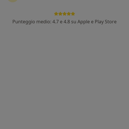
Punteggio medio: 4.7 e 4.8 su Apple e Play Store
Dott. Mauro Martelli
·
Altro
Allergologo
105 recensioni
Indirizzo 1
Indirizzo 2
Via Adelaide Bono, 4, Mirandola
•
Mappa
Centro Medico Mirandola | Poliambulatorio Privato
Visita allergologica
Prezzo non disponibile
Questo dottore non ha ancora attivato le prenotazioni online presso questo indirizzo.
Chiedi di attivare le prenotazioni online