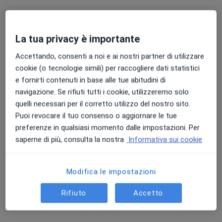
La tua privacy è importante
Accettando, consenti a noi e ai nostri partner di utilizzare
cookie (o tecnologie simili) per raccogliere dati statistici
e fornirti contenuti in base alle tue abitudini di
Dott.ssa Alice Vignoli
navigazione. Se rifiuti tutti i cookie, utilizzeremo solo
·
Altro
Allergologo
quelli necessari per il corretto utilizzo del nostro sito.
109 recensioni
Puoi revocare il tuo consenso o aggiornare le tue
preferenze in qualsiasi momento dalle impostazioni. Per
Indirizzo 1
Indirizzo 2
Online
saperne di più, consulta la nostra
Informativa sui cookie
Via Adelaide Bono, 4, Mirandola
•
Mappa
Centro Medico Mirandola | Poliambulatorio Privato
Modifica le impostazioni
Visita allergologica
Prezzo non disponibile
Rifiuto
Accetto
Questo dottore non ha ancora attivato le prenotazioni online presso questo indirizzo.