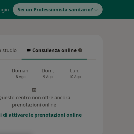
ogin
Sei un Professionista sanitario?
in studio
Consulenza online
 studio
Consulenza online
Domani
Dom,
Lun,
Mar,
Mer,
8 Ago
9 Ago
10 Ago
11 Ago
12 Ag
Questo centro non offre ancora
prenotazioni online
i di attivare le prenotazioni online
9)