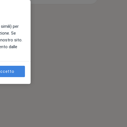
simili) per
azione. Se
l nostro sito.
ento dalle
ccetto