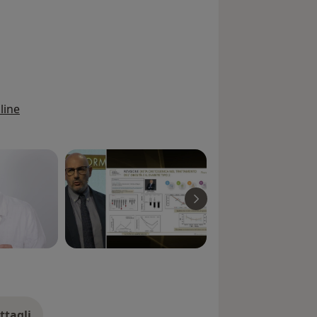
line
ttagli