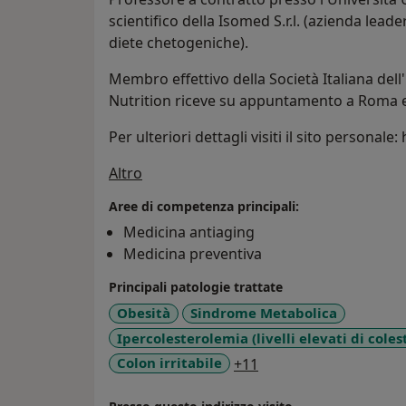
scientifico della Isomed S.r.l. (azienda lead
diete chetogeniche).
Membro effettivo della Società Italiana dell
Nutrition riceve su appuntamento a Roma e
Per ulteriori dettagli visiti il sito person
Su di me
Altro
Aree di competenza principali:
Medicina antiaging
Medicina preventiva
Principali patologie trattate
Obesità
Sindrome Metabolica
Ipercolesterolemia (livelli elevati di coles
a11y_sr_more_diseas
Colon irritabile
+11