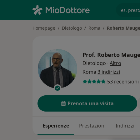
es. prest
Homepage
Dietologo
Roma
Roberto Mauge
Prof.
Roberto Mauge
sulle sp
Dietologo
·
Altro
Roma
3 indirizzi
53 recensioni
Prenota una visita
Esperienze
Prestazioni
Indirizzi