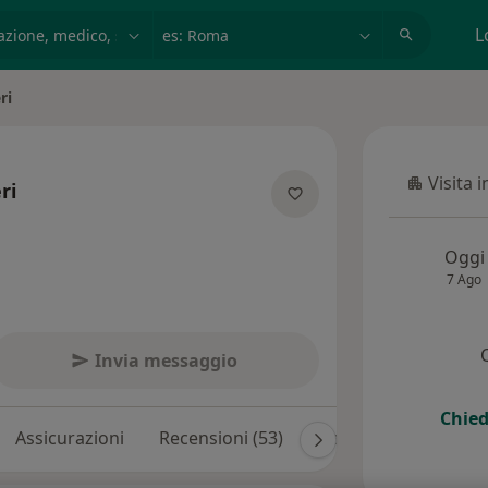
azione, medico, struttura
es: Roma
L
ri
Visita 
ri
Visita in
ecializzazioni
Oggi
7 Ago
Invia messaggio
Chied
Assicurazioni
Recensioni (53)
Risposte ai pazienti (