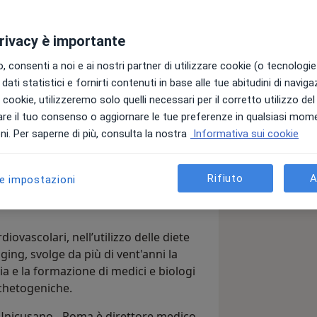
privacy è importante
 consenti a noi e ai nostri partner di utilizzare cookie (o tecnologie 
dati statistici e fornirti contenuti in base alle tue abitudini di navig
cina e Chirurgia presso l’Università
i i cookie, utilizzeremo solo quelli necessari per il corretto utilizzo de
 specializzandosi poi in
re il tuo consenso o aggiornare le tue preferenze in qualsiasi mom
edicina ad Indirizzo Estetico” nel
i. Per saperne di più, consulta la nostra
Informativa sui cookie
1° livello di Cardiochirurgia e
Rifiuto
A
le impostazioni
diocircolatoria presso l'Università
iovascolari, nell’utilizzo delle diete
ing, svolge da più di vent'anni la
ia e la formazione di medici e biologi
e chetogeniche.
 Unicusano - Roma è direttore medico