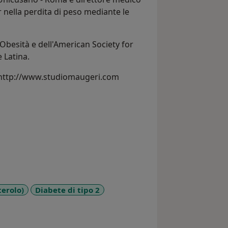
er nella perdita di peso mediante le
'Obesità e dell'American Society for
 Latina.
ale: http://www.studiomaugeri.com
terolo)
Diabete di tipo 2
es