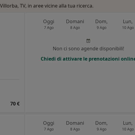
illorba, TV, in aree vicine alla tua ricerca.
Oggi
Domani
Dom,
Lun,
7 Ago
8 Ago
9 Ago
10 Ago
Non ci sono agende disponibili!
Chiedi di attivare le prenotazioni onlin
70 €
Oggi
Domani
Dom,
Lun,
7 Ago
8 Ago
9 Ago
10 Ago