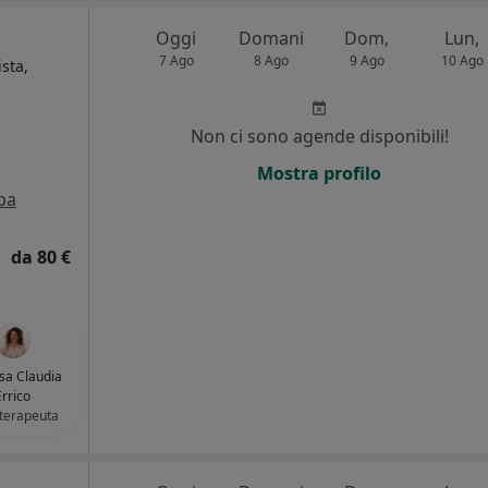
Oggi
Domani
Dom,
Lun,
7 Ago
8 Ago
9 Ago
10 Ago
sta,
i
Non ci sono agende disponibili!
Mostra profilo
pa
da 80 €
ssa Claudia
Errico
terapeuta