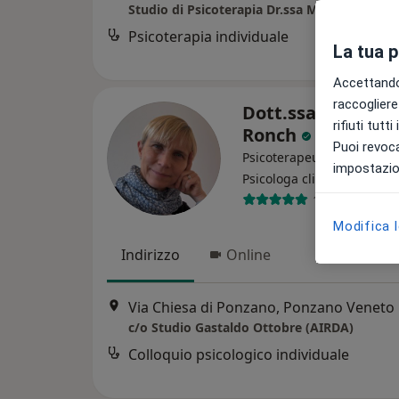
Studio di Psicoterapia Dr.ssa Maria Zulian
Psicoterapia individuale
La tua 
Accettando,
raccogliere 
Dott.ssa Chiara D
rifiuti tutt
Ronch
Puoi revoca
Psicoterapeuta, Psicologa,
impostazion
·
Altro
Psicologa clinica
16 recensioni
Modifica 
Indirizzo
Online
Via Chiesa di Ponzano, Ponzano Veneto
c/o Studio Gastaldo Ottobre (AIRDA)
Colloquio psicologico individuale