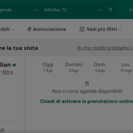
azione, medico, struttura
es: Roma
L
ibili
Assicurazione
Vedi più filtri
e la tua visita
In che modo ordiniamo i r
ulian
Oggi
Domani
Dom,
Lun,
7 Ago
8 Ago
9 Ago
10 Ago
·
Altro
Non ci sono agende disponibili!
Chiedi di attivare le prenotazioni onlin
pa