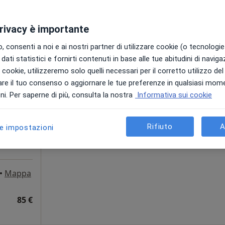
75 €
privacy è importante
 consenti a noi e ai nostri partner di utilizzare cookie (o tecnologie 
dati statistici e fornirti contenuti in base alle tue abitudini di navig
a
Oggi
Domani
Dom,
Lun,
i i cookie, utilizzeremo solo quelli necessari per il corretto utilizzo de
7 Ago
8 Ago
9 Ago
10 Ago
re il tuo consenso o aggiornare le tue preferenze in qualsiasi mom
i. Per saperne di più, consulta la nostra
Informativa sui cookie
Non ci sono agende disponibili!
Chiedi di attivare le prenotazioni onlin
Rifiuto
A
le impostazioni
•
Mappa
85 €