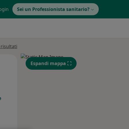
ogin
Sei un Professionista sanitario?
isultati
Mar,
Mer,
Gio,
Espandi mappa
11 Ago
12 Ago
13 Ago
e