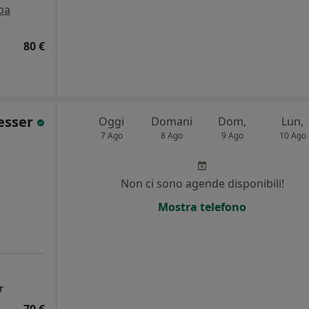
pa
80 €
Tesser
Oggi
Domani
Dom,
Lun,
7 Ago
8 Ago
9 Ago
10 Ago
Non ci sono agende disponibili!
Mostra telefono
r