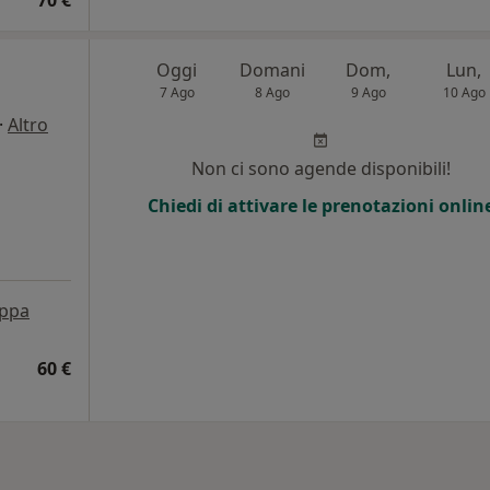
70 €
Oggi
Domani
Dom,
Lun,
7 Ago
8 Ago
9 Ago
10 Ago
·
Altro
Non ci sono agende disponibili!
Chiedi di attivare le prenotazioni onlin
ppa
60 €