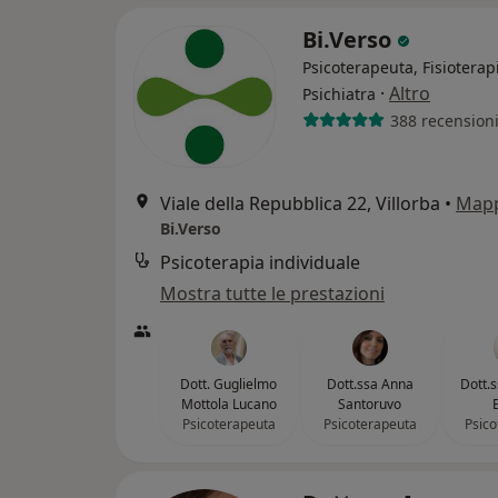
Bi.Verso
Psicoterapeuta, Fisioterapi
·
Altro
Psichiatra
388 recension
Viale della Repubblica 22, Villorba
•
Map
Bi.Verso
Psicoterapia individuale
Mostra tutte le prestazioni
Dott. Guglielmo
Dott.ssa Anna
Dott.
Mottola Lucano
Santoruvo
Psicoterapeuta
Psicoterapeuta
Psico