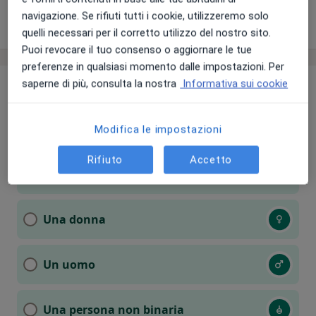
navigazione. Se rifiuti tutti i cookie, utilizzeremo solo
Chiedi di attivare le prenotazioni online
quelli necessari per il corretto utilizzo del nostro sito.
Puoi revocare il tuo consenso o aggiornare le tue
preferenze in qualsiasi momento dalle impostazioni. Per
saperne di più, consulta la nostra
Informativa sui cookie
Hai preferenze sul genere
Modifica le impostazioni
del tuo specialista?
Rifiuto
Accetto
Nessuna preferenza
Una donna
Un uomo
Una persona non binaria