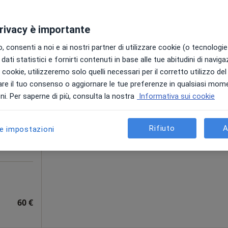
55 €
privacy è importante
 consenti a noi e ai nostri partner di utilizzare cookie (o tecnologie 
dati statistici e fornirti contenuti in base alle tue abitudini di navig
ca
Oggi
Domani
Dom,
Lun,
i i cookie, utilizzeremo solo quelli necessari per il corretto utilizzo de
7 Ago
8 Ago
9 Ago
10 Ago
re il tuo consenso o aggiornare le tue preferenze in qualsiasi mom
a,
i. Per saperne di più, consulta la nostra
Informativa sui cookie
Non ci sono agende disponibili!
Chiedi di attivare le prenotazioni onlin
Rifiuto
A
le impostazioni
60 €