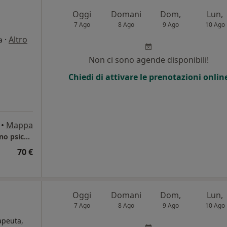
Oggi
Domani
Dom,
Lun,
7 Ago
8 Ago
9 Ago
10 Ago
·
Altro
a
Non ci sono agende disponibili!
Chiedi di attivare le prenotazioni onlin
•
Mappa
Studio professionale di consulenza e sostegno psicologico 1
70 €
Oggi
Domani
Dom,
Lun,
7 Ago
8 Ago
9 Ago
10 Ago
rapeuta,