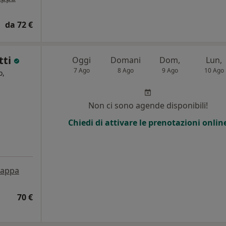
da 72 €
tti
Oggi
Domani
Dom,
Lun,
7 Ago
8 Ago
9 Ago
10 Ago
o,
Non ci sono agende disponibili!
Chiedi di attivare le prenotazioni onlin
appa
70 €