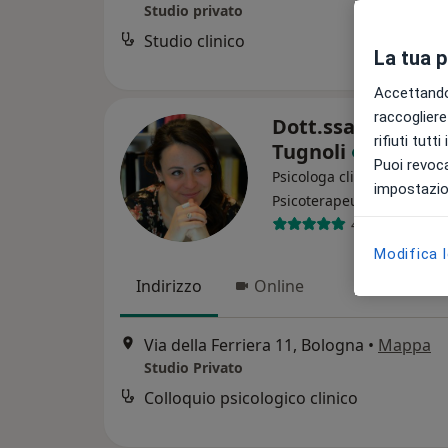
Studio privato
Studio clinico
La tua 
Accettando,
raccogliere 
Dott.ssa Frances
rifiuti tutt
Tugnoli
Puoi revoca
Psicologa clinica, Psicolog
impostazion
·
Altro
Psicoterapeuta
42 recensioni
Modifica 
Indirizzo
Online
Via della Ferriera 11, Bologna
•
Mappa
Studio Privato
Colloquio psicologico clinico