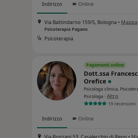
Indirizzo
Online
Via Battindarno 159/5, Bologna
•
Mappa
Psicoterapia Pagano
Psicoterapia
Pagamenti online
Dott.ssa Frances
Orefice
Psicologa clinica, Psicote
·
Altro
Psicologa
19 recensioni
Indirizzo
Online
Via Ronzani 53, Casalecchio di Reno
•
Ma