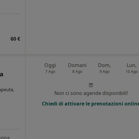
60 €
Oggi
Domani
Dom,
Lun,
7 Ago
8 Ago
9 Ago
10 Ago
ca
rapeuta,
Non ci sono agende disponibili!
Chiedi di attivare le prenotazioni onlin
ppa