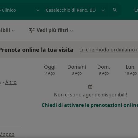
azione, medico, struttura
es: Roma
L
ibili
Vedi più filtri
 Prenota online la tua visita
In che modo ordiniamo i r
Oggi
Domani
Dom,
Lun,
7 Ago
8 Ago
9 Ago
10 Ago
·
Altro
a
Non ci sono agende disponibili!
Chiedi di attivare le prenotazioni onlin
Mappa