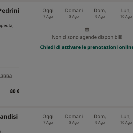
Pedrini
Oggi
Domani
Dom,
Lun,
7 Ago
8 Ago
9 Ago
10 Ago
rapeuta,
Non ci sono agende disponibili!
Chiedi di attivare le prenotazioni onlin
appa
80 €
Randisi
Oggi
Domani
Dom,
Lun,
7 Ago
8 Ago
9 Ago
10 Ago
a,