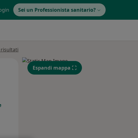
ogin
Sei un Professionista sanitario?
isultati
Mar,
Mer,
Gio,
Espandi mappa
11 Ago
12 Ago
13 Ago
e