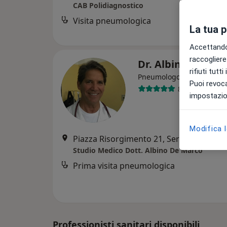
CAB Polidiagnostico
Visita pneumologica
La tua 
Accettando,
raccogliere 
Dr. Albino De Ma
rifiuti tutt
·
Altro
Pneumologo
Puoi revoca
80 recensioni
impostazion
Modifica 
Piazza Risorgimento 21, Seregno
•
Map
Studio Medico Dott. Albino De Marco
Prima visita pneumologica
Professionisti sanitari disponibili