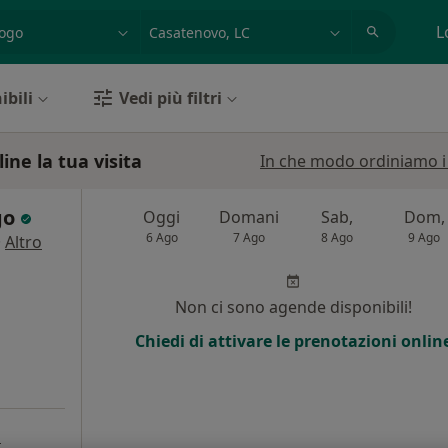
azione, medico, struttura
es: Roma
L
ibili
Vedi più filtri
ne la tua visita
In che modo ordiniamo i r
go
Oggi
Domani
Sab,
Dom,
6 Ago
7 Ago
8 Ago
9 Ago
·
Altro
Non ci sono agende disponibili!
Chiedi di attivare le prenotazioni onlin
a