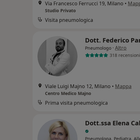
Via Francesco Ferrucci 19, Milano
•
Map
Studio Privato
Visita pneumologica
Dott. Federico P
·
Altro
Pneumologo
318 recension
Viale Luigi Majno 12, Milano
•
Mappa
Centro Medico Majno
Prima visita pneumologica
Dott.ssa Elena Ca
Pneumologa, Pediatra, Al