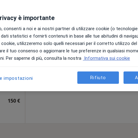
120 €
privacy è importante
 consenti a noi e ai nostri partner di utilizzare cookie (o tecnologie 
dati statistici e fornirti contenuti in base alle tue abitudini di navig
rco
Oggi
Domani
Sab,
Dom,
i i cookie, utilizzeremo solo quelli necessari per il corretto utilizzo de
6 Ago
7 Ago
8 Ago
9 Ago
re il tuo consenso o aggiornare le tue preferenze in qualsiasi mom
i. Per saperne di più, consulta la nostra
Informativa sui cookie
Non ci sono agende disponibili!
Chiedi di attivare le prenotazioni onlin
Rifiuto
A
le impostazioni
pa
150 €