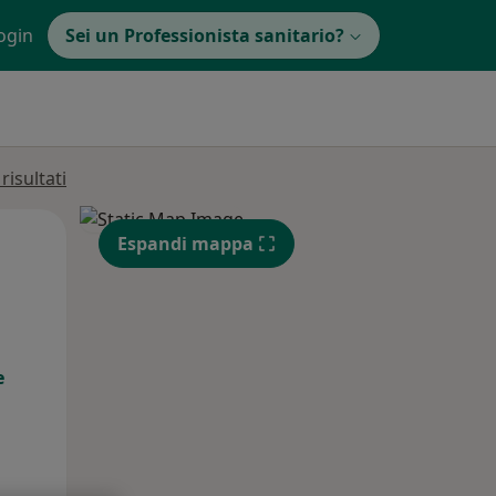
ogin
Sei un Professionista sanitario?
isultati
Lun,
Mar,
Mer,
Espandi mappa
10 Ago
11 Ago
12 Ago
e