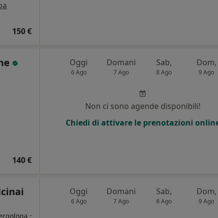
pa
150 €
ane
Oggi
Domani
Sab,
Dom,
6 Ago
7 Ago
8 Ago
9 Ago
i
Non ci sono agende disponibili!
Chiedi di attivare le prenotazioni onlin
140 €
lcinai
Oggi
Domani
Sab,
Dom,
6 Ago
7 Ago
8 Ago
9 Ago
·
lergologa