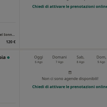
Chiedi di attivare le prenotazioni onlin
Studio Privato di Pneumologia e Medicina del Sonno - Dott. F. Tousa
120 €
oia
Oggi
Domani
Sab,
Dom,
6 Ago
7 Ago
8 Ago
9 Ago
Non ci sono agende disponibili!
Chiedi di attivare le prenotazioni onlin