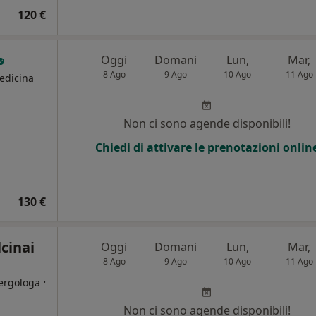
120 €
Oggi
Domani
Lun,
Mar,
8 Ago
9 Ago
10 Ago
11 Ago
edicina
Non ci sono agende disponibili!
Chiedi di attivare le prenotazioni onlin
130 €
lcinai
Oggi
Domani
Lun,
Mar,
8 Ago
9 Ago
10 Ago
11 Ago
·
lergologa
Non ci sono agende disponibili!