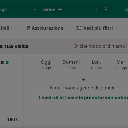
azione, medico, struttura
es: Roma
L
ibili
Assicurazione
Vedi più filtri
 tua visita
In che modo ordiniamo i r
ca
Oggi
Domani
Lun,
Mar,
8 Ago
9 Ago
10 Ago
11 Ago
Non ci sono agende disponibili!
Chiedi di attivare le prenotazioni onlin
180 €