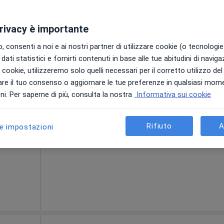
privacy è importante
l.
Oggi
Domani
Lun,
Mar,
 consenti a noi e ai nostri partner di utilizzare cookie (o tecnologie 
8 Ago
9 Ago
10 Ago
11 Ago
dati statistici e fornirti contenuti in base alle tue abitudini di navig
i i cookie, utilizzeremo solo quelli necessari per il corretto utilizzo de
re il tuo consenso o aggiornare le tue preferenze in qualsiasi mom
Non ci sono agende disponibili!
i. Per saperne di più, consulta la nostra
Informativa sui cookie
ni
Mostra profilo
Rifiuto
A
le impostazioni