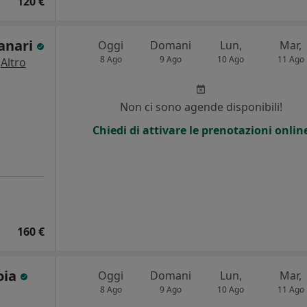
120 €
anari
Oggi
Domani
Lun,
Mar,
8 Ago
9 Ago
10 Ago
11 Ago
·
Altro
i
Non ci sono agende disponibili!
Chiedi di attivare le prenotazioni onlin
160 €
oia
Oggi
Domani
Lun,
Mar,
8 Ago
9 Ago
10 Ago
11 Ago