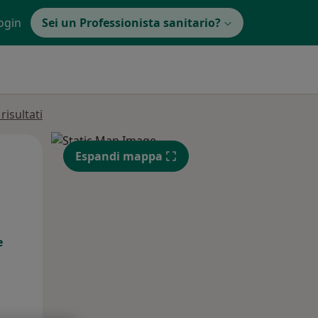
ogin
Sei un Professionista sanitario?
isultati
Mer,
Gio,
Ven,
Espandi mappa
12 Ago
13 Ago
14 Ago
e