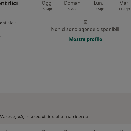
entifici
Oggi
Domani
Lun,
Mar,
8 Ago
9 Ago
10 Ago
11 Ago
·
entista
Non ci sono agende disponibili!
ni
Mostra profilo
Varese, VA, in aree vicine alla tua ricerca.