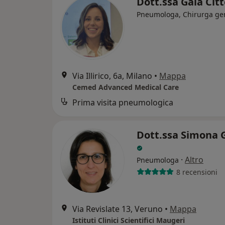
Dott.ssa Gaia Cit
Pneumologa, Chirurga ge
Via Illirico, 6a, Milano
•
Mappa
Cemed Advanced Medical Care
Prima visita pneumologica
Dott.ssa Simona 
·
Altro
Pneumologa
8 recensioni
Via Revislate 13, Veruno
•
Mappa
Istituti Clinici Scientifici Maugeri