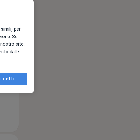
Mer,
Gio,
Ven,
simili) per
12 Ago
13 Ago
14 Ago
azione. Se
l nostro sito.
ento dalle
ccetto